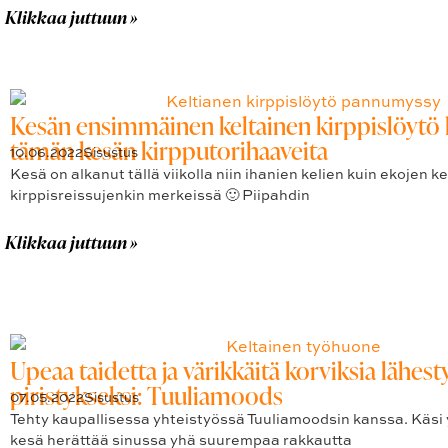
Klikkaa juttuun »
Kesän ensimmäinen keltainen kirppislöytö k
tämän kesän kirpputorihaaveita
10.06.2022
Sisustus
Kesä on alkanut tällä viikolla niin ihanien kelien kuin ekojen k
kirppisreissujenkin merkeissä 🙂 Piipahdin
Klikkaa juttuun »
Upeaa taidetta ja värikkäitä korviksia lähes
piristykseksi: Tuuliamoods
07.05.2022
Sisustus
Tehty kaupallisessa yhteistyössä Tuuliamoodsin kanssa. Käsi y
kesä herättää sinussa yhä suurempaa rakkautta