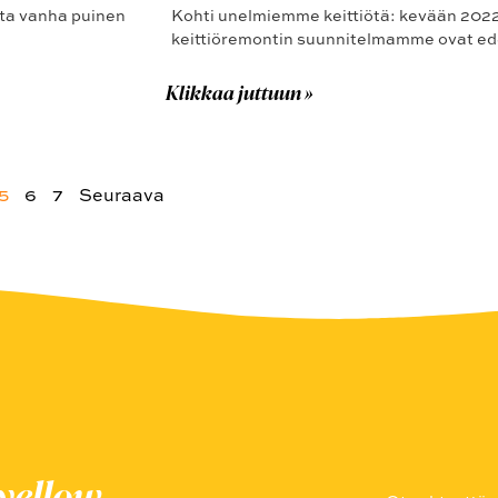
tta vanha puinen
Kohti unelmiemme keittiötä: kevään 2022
keittiöremontin suunnitelmamme ovat eden
Klikkaa juttuun »
5
6
7
Seuraava
uyellow