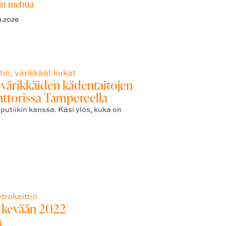
in mehua
3.2026
 värikkäiden kädentaitojen
nttorissa Tampereella
utiikin kanssa. Käsi ylös, kuka on
: kevään 2022
a