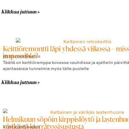
Klikkaa juttuun »
Keittiöremontti läpi yhdessä viikossa – mis
impossible?
25.03.2022
Sisustus
Täällä on keittiöremppa kovassa vauhdissa ja ajattelin päivittä
ajantasaisia tunnelmia myös tälle puolelle
Klikkaa juttuun »
Helmikuun söpöin kirppislöytö ja lastenh
värikästä kierrätyssisustusta
27.02.2022
Sisustus