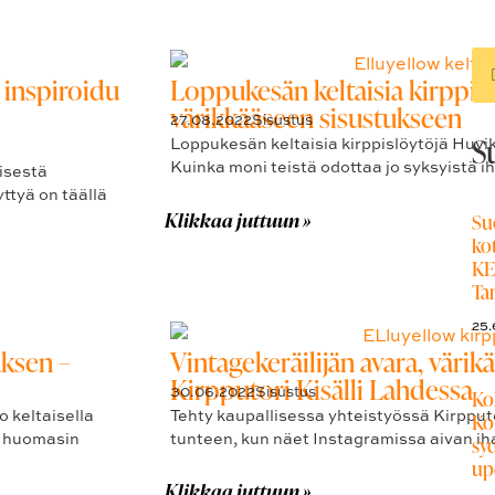
 inspiroidu
Loppukesän keltaisia kirpp
värikkääseen sisustukseen
27.08.2022
Sisustus
S
Loppukesän keltaisia kirppislöytöjä Hu
Kuinka moni teistä odottaa jo syksyistä 
isestä
tyä on täällä
Klikkaa juttuun »
Su
ko
KE
Ta
25.
uksen –
Vintagekeräilijän avara, värik
Kirpputori Kisälli Lahdessa
30.06.2022
Sisustus
Ko
o keltaisella
Tehty kaupallisessa yhteistyössä Kirpputo
Ko
a huomasin
tunteen, kun näet Instagramissa aivan ih
sy
up
Klikkaa juttuun »