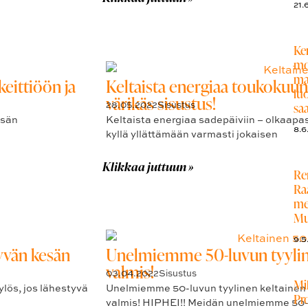
21.
Ke
mo
ma
eittiöön ja
Keltaista energiaa toukokuun
luo
värikäs sisustus!
28.05.2022
Sisustus
sa
esän
Keltaista energiaa sadepäiviin – olkaapa
8.6
kyllä yllättämään varmasti jokaisen
Klikkaa juttuun »
Re
Ra
me
Mu
9.5
tyvän kesän
Unelmiemme 50-luvun tyyline
valmis!
03.04.2022
Sisustus
Mi
lös, jos lähestyvä
Unelmiemme 50-luvun tyylinen keltainen vi
Pr
valmis! HIPHEI!! Meidän unelmiemme 50-l