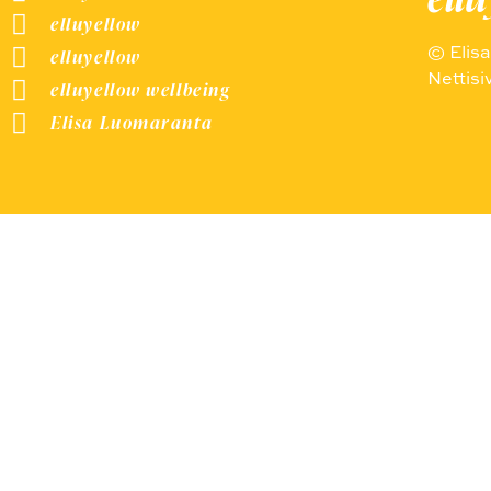
elluyellow
© Elis
elluyellow
Nettisi
elluyellow wellbeing
Elisa Luomaranta