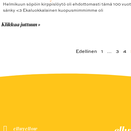
Helmikuun söpöin kirppislöytö oli ehdottomasti tämä 100 vuo
sänky <3 Ekaluokkalainen kuopusmimmimme oli
Klikkaa juttuun »
Edellinen
1
…
3
4
ell
elluyellow