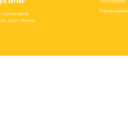
Ota yhteyttä
Tietosuojasel
a Luomaranta
vut: Lauri Halme