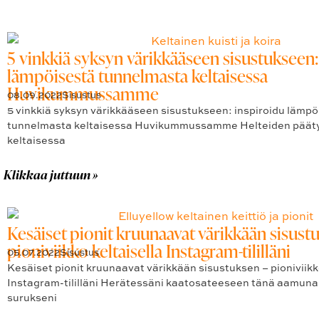
5 vinkkiä syksyn värikkääseen sisustukseen:
lämpöisestä tunnelmasta keltaisessa
Huvikummussamme
08.09.2022
Sisustus
5 vinkkiä syksyn värikkääseen sisustukseen: inspiroidu lämpö
tunnelmasta keltaisessa Huvikummussamme Helteiden päätyt
keltaisessa
Klikkaa juttuun »
Kesäiset pionit kruunaavat värikkään sisust
pioniviikko keltaisella Instagram-tililläni
05.07.2022
Sisustus
Kesäiset pionit kruunaavat värikkään sisustuksen – pioniviikk
Instagram-tililläni Herätessäni kaatosateeseen tänä aamun
surukseni