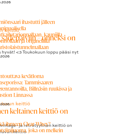
6.2026
miönsaari ihastutti jälleen
nipuolisella
tkailutarjonnallaan, kauniilla
 sadepäiviin – onneksi on
nnollaan ja originellilla
aristolaistunnelmallaan
s hyvät! <3 Toukokuun loppu pääsi nyt
.2026
ntouttava kevätloma
aseporissa: Tammisaaren
renrannoilla, Billnäsin ruukissa ja
stion Linnassa
.2026
n keltainen keittiö on
kä ihmeen Clear Whey?
ntage- ja retrotyylinen keittiö on
oteiinijuoma, joka on melkein
uvun keittiö