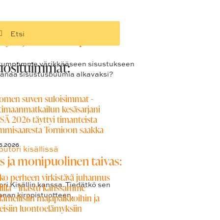
islöytöjä Huvikumpumme
uosituimmat:
vikumpumme värikkääseen sisustukseen
ihanaa sisustusbuumia alkavaksi?
omen suven suloisimmat -
timaanmatkailun kesäsarjani
SÄ 2026 täyttyi timanteista
mmisaaresta Tornioon saakka
6.2026
äs ja monipuolinen taivas:
ko perheen virkistävä juhannus
ri Kisällin kanssa. Tiedätkö sen
lilla – ihastu kanssamme
anan kirppistuotteen,
dämellisiin majapaikkoihin ja
eisiin luontoelämyksiin