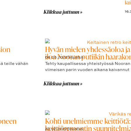
ku
Klikkaa juttuun »
16.
sion
Hyvän mielen yhdessäoloa ja
iloa Nooran putiikin haarako
06.03.2022
Sisustus
ä teille vähän
Tehty kaupallisessa yhteistyössä Nooran p
viimeisen parin vuoden aikana kaivannut
Klikkaa juttuun »
uoneen
Kohti unelmiemme keittiötä
keittiöremontin suunnitelmi
20.02.2022
Sisustus