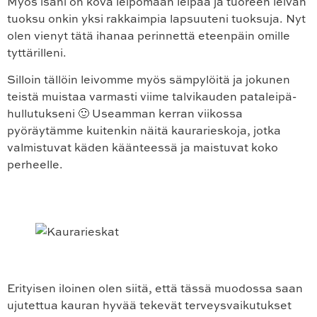
Myös isäni on kova leipomaan leipää ja tuoreen leivän
tuoksu onkin yksi rakkaimpia lapsuuteni tuoksuja. Nyt
olen vienyt tätä ihanaa perinnettä eteenpäin omille
tyttärilleni.
Silloin tällöin leivomme myös sämpylöitä ja jokunen
teistä muistaa varmasti viime talvikauden pataleipä-
hullutukseni 🙂 Useamman kerran viikossa
pyöräytämme kuitenkin näitä kaurarieskoja, jotka
valmistuvat käden käänteessä ja maistuvat koko
perheelle.
Erityisen iloinen olen siitä, että tässä muodossa saan
ujutettua kauran hyvää tekevät terveysvaikutukset