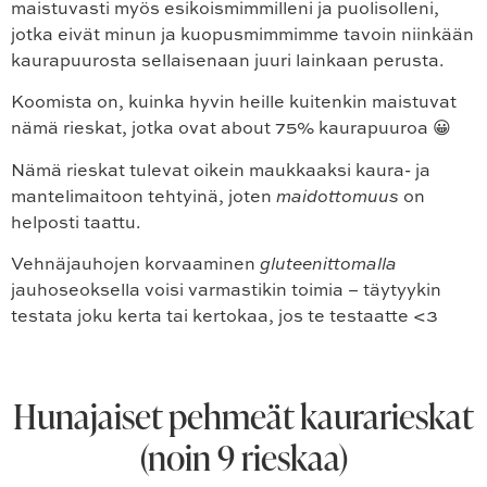
maistuvasti myös esikoismimmilleni ja puolisolleni,
jotka eivät minun ja kuopusmimmimme tavoin niinkään
kaurapuurosta sellaisenaan juuri lainkaan perusta.
Koomista on, kuinka hyvin heille kuitenkin maistuvat
nämä rieskat, jotka ovat about 75% kaurapuuroa 😀
Nämä rieskat tulevat oikein maukkaaksi kaura- ja
mantelimaitoon tehtyinä, joten
maidottomuus
on
helposti taattu.
Vehnäjauhojen korvaaminen
gluteenittomalla
jauhoseoksella voisi varmastikin toimia – täytyykin
testata joku kerta tai kertokaa, jos te testaatte <3
Hunajaiset pehmeät kaurarieskat
(noin 9 rieskaa)