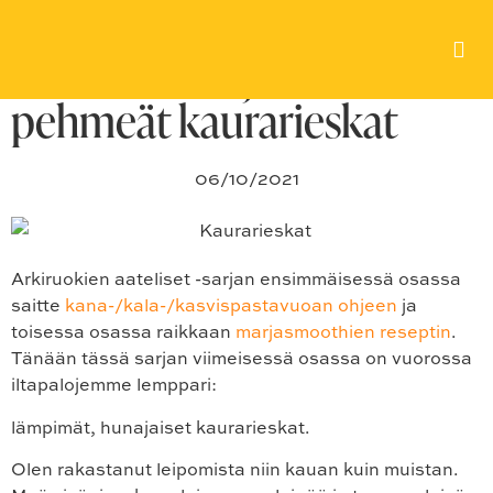
Arkiruokiemme aateliset
osa 3/3: hunajaiset
pehmeät kaurarieskat
06/10/2021
Arkiruokien aateliset -sarjan ensimmäisessä osassa
saitte
kana-/kala-/kasvispastavuoan ohjeen
ja
toisessa osassa raikkaan
marjasmoothien reseptin
.
Tänään tässä sarjan viimeisessä osassa on vuorossa
iltapalojemme lemppari:
lämpimät, hunajaiset kaurarieskat.
Olen rakastanut leipomista niin kauan kuin muistan.