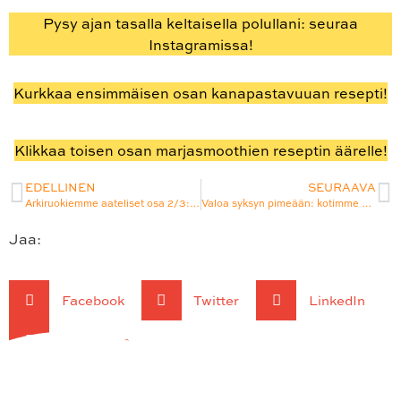
Pysy ajan tasalla keltaisella polullani: seuraa
Instagramissa!
Kurkkaa ensimmäisen osan kanapastavuuan resepti!
Klikkaa toisen osan marjasmoothien reseptin äärelle!
EDELLINEN
SEURAAVA
Arkiruokiemme aateliset osa 2/3: Raikas marjasmoothie aamu-, väli- tai iltapalaksi
Valoa syksyn pimeään: kotimme keltaiset vintagelamput
Jaa:
Facebook
Twitter
LinkedIn
WhatsApp