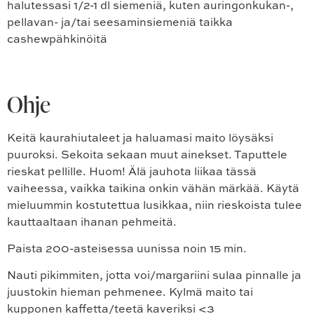
halutessasi 1/2-1 dl siemeniä, kuten auringonkukan-,
pellavan- ja/tai seesaminsiemeniä taikka
cashewpähkinöitä
Ohje
Keitä kaurahiutaleet ja haluamasi maito löysäksi
puuroksi. Sekoita sekaan muut ainekset. Taputtele
rieskat pellille. Huom! Älä jauhota liikaa tässä
vaiheessa, vaikka taikina onkin vähän märkää. Käytä
mieluummin kostutettua lusikkaa, niin rieskoista tulee
kauttaaltaan ihanan pehmeitä.
Paista 200-asteisessa uunissa noin 15 min.
Nauti pikimmiten, jotta voi/margariini sulaa pinnalle ja
juustokin hieman pehmenee. Kylmä maito tai
kupponen kaffetta/teetä kaveriksi <3