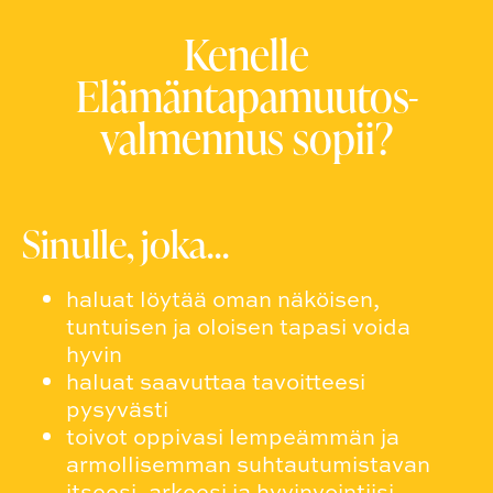
Kenelle
Elämäntapamuutos-
valmennus sopii?
Sinulle, joka…
haluat löytää oman näköisen,
tuntuisen ja oloisen tapasi voida
hyvin
haluat saavuttaa tavoitteesi
pysyvästi
toivot oppivasi lempeämmän ja
armollisemman suhtautumistavan
itseesi, arkeesi ja hyvinvointiisi