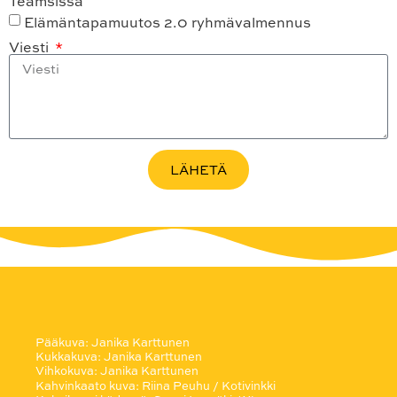
Teamsissa
Elämäntapamuutos 2.0 ryhmävalmennus
Viesti
LÄHETÄ
Pääkuva: Janika Karttunen
Kukkakuva: Janika Karttunen
Vihkokuva: Janika Karttunen
Kahvinkaato kuva: Riina Peuhu / Kotivinkki