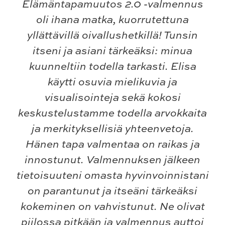
Elämäntapamuutos 2.0 -valmennus
oli ihana matka, kuorrutettuna
yllättävillä oivallushetkillä! Tunsin
itseni ja asiani tärkeäksi: minua
kuunneltiin todella tarkasti. Elisa
käytti osuvia mielikuvia ja
visualisointeja sekä kokosi
keskustelustamme todella arvokkaita
ja merkityksellisiä yhteenvetoja.
Hänen tapa valmentaa on raikas ja
innostunut. Valmennuksen jälkeen
tietoisuuteni omasta hyvinvoinnistani
on parantunut ja itseäni tärkeäksi
kokeminen on vahvistunut. Ne olivat
piilossa pitkään ja valmennus auttoi