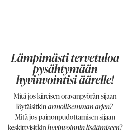
Lämpimästi tervetuloa
pysähtymään
hyvinvointisi äärelle!
Mitä jos kiireisen oravanpyörän sijaan
löytäisitkin
armollisemman arjen?
Mitä jos painonpudottamisen sijaan
keskittyisitkin
hyvinvoinnin lisäämiseen
?