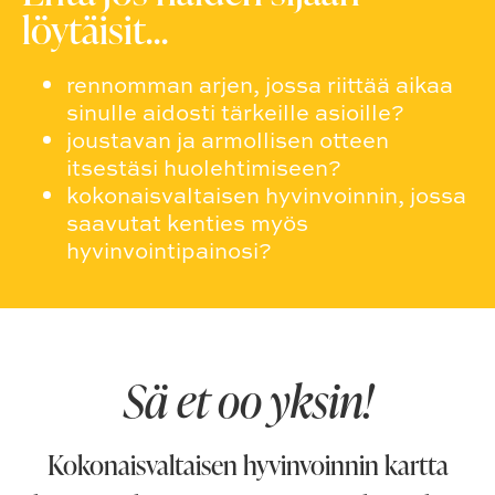
löytäisit…
rennomman arjen, jossa riittää aikaa
sinulle aidosti tärkeille asioille?
joustavan ja armollisen otteen
itsestäsi huolehtimiseen?
kokonaisvaltaisen hyvinvoinnin, jossa
saavutat kenties myös
hyvinvointipainosi?
Sä et oo yksin!
Kokonaisvaltaisen hyvinvoinnin kartta