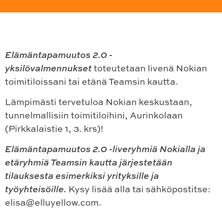
Elämäntapamuutos 2.0 -
y
ksilövalmennukset
toteutetaan livenä Nokian
toimitiloissani tai etänä Teamsin kautta.
Lämpimästi tervetuloa Nokian keskustaan,
tunnelmallisiin toimitiloihini, Aurinkolaan
(Pirkkalaistie 1, 3. krs)!
Elämäntapamuutos 2.0 -liveryhmiä Nokialla ja
etäryhmiä Teamsin kautta järjestetään
tilauksesta esimerkiksi yrityksille ja
työyhteisöille.
Kysy lisää alla tai sähköpostitse:
elisa@elluyellow.com.