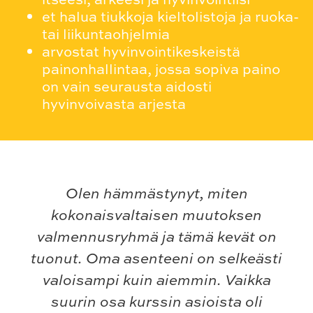
et halua tiukkoja kieltolistoja ja ruoka-
tai liikuntaohjelmia
arvostat hyvinvointikeskeistä
painonhallintaa, jossa sopiva paino
on vain seurausta aidosti
hyvinvoivasta arjesta
Olen hämmästynyt, miten
kokonaisvaltaisen muutoksen
valmennusryhmä ja tämä kevät on
tuonut. Oma asenteeni on selkeästi
valoisampi kuin aiemmin. Vaikka
suurin osa kurssin asioista oli