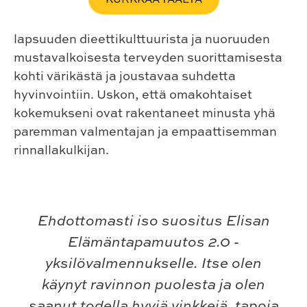
lapsuuden dieettikulttuurista ja nuoruuden
mustavalkoisesta terveyden suorittamisesta
kohti värikästä ja joustavaa suhdetta
hyvinvointiin. Uskon, että omakohtaiset
kokemukseni ovat rakentaneet minusta yhä
paremman valmentajan ja empaattisemman
rinnallakulkijan.
Ehdottomasti iso suositus Elisan
Elämäntapamuutos 2.0 -
yksilövalmennukselle. Itse olen
käynyt ravinnon puolesta ja olen
saanut todella hyviä vinkkejä, tapoja