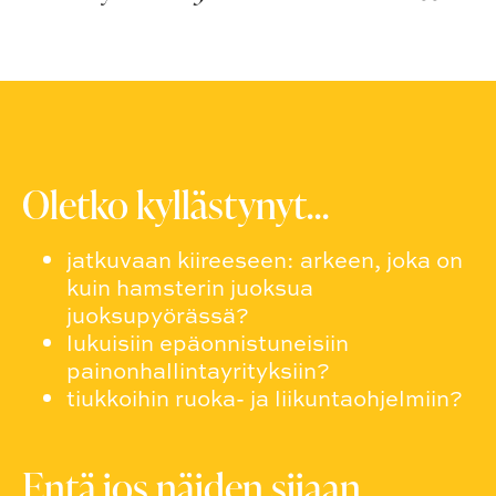
Oletko kyllästynyt…
jatkuvaan kiireeseen: arkeen, joka on
kuin hamsterin juoksua
juoksupyörässä?
lukuisiin epäonnistuneisiin
painonhallintayrityksiin?
tiukkoihin ruoka- ja liikuntaohjelmiin?
Entä jos näiden sijaan