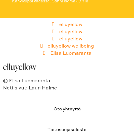
Kahvikuppi kädessä. Sanni Isomäki / Yle
elluyellow
elluyellow
elluyellow
elluyellow wellbeing
Elisa Luomaranta
elluyellow
© Elisa Luomaranta
Nettisivut: Lauri Halme
Ota yhteyttä
Tietosuojaseloste