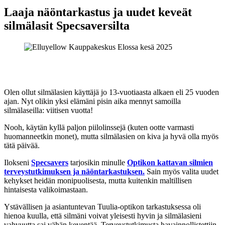
Laaja näöntarkastus ja uudet keveät
silmälasit Specsaversilta
Olen ollut silmälasien käyttäjä jo 13-vuotiaasta alkaen eli 25 vuoden
ajan. Nyt olikin yksi elämäni pisin aika mennyt samoilla
silmälaseilla: viitisen vuotta!
Nooh, käytän kyllä paljon piilolinssejä (kuten ootte varmasti
huomanneetkin monet), mutta silmälasien on kiva ja hyvä olla myös
tätä päivää.
Ilokseni
Specsavers
tarjosikin minulle
Optikon kattavan silmien
terveystutkimuksen ja näöntarkastuksen.
Sain myös valita uudet
kehykset heidän monipuolisesta, mutta kuitenkin maltillisen
hintaisesta valikoimastaan.
Ystävällisen ja asiantuntevan Tuulia-optikon tarkastuksessa oli
hienoa kuulla, että silmäni voivat yleisesti hyvin ja silmälasieni
vahvuutta sai vähän keventää. Terveystutkimusta havainnollistettiin