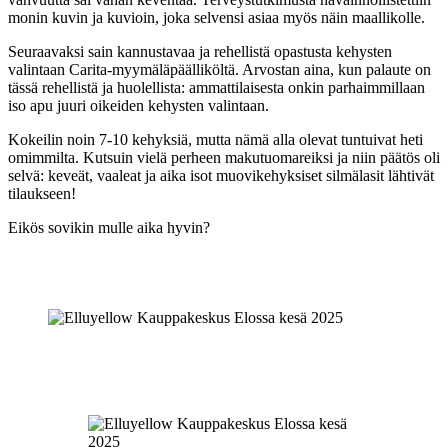
monin kuvin ja kuvioin, joka selvensi asiaa myös näin maallikolle.
Seuraavaksi sain kannustavaa ja rehellistä opastusta kehysten
valintaan Carita-myymäläpäälliköltä. Arvostan aina, kun palaute on
tässä rehellistä ja huolellista: ammattilaisesta onkin parhaimmillaan
iso apu juuri oikeiden kehysten valintaan.
Kokeilin noin 7-10 kehyksiä, mutta nämä alla olevat tuntuivat heti
omimmilta. Kutsuin vielä perheen makutuomareiksi ja niin päätös oli
selvä: keveät, vaaleat ja aika isot muovikehyksiset silmälasit lähtivät
tilaukseen!
Eikös sovikin mulle aika hyvin?