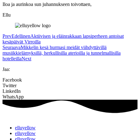
Iloa ja aurinkoa sun juhannukseen toivottaen,
Ellu
Prev
Edellinen
Aktiivisen ja eläinrakkaan lapsiperheen antoisat
kesäpäivät Virroilla
Seuraava
Mikkelin kesä hurmasi meidät viihdyttävillä
musiikkielämyksillä, herkullisilla aterioilla ja tunnelmallisilla
hotelleilla
Next
Jaa:
Facebook
Twitter
LinkedIn
WhatsApp
elluyellow
elluyellow
elluyellow