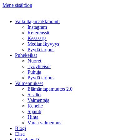
Mene sisältöön
Vaikuttajamarkkinointi
Instagram
Referenssit
Kesäsarja
Medianäkyvyys
Pyydä tarjous
Puhekeikat
Nuoret
Työyhteisöt
Puhuja
Pyydä tarjous
Valmennukset
Elämäntapamuutos 2.0
Sisältö
Valmentaja
Kenelle
Sijainti
Hinta
Varaa valmennus
Blogi
Elisa
Ota yhteyttä