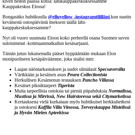
kiven heiton päässä kotoa: lähikauppakeskuksessamme
Kauppakeskus Elossa!
Bongasitko huhtikuulla
@elluyellow -instagramtililläni
kun nautin
keväisestä ostospäivästä itsekseni täällä lähi-
kauppakeskuksessamme?
Nyt oli vuoro suunnata Eloon koko perheellä osana Suomen suven
suloisimmat -kotimaanmatkailun kesäsarjaani.
Tämän jutun lukaisemalla pääset hyppäämään mukaan Elon
monipuoliseen kesäpäiväämme, joka sisälsi mm:
Laajan näöntarkastuksen ja uudet silmälasit
Specsaversilta
Värikkään ja kesäisen asun
Peura Collectionista
Herkullisen Kesämenun testauksen
Pancho Villassa
Kesäiset pikniktarpeet
Tigerista
Muita tarpeellisia ostoksia tai pieniä piipahduksia
Normalissa,
Mustissa ja Mirrissä, New Hairstoressa sekä Citymarketissa
Kertauksena vielä kurkataan myös huhtikuiset herkkuhetkeni
ja ostokseni
Kaffila Villa Vinossa, Terveyskauppa Mistelissä
ja Hyvän Mielen Apteekissa