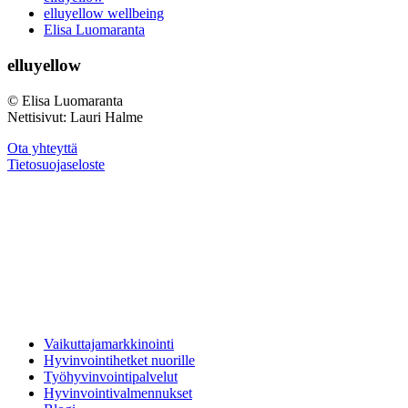
elluyellow wellbeing
Elisa Luomaranta
elluyellow
© Elisa Luomaranta
Nettisivut: Lauri Halme
Ota yhteyttä
Tietosuojaseloste
Vaikuttajamarkkinointi
Hyvinvointihetket nuorille
Työhyvinvointipalvelut
Hyvinvointivalmennukset