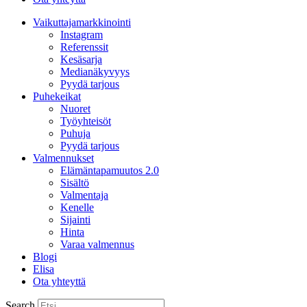
Vaikuttajamarkkinointi
Instagram
Referenssit
Kesäsarja
Medianäkyvyys
Pyydä tarjous
Puhekeikat
Nuoret
Työyhteisöt
Puhuja
Pyydä tarjous
Valmennukset
Elämäntapamuutos 2.0
Sisältö
Valmentaja
Kenelle
Sijainti
Hinta
Varaa valmennus
Blogi
Elisa
Ota yhteyttä
Search