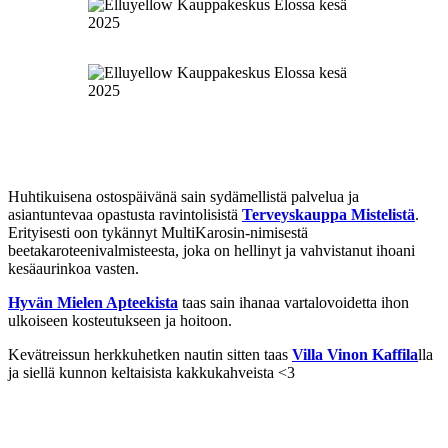
Huhtikuisena ostospäivänä sain sydämellistä palvelua ja
asiantuntevaa opastusta ravintolisistä
Terveyskauppa Mistelistä
.
Erityisesti oon tykännyt MultiKarosin-nimisestä
beetakaroteenivalmisteesta, joka on hellinyt ja vahvistanut ihoani
kesäaurinkoa vasten.
Hyvän Mielen Apteekista
taas sain ihanaa vartalovoidetta ihon
ulkoiseen kosteutukseen ja hoitoon.
Kevätreissun herkkuhetken nautin sitten taas
Villa Vinon Kaffila
lla
ja siellä kunnon keltaisista kakkukahveista <3