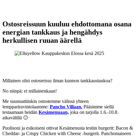
Ostosreissuun kuuluu ehdottomana osana
energian tankkaus ja hengähdys
herkullisen ruuan äärellä
Millainen olisi ostosreissu ilman kunnon tankkaustaukoa?
No niinpä: ei millainenkaan!
Me suunnattiinkin ostostemme välissä yhteen
lemppariravintolaamme:
Pancho Villaan.
Pääsimme siellä
testaamaan heidän
Kesämenuaan,
joka on tarjolla 1.6.-10.8.
aikavälillä 🙂
Puolisoni ja esikoiseni ottivat Kesämenusta testiin burgerit: Bacon &
Cheddar- ja Crispy Chicken with Cheese -burgerit. Panchomaiseen