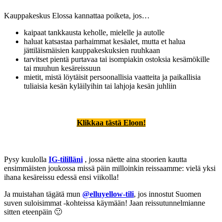
Kauppakeskus Elossa kannattaa poiketa, jos…
kaipaat tankkausta keholle, mielelle ja autolle
haluat katsastaa parhaimmat kesäalet, mutta et halua
jättiläismäisien kauppakeskuksien ruuhkaan
tarvitset pientä purtavaa tai isompiakin ostoksia kesämökille
tai muuhun kesäreissuun
mietit, mistä löytäisit persoonallisia vaatteita ja paikallisia
tuliaisia kesän kyläilyihin tai lahjoja kesän juhliin
Klikkaa tästä Eloon!
Pysy kuulolla
IG-tililläni
, jossa näette aina stoorien kautta
ensimmäisten joukossa missä päin milloinkin reissaamme: vielä yksi
ihana kesäreissu edessä ensi viikolla!
Ja muistahan tägätä mun
@elluyellow-tili
, jos innostut Suomen
suven suloisimmat -kohteissa käymään! Jaan reissutunnelmianne
sitten eteenpäin 🙂