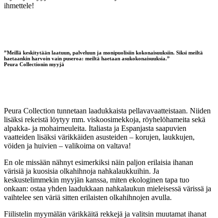
ihmettele!
”Meillä keskitytään laatuun, palveluun ja monipuolisiin kokonaisuuksiin. Siksi meiltä
haetaankin harvoin vain puseroa: meiltä haetaan asukokonaisuuksia.”
Peura Collectionin myyjä
Peura Collection tunnetaan laadukkaista pellavavaatteistaan. Niiden
lisäksi rekeistä löytyy mm. viskoosimekkoja, röyhelöhameita sekä
alpakka- ja mohairneuleita. Italiasta ja Espanjasta saapuvien
vaatteiden lisäksi värikkäiden asusteiden – korujen, laukkujen,
vöiden ja huivien – valikoima on valtava!
En ole missään nähnyt esimerkiksi näin paljon erilaisia ihanan
värisiä ja kuosisia olkahihnoja nahkalaukkuihin. Ja
keskustelimmekin myyjän kanssa, miten ekologinen tapa tuo
onkaan: ostaa yhden laadukkaan nahkalaukun mieleisessä värissä ja
vaihtelee sen väriä sitten erilaisten olkahihnojen avulla.
Fiilistelin myymälän värikkäitä rekkejä ja valitsin muutamat ihanat