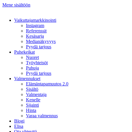
Mene sisältöön
Vaikuttajamarkkinointi
Instagram
Referenssit
Kesäsarja
Medianäkyvyys
Pyydä tarjous
Puhekeikat
Nuoret
Työyhteisöt
Puhuja
Pyydä tarjous
Valmennukset
Elämäntapamuutos 2.0
Sisältö
Valmentaja
Kenelle
Sijainti
Hinta
Varaa valmennus
Blogi
Elisa
Ota yhteyttä