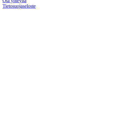
Ota yhteyttä
Tietosuojaseloste