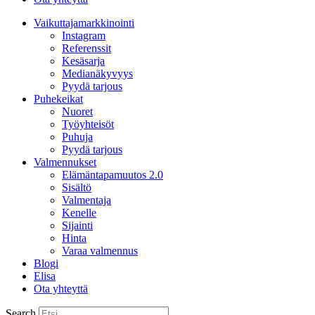
Vaikuttajamarkkinointi
Instagram
Referenssit
Kesäsarja
Medianäkyvyys
Pyydä tarjous
Puhekeikat
Nuoret
Työyhteisöt
Puhuja
Pyydä tarjous
Valmennukset
Elämäntapamuutos 2.0
Sisältö
Valmentaja
Kenelle
Sijainti
Hinta
Varaa valmennus
Blogi
Elisa
Ota yhteyttä
Search