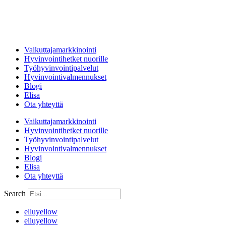
Vaikuttajamarkkinointi
Hyvinvointihetket nuorille
Työhyvinvointipalvelut
Hyvinvointivalmennukset
Blogi
Elisa
Ota yhteyttä
Vaikuttajamarkkinointi
Hyvinvointihetket nuorille
Työhyvinvointipalvelut
Hyvinvointivalmennukset
Blogi
Elisa
Ota yhteyttä
Search
elluyellow
elluyellow