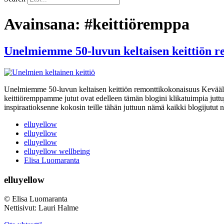
Avainsana:
#keittiöremppa
Unelmiemme 50-luvun keltaisen keittiön r
Unelmiemme 50-luvun keltaisen keittiön remonttikokonaisuus Kevääl
keittiöremppamme jutut ovat edelleen tämän blogini klikatuimpia juttuja
inspiraatioksenne kokosin teille tähän juttuun nämä kaikki blogijutut 
elluyellow
elluyellow
elluyellow
elluyellow wellbeing
Elisa Luomaranta
elluyellow
© Elisa Luomaranta
Nettisivut: Lauri Halme