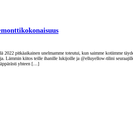
emonttikokonaisuus
lä 2022 pitkäaikainen unelmamme toteutui, kun saimme kotiimme täyde
. Lämmin kiitos teille ihanille lukijoille ja @elluyellow-tilini seuraajil
näppärästi yhteen […]