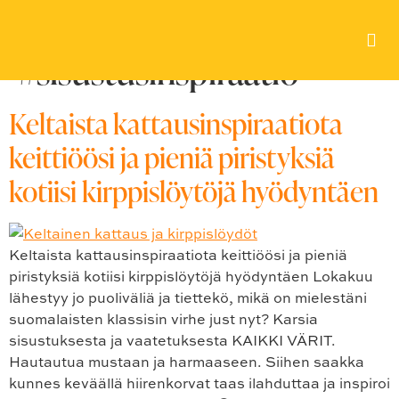
Avainsana:
#sisustusinspiraatio
Keltaista kattausinspiraatiota
keittiöösi ja pieniä piristyksiä
kotiisi kirppislöytöjä hyödyntäen
Keltaista kattausinspiraatiota keittiöösi ja pieniä
piristyksiä kotiisi kirppislöytöjä hyödyntäen Lokakuu
lähestyy jo puoliväliä ja tiettekö, mikä on mielestäni
suomalaisten klassisin virhe just nyt? Karsia
sisustuksesta ja vaatetuksesta KAIKKI VÄRIT.
Hautautua mustaan ja harmaaseen. Siihen saakka
kunnes keväällä hiirenkorvat taas ilahduttaa ja inspiroi