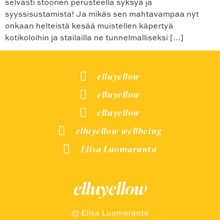
selvästi stoorien perusteella syksyä ja
syyssisustamista! Ja mikäs sen mahtavampaa nyt
onkaan helteistä kesää muistellen käpertyä
kotikoloihin ja stailailla ne tunnelmalliseksi […]
elluyellow
elluyellow
elluyellow
elluyellow wellbeing
Elisa Luomaranta
elluyellow
© Elisa Luomaranta