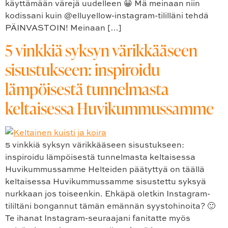
käyttämään värejä uudelleen 😀 Mä meinaan niin
kodissani kuin @elluyellow-instagram-tililläni tehdä
PÄINVASTOIN! Meinaan […]
5 vinkkiä syksyn värikkääseen
sisustukseen: inspiroidu
lämpöisestä tunnelmasta
keltaisessa Huvikummussamme
5 vinkkiä syksyn värikkääseen sisustukseen:
inspiroidu lämpöisestä tunnelmasta keltaisessa
Huvikummussamme Helteiden päätyttyä on täällä
keltaisessa Huvikummussamme sisustettu syksyä
nurkkaan jos toiseenkin. Ehkäpä oletkin Instagram-
tililtäni bongannut tämän emännän syystohinoita? 🙂
Te ihanat Instagram-seuraajani fanitatte myös