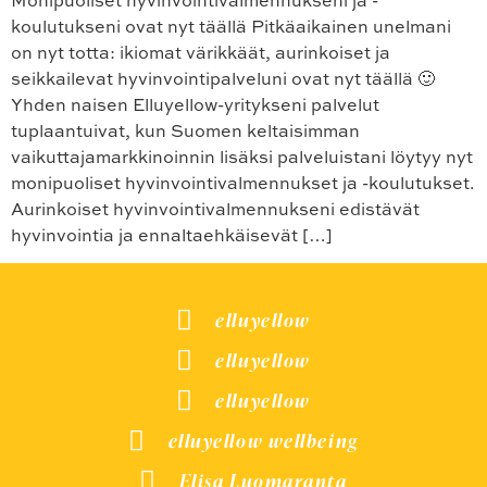
Monipuoliset hyvinvointivalmennukseni ja -
koulutukseni ovat nyt täällä Pitkäaikainen unelmani
on nyt totta: ikiomat värikkäät, aurinkoiset ja
seikkailevat hyvinvointipalveluni ovat nyt täällä 🙂
Yhden naisen Elluyellow-yritykseni palvelut
tuplaantuivat, kun Suomen keltaisimman
vaikuttajamarkkinoinnin lisäksi palveluistani löytyy nyt
monipuoliset hyvinvointivalmennukset ja -koulutukset.
Aurinkoiset hyvinvointivalmennukseni edistävät
hyvinvointia ja ennaltaehkäisevät […]
elluyellow
elluyellow
elluyellow
elluyellow wellbeing
Elisa Luomaranta