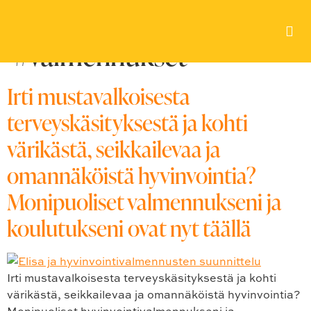
Avainsana:
#valmennukset
Irti mustavalkoisesta
terveyskäsityksestä ja kohti
värikästä, seikkailevaa ja
omannäköistä hyvinvointia?
Monipuoliset valmennukseni ja
koulutukseni ovat nyt täällä
Irti mustavalkoisesta terveyskäsityksestä ja kohti
värikästä, seikkailevaa ja omannäköistä hyvinvointia?