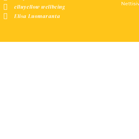
Nettisi
elluyellow wellbeing
Elisa Luomaranta