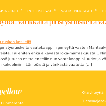
atteet
KINOINTI
PUHEKEIKAT
VALMENNUKSET
B
öydöt: värikkäitä piristysruiskeita 
 piristysruiskeita vaatekaappiin pimeyttä vasten Mahtaako
eistä. Tai eniten ehkä alkavasta loka-marraskuusta… Nim
ässä jutussa esittelen teille nuo vaatekaappini uudet ja vä
 kokoelmiini. Lämpöistä ja värikästä vaatetta […]
uyellow
Ota yhteyttä
Tietosuojasel
a Luomaranta