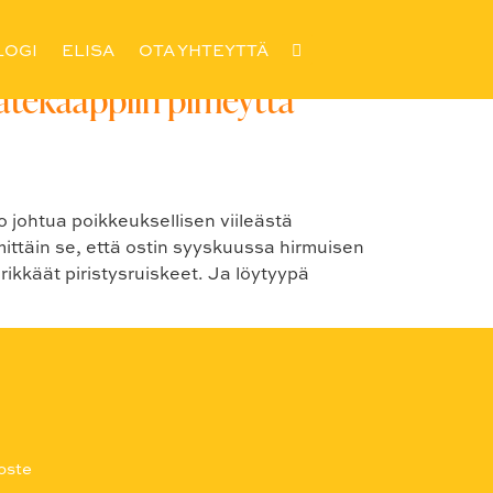
LOGI
ELISA
OTA YHTEYTTÄ
vaatekaappiin pimeyttä
 johtua poikkeuksellisen viileästä
ittäin se, että ostin syyskuussa hirmuisen
rikkäät piristysruiskeet. Ja löytyypä
oste