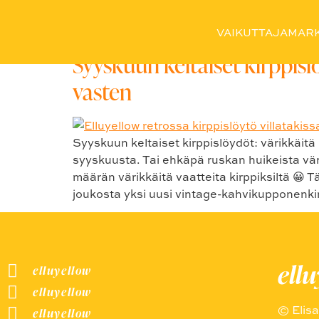
Avainsana:
#vintageva
VAIKUTTAJAMARK
Syyskuun keltaiset kirppisl
vasten
Syyskuun keltaiset kirppislöydöt: värikkäitä
syyskuusta. Tai ehkäpä ruskan huikeista vär
määrän värikkäitä vaatteita kirppiksiltä 😀 T
joukosta yksi uusi vintage-kahvikupponenkin
ell
elluyellow
elluyellow
© Elis
elluyellow