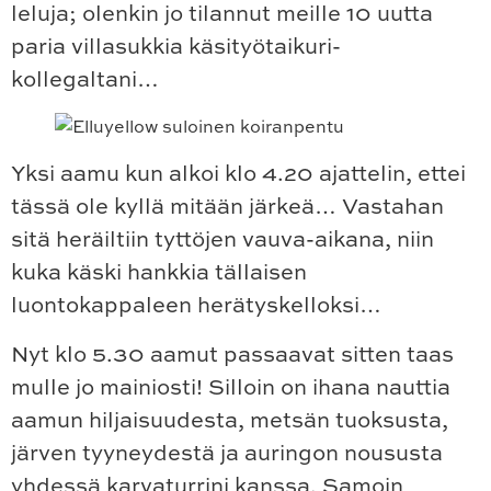
leluja; olenkin jo tilannut meille 10 uutta
paria villasukkia käsityötaikuri-
kollegaltani…
Yksi aamu kun alkoi klo 4.20 ajattelin, ettei
tässä ole kyllä mitään järkeä… Vastahan
sitä heräiltiin tyttöjen vauva-aikana, niin
kuka käski hankkia tällaisen
luontokappaleen herätyskelloksi…
Nyt klo 5.30 aamut passaavat sitten taas
mulle jo mainiosti! Silloin on ihana nauttia
aamun hiljaisuudesta, metsän tuoksusta,
järven tyyneydestä ja auringon noususta
yhdessä karvaturrini kanssa. Samoin