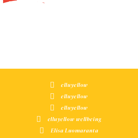
WhatsApp
elluyellow
elluyellow
elluyellow
elluyellow wellbeing
Elisa Luomaranta