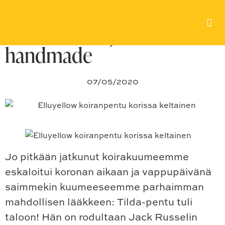
Uusi timanttityyppi
taloon: Tilda ja Aza’s
handmade
07/05/2020
Jo pitkään jatkunut koirakuumeemme
eskaloitui koronan aikaan ja vappupäivänä
saimmekin kuumeeseemme parhaimman
mahdollisen lääkkeen: Tilda-pentu tuli
taloon! Hän on rodultaan Jack Russelin