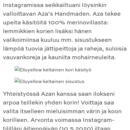
Instagramissa seikkailtuani löysinkin
valloittavan Aza’s Handmaden. Aza tekee
upeita käsitöitä 100% merinovillasta:
lemmikkien korien lisäksi hänen
valikoimiinsa kuuluu mm. sisustukseen
lämpöä tuovia jättipeittoja ja raheja, suloisia
vauvankoreja ja kauniita mohairneuleita.
Yhteistyössä Azan kanssa saan ilokseni
arpoa teillekin yhden korin! Voittaja saa
valita itselleen mieluisimman värin ja koon
korilleen. Arvonta voimassa Instagram-
tililläni äitienpäivän (10.5.2020) iltaan