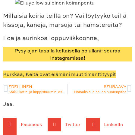
Millaisia koiria teillä on? Vai löytyykö teillä
kissoja, kaneja, marsuja tai hamstereita?
Iloa ja aurinkoa loppuviikkoonne,
Pysy ajan tasalla keltaisella polullani: seuraa
Instagramissa!
Kurkkaa, Keitä ovat elämäni muut timanttityypit
EDELLINEN
SEURAAVA
Kaikki kotini ja kirppisbuumini osa 3/3: omakotitalo järven rannassa
Halauksia ja hellää huolenpitoa
Jaa:
Facebook
Twitter
LinkedIn