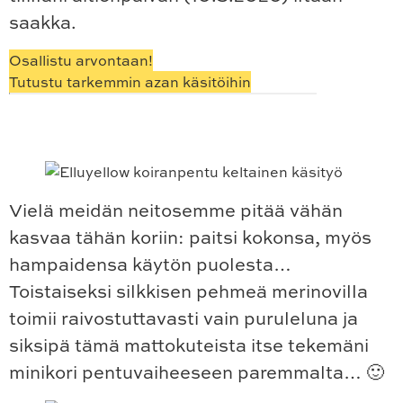
saakka.
Osallistu arvontaan!
Tutustu tarkemmin azan käsitöihin
Vielä meidän neitosemme pitää vähän
kasvaa tähän koriin: paitsi kokonsa, myös
hampaidensa käytön puolesta…
Toistaiseksi silkkisen pehmeä merinovilla
toimii raivostuttavasti vain puruleluna ja
siksipä tämä mattokuteista itse tekemäni
minikori pentuvaiheeseen paremmalta… 🙂