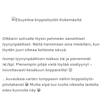
Olkkarin sohvalle löysin pehmeän samettiset
tyynynpäälliset. Näitä hamstraan aina mielelläni, kun
löydän juuri oikeaa keltaista sävyä.
Isompi tyynynpäällinen maksoi 2€ ja pienemmät
1€/kpl. Pienempiin pitää vielä löytää sisätyynyt –
toivottavasti kesäkuun kirppareilta! 😉
…kuvauksia varten tumppasin näihin kirppislöytö-
pitsilakanat 😀 Mutta eipä tuo tuolta oikealta laidalta
edes kunnolla näy 😀