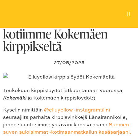
Kaikkea pientä kivaa
keltaista värikkääseen
kotiimme Kokemäen
kirppikseltä
27/05/2025
Toukokuun kirppislöydöt jatkuu: tänään vuorossa
Kokemäki
ja Kokemäen kirppislöydöt:)
Kyselin nimittäin
@elluyellow -instagramtilini
seuraajilta parhaita kirppisvinkkejä Länsirannikolle,
jonne suuntasimme ystäväni kanssa osana
Suomen
suven suloisimmat -kotimaanmatkailun kesäsarjaani.