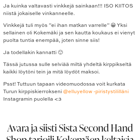
Ja kuinka valtavasti vinkkejä sainkaan!!! ISO KIITOS
niistä jokaiselle vinkanneelle.
Vinkkejä tuli myös ”ei ihan matkan varrelle” 😀 Yksi
sellainen oli Kokemäki ja sen kautta koukaus ei vienyt
puolta tuntia enempää, joten sinne siis!
Ja todellakin kannatti 🙂
Tässä jutussa sulle selviää miltä yhdeltä kirppikseltä
kaikki löytöni tein ja mitä löydöt maksoi.
Psst! Tuttuun tapaan videomuodossa voit kurkata
Turun kirppiskierrokseni
@elluyellow -piristystililläni
Instagramin puolella <3
Avara ja siisti Sista Second Hand
Shop tarjoili Kokemäen keltaisia