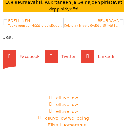
Lue seuraavaksi: Kuortaneen ja Seinäjoen piristävät
kirppislöydöt!
EDELLINEN
SEURAAVA
Toukokuun värikkäät kirppislöydöt keltaiseen kotiimme Seinäjoelta ja Kuortaneelta
Kokkolan kirppislöydöt yllättivät iloisesti ja Pietarsaarenkin kirpputoreilta löytyi pientä kivaa keltaista
Jaa:
Facebook
Twitter
LinkedIn
WhatsApp
elluyellow
elluyellow
elluyellow
elluyellow wellbeing
Elisa Luomaranta