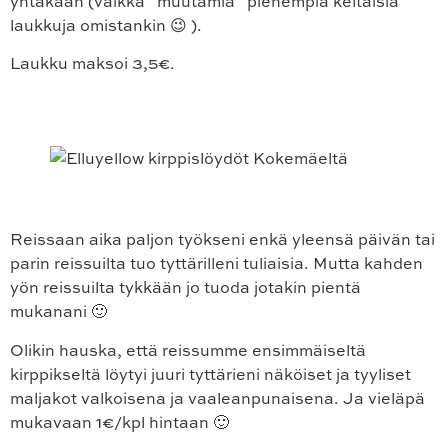
yhtäkään (vaikka ”muutamia” pienempiä keltaisia
laukkuja omistankin 😉 ).
Laukku maksoi 3,5€.
Reissaan aika paljon työkseni enkä yleensä päivän tai
parin reissuilta tuo tyttärilleni tuliaisia. Mutta kahden
yön reissuilta tykkään jo tuoda jotakin pientä
mukanani 🙂
Olikin hauska, että reissumme ensimmäiseltä
kirppikseltä löytyi juuri tyttärieni näköiset ja tyyliset
maljakot valkoisena ja vaaleanpunaisena. Ja vieläpä
mukavaan 1€/kpl hintaan 🙂