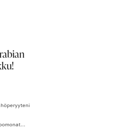
Arabian
ku!
kahöperyyteni
kapomonat…