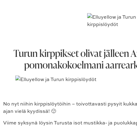
Turun kirppikset olivat jälleen 
pomonakokoelmani aarreark
No nyt niihin kirppislöytöihin – toivottavasti pysyit kuk
ajan vielä kyydissä! 🙂
Viime syksynä löysin Turusta isot mustikka- ja puoluk