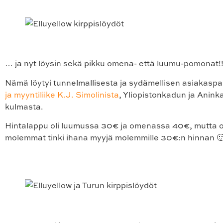
… ja nyt löysin sekä pikku omena- että luumu-pomonat!
Nämä löytyi tunnelmallisesta ja sydämellisen asiakasp
ja myyntiliike K.J. Simolinista
, Yliopistonkadun ja Anin
kulmasta.
Hintalappu oli luumussa 30€ ja omenassa 40€, mutta 
molemmat tinki ihana myyjä molemmille 30€:n hinnan 