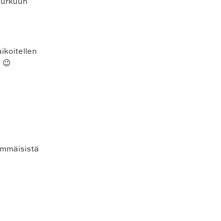
Turkuun
ikoitellen
i 😉
simmäisistä