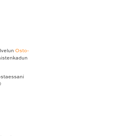
!
alvelun
Osto-
kaistenkadun
ostaessani
