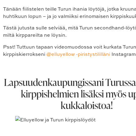
Tänään fiilistelen teille Turun ihania löytöjä, jotka kruu
huhtikuun lopun – ja jo valmiiksi erinomaisen kirppiskuu
Tästä jutusta sulle selviää, mitä Turun secondhand-löyt
miltä kirppareilta ne löysin.
Psst! Tuttuun tapaan videomuodossa voit kurkata Turu
kirppiskierrokseni
@elluyellow -piristystililläni
Instagram
Lapsuudenkaupungissani Turussa fi
kirppishelmien lisäksi myös 
kukkaloistoa!