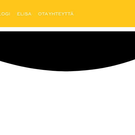
löytöjä
LOGI
ELISA
OTA YHTEYTTÄ