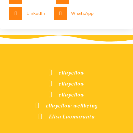
LinkedIn
WhatsApp
elluyellow
elluyellow
elluyellow
elluyellow wellbeing
Elisa Luomaranta