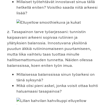
Millaiset työtehtävät innostavat sinua tällä
hetkellä eniten? Voisitko saada niitä arkeesi
lisää?
2.
Tasapainon tarve työarjessani:
tunnistin
kaipaavani arkeeni sopivaa rutiinien ja
yllätyksien balanssia. Innostuvana yksilönä
puudun äkkiä rutiininomaiseen puurtamiseen,
mutta liika vaihtelu taas tuottaa minulle
hallitsemattomuuden tunnetta. Näiden ollessa
balanssissa, koen eniten työn imua.
Millaisessa balanssissa sinun työarkesi on
tänä syksynä?
Mikä olisi pieni askel, jonka voisit ottaa kohti
haluamaasi tasapainoa?