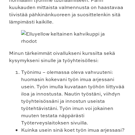
normaalin työmme tuunaamiseen. Parin
kuukauden mittaista valmennusta on haastavaa
tiivistää pähkinänkuoreen ja suosittelenkin sitä
lämpimästi kaikille.
Minun tärkeimmät oivallukseni kurssilta sekä
kysymykseni sinulle ja työyhteisöllesi:
Työnimu – olemassa oleva vahvuuteni:
huomasin kokevani työn imua arjessani
usein. Työn imulla kuvataan työhön liittyvää
iloa ja innostusta. Nautin työstäni, viihdyn
työyhteisössäni ja innostun useista
työtehtävistäni. Työn imun voi jokainen
muuten testata näppärästi
Työterveyslaitoksen sivuilla.
Kuinka usein sinä koet työn imua arjessasi?