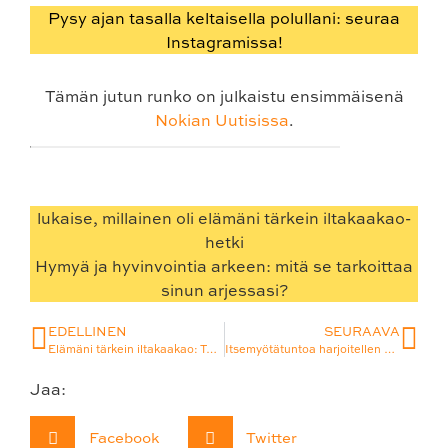
Pysy ajan tasalla keltaisella polullani: seuraa
Instagramissa!
Tämän jutun runko on julkaistu ensimmäisenä
Nokian Uutisissa
.
lukaise, millainen oli elämäni tärkein iltakaakao-
hetki
Hymyä ja hyvinvointia arkeen: mitä se tarkoittaa
sinun arjessasi?
EDELLINEN
SEURAAVA
Elämäni tärkein iltakaakao: Teinivuosien syömishäiriön kynnykseltä kohti kokonaisvaltaista ja joustavaa hyvinvointia
Itsemyötätuntoa harjoitellen kohti armollisempaa äitiyttä
Jaa:
Facebook
Twitter