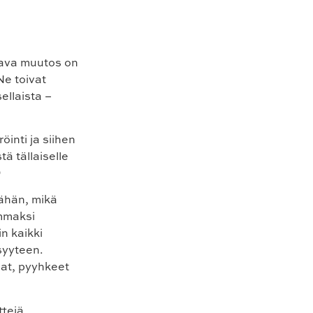
ava muutos on
Ne toivat
sellaista –
öinti ja siihen
ä tällaiselle

ähän, mikä
ammaksi
n kaikki
syyteen.
at, pyyhkeet
tejä