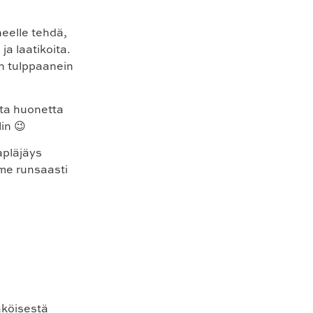
neelle tehdä,
a laatikoita.
in tulppaanein
sta huonetta
in 😉
pläjäys
me runsaasti
äköisestä