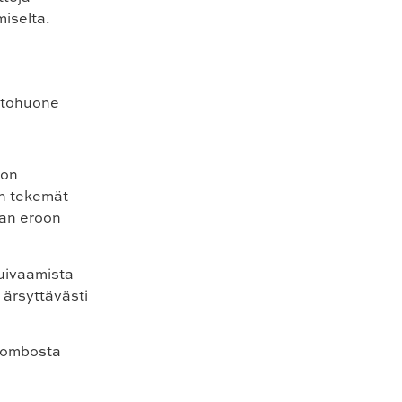
miselta.
jon
on tekemät
aan eroon
kuivaamista
 ärsyttävästi
-combosta