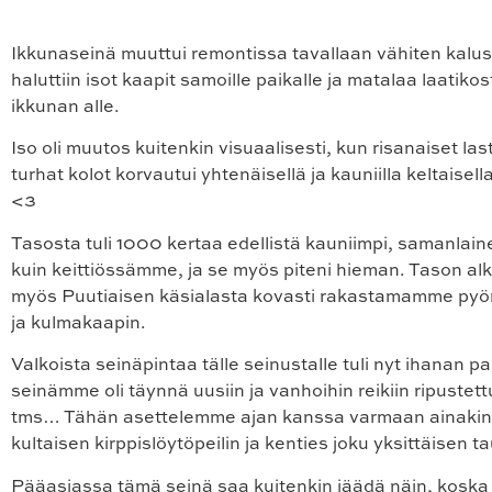
Ikkunaseinä muuttui remontissa tavallaan vähiten kalus
haluttiin isot kaapit samoille paikalle ja matalaa laatiko
ikkunan alle.
Iso oli muutos kuitenkin visuaalisesti, kun risanaiset las
turhat kolot korvautui yhtenäisellä ja kauniilla keltaisell
<3
Tasosta tuli 1000 kertaa edellistä kauniimpi, samanlain
kuin keittiössämme, ja se myös piteni hieman. Tason a
myös Puutiaisen käsialasta kovasti rakastamamme py
ja kulmakaapin.
Valkoista seinäpintaa tälle seinustalle tuli nyt ihanan p
seinämme oli täynnä uusiin ja vanhoihin reikiin ripustett
tms… Tähän asettelemme ajan kanssa varmaan ainaki
kultaisen kirppislöytöpeilin ja kenties joku yksittäisen t
Pääasiassa tämä seinä saa kuitenkin jäädä näin, koska