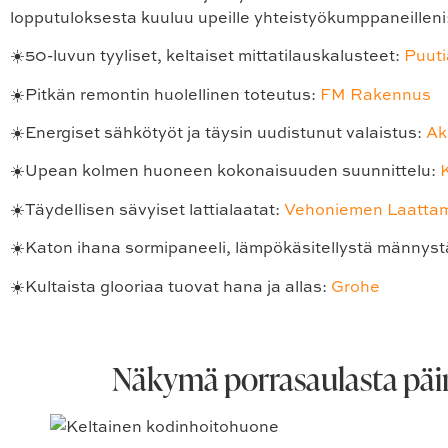
lopputuloksesta kuuluu upeille yhteistyökumppaneilleni
☀️50-luvun tyyliset, keltaiset mittatilauskalusteet:
Puuti
☀️Pitkän remontin huolellinen toteutus:
FM Rakennus
☀️Energiset sähkötyöt ja täysin uudistunut valaistus:
Ak
☀️Upean kolmen huoneen kokonaisuuden suunnittelu:
☀️Täydellisen sävyiset lattialaatat:
Vehoniemen Laatta
☀️Katon ihana sormipaneeli, lämpökäsitellystä männyst
☀️Kultaista glooriaa tuovat hana ja allas:
Grohe
Näkymä porrasaulasta päi