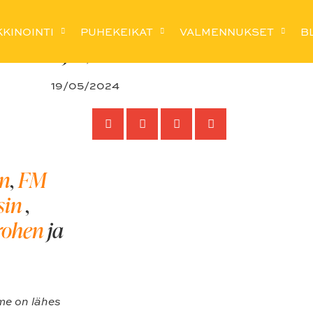
en kelta-kultainen kodinho
KINOINTI
PUHEKEIKAT
VALMENNUKSET
B
NNEN- ja JÄLKEEN-kuvat
19/05/2024
en
,
FM
sin
,
rohen
ja
me on lähes