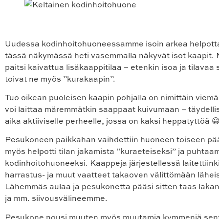
Uudessa kodinhoitohuoneessamme isoin arkea helpott
tässä näkymässä heti vasemmalla näkyvät isot kaapit. 
paitsi kaivattua lisäkaappitilaa – etenkin isoa ja tilavaa 
toivat ne myös ”kurakaapin”.
Tuo oikean puoleisen kaapin pohjalla on nimittäin viemär
voi laittaa märemmätkin saappaat kuivumaan – täydellist
aika aktiiviselle perheelle, jossa on kaksi heppatyttöä 
Pesukoneen paikkahan vaihdettiin huoneen toiseen pä
myös helpotti tilan jakamista ”kuraeteiseksi” ja puhta
kodinhoitohuoneeksi. Kaappeja järjestellessä laitettiinki
harrastus- ja muut vaatteet takaoven välittömään lähei
Lähemmäs aulaa ja pesukonetta pääsi sitten taas lakan
ja mm. siivousvälineemme.
Pesukone nousi muuten myös muutamia kymmeniä sent