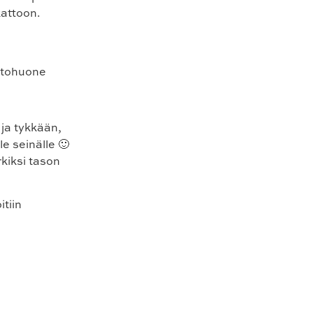
kattoon.
ja tykkään,
le seinälle 🙂
kiksi tason
itiin