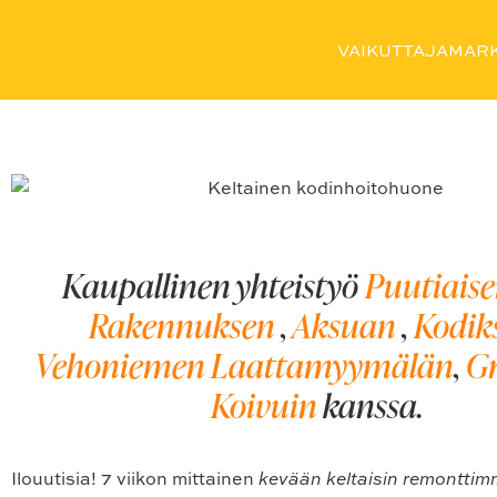
Unelmien 50-luvun tyylin
VAIKUTTAJAMARK
on valmis: katso huimat E
Kaupallinen yhteistyö
Puutiais
Rakennuksen
,
Aksuan
,
Kodik
Vehoniemen Laattamyymälän
,
G
Koivuin
kanssa.
Ilouutisia! 7 viikon mittainen
kevään keltaisin remonttim