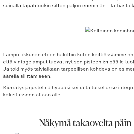
seinällä tapahtuukin sitten paljon enemmän – lattiasta 
Lamput ikkunan eteen haluttiin kuten keittiössämme on 
että vintagelamput tuovat nyt sen pisteen i:n päälle tuol
Ja toki myös talviaikaan tarpeellisen kohdevalon esimer
äärellä silittämiseen.
Kierrätysjärjestelmä hyppäsi seinältä toiselle: se integro
kalustukseen altaan alle.
Näkymä takaovelta päin