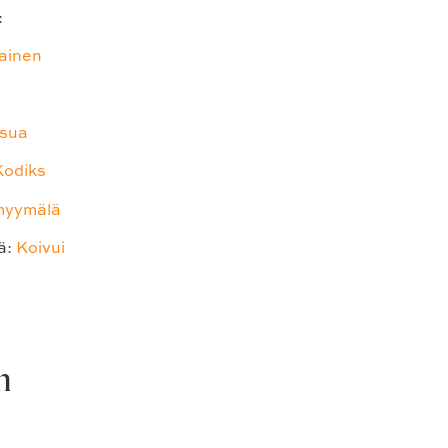
:
ainen
sua
Kodiks
myymälä
ä:
Koivui
n