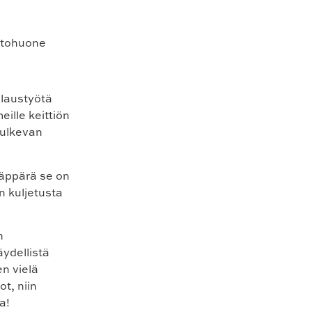
ilaustyötä
ille keittiön
kulkevan
näppärä se on
n kuljetusta
n
ydellistä
n vielä
ot, niin
a!