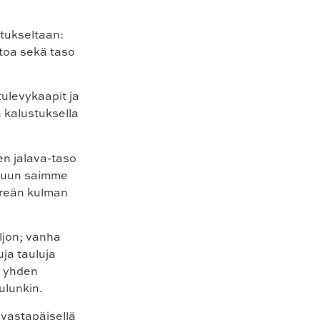
tukseltaan:
stoa sekä taso
tulevykaapit ja
a kalustuksella
en jalava-taso
lkuun saimme
öreän kulman
aljon; vanha
uja tauluja
n yhden
aulunkin.
 vastapäisellä