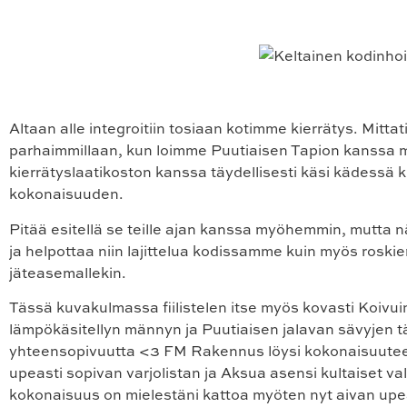
Altaan alle integroitiin tosiaan kotimme kierrätys. Mittat
parhaimmillaan, kun loimme Puutiaisen Tapion kanssa me
kierrätyslaatikoston kanssa täydellisesti käsi kädessä 
kokonaisuuden.
Pitää esitellä se teille ajan kanssa myöhemmin, mutta 
ja helpottaa niin lajittelua kodissamme kuin myös roskie
jäteasemallekin.
Tässä kuvakulmassa fiilistelen itse myös kovasti Koivui
lämpökäsitellyn männyn ja Puutiaisen jalavan sävyjen tä
yhteensopivuutta <3 FM Rakennus löysi kokonaisuutee
upeasti sopivan varjolistan ja Aksua asensi kultaiset val
kokonaisuus on mielestäni kattoa myöten nyt aivan upe