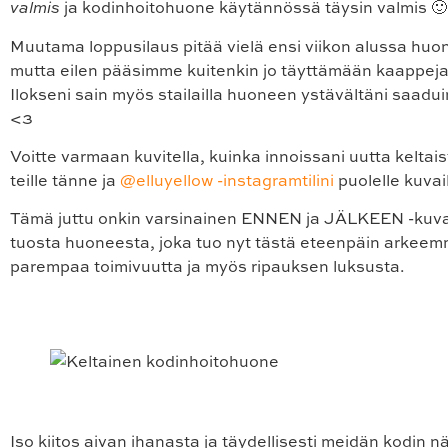
valmis
ja kodinhoitohuone käytännössä täysin valmis 🙂
Muutama loppusilaus pitää vielä ensi viikon alussa huo
mutta eilen pääsimme kuitenkin jo täyttämään kaappeja j
Ilokseni sain myös stailailla huoneen ystävältäni saadu
<3
Voitte varmaan kuvitella, kuinka innoissani uutta keltai
teille tänne ja
@elluyellow -instagramtilini
puolelle kuvail
Tämä juttu onkin varsinainen ENNEN ja JÄLKEEN -kuva
tuosta huoneesta, joka tuo nyt tästä eteenpäin arkeem
parempaa toimivuutta ja myös ripauksen luksusta.
Iso kiitos aivan ihanasta ja täydellisesti meidän kodin n