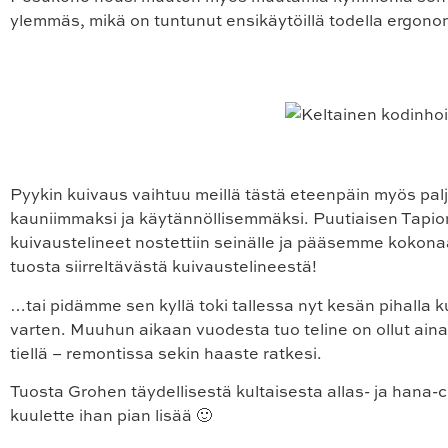
ylemmäs, mikä on tuntunut ensikäytöillä todella ergono
Pyykin kuivaus vaihtuu meillä tästä eteenpäin myös pal
kauniimmaksi ja käytännöllisemmäksi. Puutiaisen Tapi
kuivaustelineet nostettiin seinälle ja pääsemme kokon
tuosta siirreltävästä kuivaustelineestä!
…tai pidämme sen kyllä toki tallessa nyt kesän pihalla 
varten. Muuhun aikaan vuodesta tuo teline on ollut aina
tiellä – remontissa sekin haaste ratkesi.
Tuosta Grohen täydellisestä kultaisesta allas- ja hana
kuulette ihan pian lisää 🙂