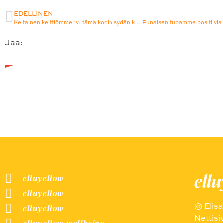
EDELLINEN
Keltainen keittiömme 1v: tämä kodin sydän kruunasi värikkään sisustuksemme ja ihastuttaa Instagram-tililläni edelleen
Jaa:
Facebook
Twitter
LinkedIn
WhatsApp
ell
elluyellow
elluyellow
© Elis
elluyellow
Nettisi