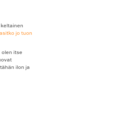
 keltainen
sitko jo tuon
 olen itse
uovat
 tähän ilon ja