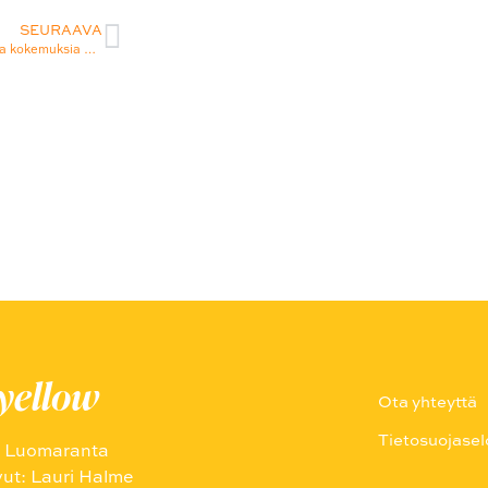
SEURAAVA
Punaisen tupamme positiivisia kokemuksia Sorcolor-maalausliikkeen kanssa
uyellow
Ota yhteyttä
Tietosuojasel
a Luomaranta
vut: Lauri Halme