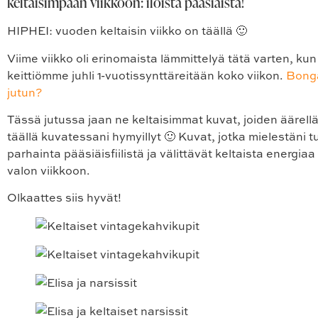
keltaisimpaan viikkoon: iloista pääsiäistä!
HIPHEI: vuoden keltaisin viikko on täällä 🙂
Viime viikko oli erinomaista lämmittelyä tätä varten, kun
keittiömme juhli 1-vuotissynttäreitään koko viikon.
Bonga
jutun?
Tässä jutussa jaan ne keltaisimmat kuvat, joiden äärellä
täällä kuvatessani hymyillyt 🙂 Kuvat, jotka mielestäni t
parhainta pääsiäisfiilistä ja välittävät keltaista energiaa
valon viikkoon.
Olkaattes siis hyvät!