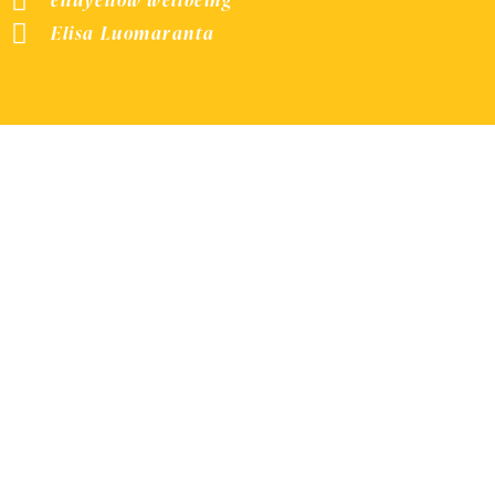
elluyellow wellbeing
Elisa Luomaranta