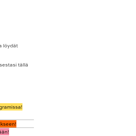
a löydät
sestasi tällä
agramissa!
ukseen!
ään!