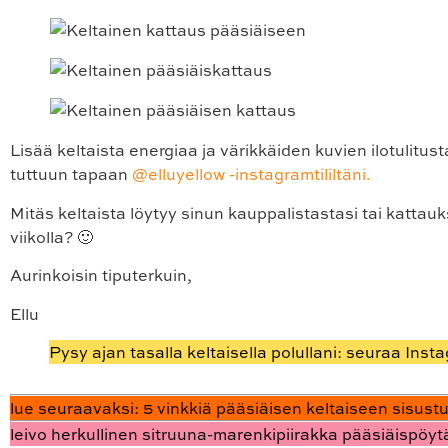
Lisää keltaista energiaa ja värikkäiden kuvien ilotulitust
tuttuun tapaan
@elluyellow -instagramtililtäni.
Mitäs keltaista löytyy sinun kauppalistastasi tai kattauk
viikolla? 🙂
Aurinkoisin tiputerkuin,
Ellu
Pysy ajan tasalla keltaisella polullani: seuraa Inst
lue seuraavaksi: 5 vinkkiä pääsiäisen keltaiseen sisust
leivo herkullinen sitruuna-marenkipiirakka pääsiäispöyt