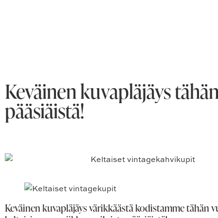
Keväinen kuvapläjäys tähän
pääsiäistä!
Keväinen kuvapläjäys värikkäästä kodistamme tähän 