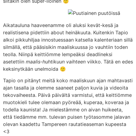
siitäkin olen super-iloinen 🙂
Aikatauluna haaveenamme oli aluksi kevät-kesä ja
realistisena pidettiin about heinäkuuta. Kuitenkin Tapio
alkoi pikkuhiljaa innostuessaan katsella kalenteriaan sillä
silmällä, että pääsisikin maaliskuussa jo vauhtiin toden
teolla. Niinpä keittiömme lempeäksi deadlineksi
asetettiin
maalis-huhtikuun vaihteen
viikko. Tätä en edes
keksinytkään unelmoida 🙂
Tapio on pitänyt meitä koko maaliskuun ajan mahtavasti
ajan tasalla ja olemme saaneet paljon kuvia ja videoita
tekovaiheesta. Päivä päivältä varmistui, että keittiömme
muotokieli tulee olemaan pyöreää, kuperaa, koveraa ja
todella kaunista! Ja mielestämme on aivan huikeeta,
että tiedämme mm. tulevan puisen työtasomme jalavan
olevan kaadettu Tampereen rautatieaseman kupeesta
<3