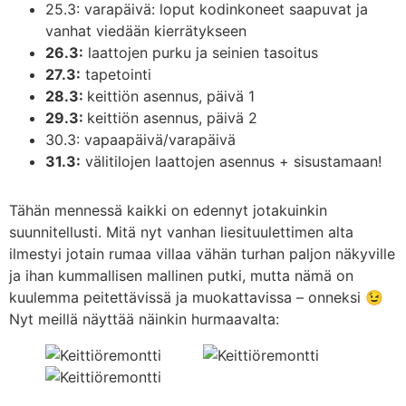
25.3: varapäivä: loput kodinkoneet saapuvat ja
vanhat viedään kierrätykseen
26.3:
laattojen purku ja seinien tasoitus
27.3:
tapetointi
28.3:
keittiön asennus, päivä 1
29.3:
keittiön asennus, päivä 2
30.3: vapaapäivä/varapäivä
31.3:
välitilojen laattojen asennus + sisustamaan!
Tähän mennessä kaikki on edennyt jotakuinkin
suunnitellusti. Mitä nyt vanhan liesituulettimen alta
ilmestyi jotain rumaa villaa vähän turhan paljon näkyville
ja ihan kummallisen mallinen putki, mutta nämä on
kuulemma peitettävissä ja muokattavissa – onneksi 😉
Nyt meillä näyttää näinkin hurmaavalta: