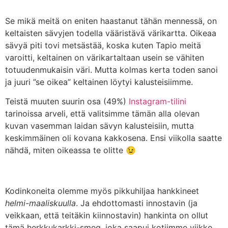
Se mikä meitä on eniten haastanut tähän mennessä, on
keltaisten sävyjen todella vääristävä värikartta. Oikeaa
sävyä piti tovi metsästää, koska kuten Tapio meitä
varoitti, keltainen on värikartaltaan usein se vähiten
totuudenmukaisin väri. Mutta kolmas kerta toden sanoi
ja juuri ”se oikea” keltainen löytyi kalusteisiimme.
Teistä muuten suurin osa (49%)
Instagram-tilini
tarinoissa arveli, että valitsimme tämän alla olevan
kuvan vasemman laidan sävyn kalusteisiin, mutta
keskimmäinen oli kovana kakkosena. Ensi viikolla saatte
nähdä, miten oikeassa te olitte 😉
Kodinkoneita olemme myös pikkuhiljaa hankkineet
helmi-maaliskuulla
. Ja ehdottomasti innostavin (ja
veikkaan, että teitäkin kiinnostavin) hankinta on ollut
tämä herkkukarkki-smeg, joka saapui kotiimme viikko