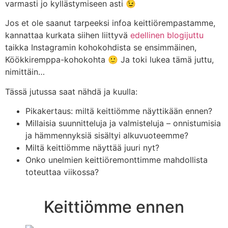
varmasti jo kyllästymiseen asti 😉
Jos et ole saanut tarpeeksi infoa keittiörempastamme,
kannattaa kurkata siihen liittyvä
edellinen blogijuttu
taikka Instagramin kohokohdista se ensimmäinen,
Köökkiremppa-kohokohta 🙂 Ja toki lukea tämä juttu,
nimittäin…
Tässä jutussa saat nähdä ja kuulla:
Pikakertaus: miltä keittiömme näyttikään ennen?
Millaisia suunnitteluja ja valmisteluja – onnistumisia
ja hämmennyksiä sisältyi alkuvuoteemme?
Miltä keittiömme näyttää juuri nyt?
Onko unelmien keittiöremonttimme mahdollista
toteuttaa viikossa?
Keittiömme ennen