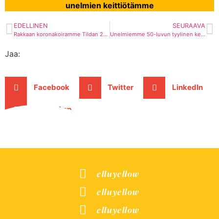
unelmien keittiötämme
EDELLINEN
SEURAAVA
Rakkaan koronakoiramme Tildan 2v-synttärit ja kevään tulevat koiranpennut
Unelmiemme 50-luvun tyylinen keltainen keittiö on valmis!
Jaa:
Facebook
Twitter
LinkedIn
WhatsApp
elluyellow
elluyellow
elluyellow