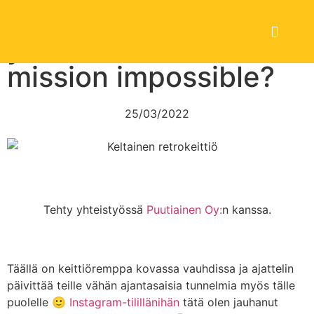
Keittiöremontti läpi
yhdessä viikossa –
mission impossible?
25/03/2022
Tehty yhteistyössä
Puutiainen Oy:
n kanssa.
Täällä on keittiöremppa kovassa vauhdissa ja ajattelin
päivittää teille vähän ajantasaisia tunnelmia myös tälle
puolelle 🙂
Instagram-tilillänihän
tätä olen jauhanut