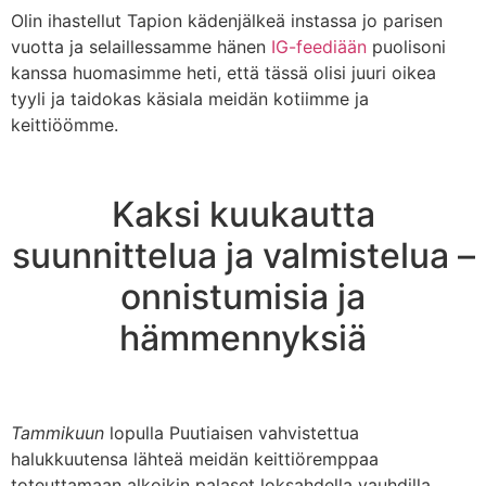
Olin ihastellut Tapion kädenjälkeä instassa jo parisen
vuotta ja selaillessamme hänen
IG-feediään
puolisoni
kanssa huomasimme heti, että tässä olisi juuri oikea
tyyli ja taidokas käsiala meidän kotiimme ja
keittiöömme.
Kaksi kuukautta
suunnittelua ja valmistelua –
onnistumisia ja
hämmennyksiä
Tammikuun
lopulla Puutiaisen vahvistettua
halukkuutensa lähteä meidän keittiöremppaa
toteuttamaan alkoikin palaset loksahdella vauhdilla