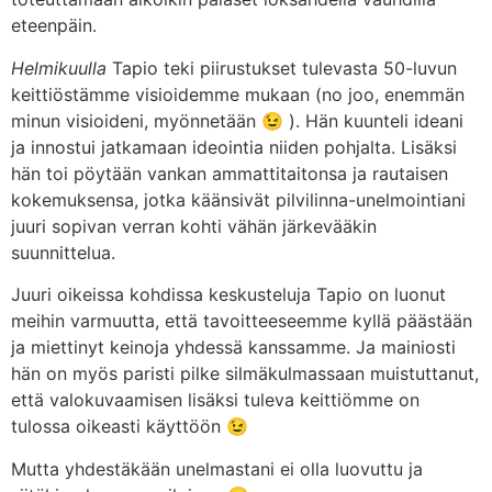
eteenpäin.
Helmikuulla
Tapio teki piirustukset tulevasta 50-luvun
keittiöstämme visioidemme mukaan (no joo, enemmän
minun visioideni, myönnetään 😉 ). Hän kuunteli ideani
ja innostui jatkamaan ideointia niiden pohjalta. Lisäksi
hän toi pöytään vankan ammattitaitonsa ja rautaisen
kokemuksensa, jotka käänsivät pilvilinna-unelmointiani
juuri sopivan verran kohti vähän järkevääkin
suunnittelua.
Juuri oikeissa kohdissa keskusteluja Tapio on luonut
meihin varmuutta, että tavoitteeseemme kyllä päästään
ja miettinyt keinoja yhdessä kanssamme. Ja mainiosti
hän on myös paristi pilke silmäkulmassaan muistuttanut,
että valokuvaamisen lisäksi tuleva keittiömme on
tulossa oikeasti käyttöön 😉
Mutta yhdestäkään unelmastani ei olla luovuttu ja