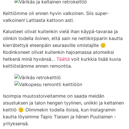
Keittiömme oli ennen hyvin valkoinen. Siis super-
valkoinen! Lattiasta kattoon asti.
Kalusteet olivat kuitenkin vielä ihan käypä-tavaraa ja
olinkin todella iloinen, että sain ne nettikirpparin kautta
kierrätettyä eteenpäin seuraaville omistajille 🙂
Kodinkoneet olivat kuitenkin hajoamassa atomeiksi
hetkenä minä hyvänsä…
Täältä
voit kurkkia lisää kuvia
keittiöstämme ennen remonttia.
Isoimpia muutostoiveitamme on saada meidän
sisustuksen ja talon hengen tyylinen, uniikki ja keltainen
keittiö 🙂 Olimmekin todella iloisia, kun Instagramin
kautta löysimme Tapio Tiaisen ja hänen Puutiainen -
yrityksensä.