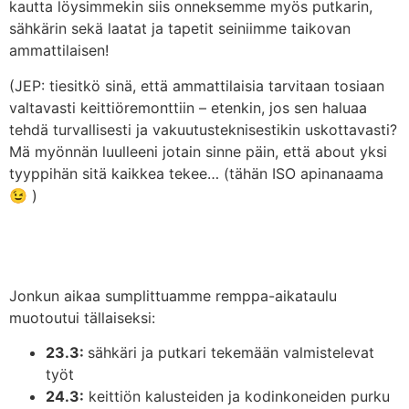
kautta löysimmekin siis onneksemme myös putkarin,
sähkärin sekä laatat ja tapetit seiniimme taikovan
ammattilaisen!
(JEP: tiesitkö sinä, että ammattilaisia tarvitaan tosiaan
valtavasti keittiöremonttiin – etenkin, jos sen haluaa
tehdä turvallisesti ja vakuutusteknisestikin uskottavasti?
Mä myönnän luulleeni jotain sinne päin, että about yksi
tyyppihän sitä kaikkea tekee… (tähän ISO apinanaama
😉 )
Jonkun aikaa sumplittuamme remppa-aikataulu
muotoutui tällaiseksi:
23.3:
sähkäri ja putkari tekemään valmistelevat
työt
24.3:
keittiön kalusteiden ja kodinkoneiden purku