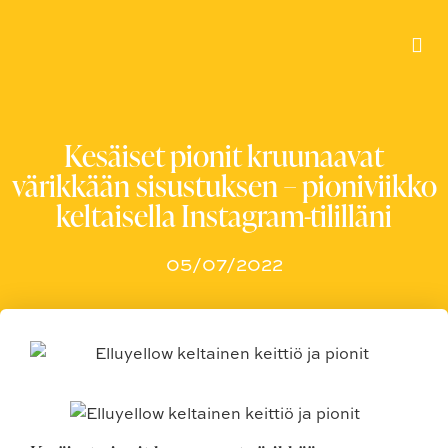
Kesäiset pionit kruunaavat
värikkään sisustuksen – pioniviikko
keltaisella Instagram-tililläni
05/07/2022