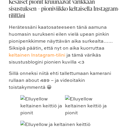
Kesäiset pionit kruunaavat värikkään
sisustuksen – pioniviikko keltaisella Instagram-
tililläni
Herätessäni kaatosateeseen tänä aamuna
huomasin surukseni eilen vielä upean pinkin
pionipenkkimme näyttävän aika surkealta……
Siksipä päätin, että nyt on aika kuorruttaa
keltainen Instagram-tilini
ja tämä värikäs
sisustusblogini pionien kuvilla <3
Sillä onneksi niitä ehti tallettumaan kamerani
rullaan about 489 – ja videoitakin
toistakymmentä 😀