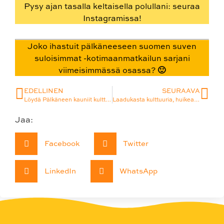
Pysy ajan tasalla keltaisella polullani: seuraa
Instagramissa!
Joko ihastuit pälkäneeseen suomen suven
suloisimmat -kotimaanmatkailun sarjani
viimeisimmässä osassa? 🙂
EDELLINEN
SEURAAVA
Löydä Pälkäneen kauniit kulttuurireitit ja ihastu Laitikkalan makukylään
Laadukasta kulttuuria, huikeaa luontoa ja valtavasti kaunista keltaista – rakastu Kajaanin kesään
Jaa:
Facebook
Twitter
LinkedIn
WhatsApp