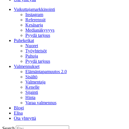
Vaikuttajamarkkinointi
Instagram
Referenssit
Kesäsarja
Medianäkyvyys
Pyydä tarjous
Puhekeikat
Nuoret
Työyhteisöt
Puhuja
Pyydä tarjous
Valmennukset
Elämäntapamuutos 2.0
Sisältö
Valmentaja
Kenelle
Sijainti
Hinta
Varaa valmennus
Blogi
Elisa
Ota yhteyttä
Search