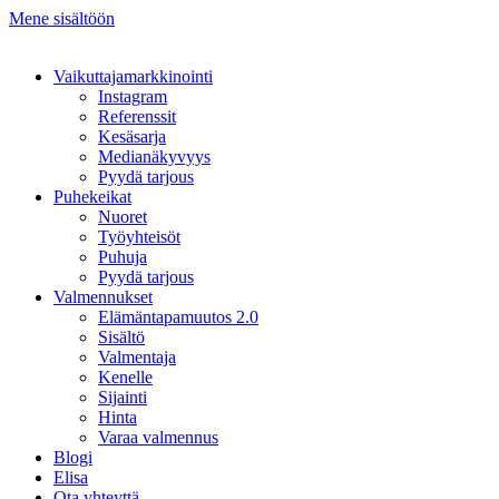
Mene sisältöön
Vaikuttajamarkkinointi
Instagram
Referenssit
Kesäsarja
Medianäkyvyys
Pyydä tarjous
Puhekeikat
Nuoret
Työyhteisöt
Puhuja
Pyydä tarjous
Valmennukset
Elämäntapamuutos 2.0
Sisältö
Valmentaja
Kenelle
Sijainti
Hinta
Varaa valmennus
Blogi
Elisa
Ota yhteyttä