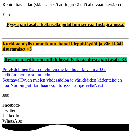
Rentouttavaa la(i)skiaista sekä auringonsäteitä alkavaan kevääseen,
Ellu
Pysy ajan tasalla keltaisella polullani: seuraa Instagramissa!
Kurkkaa myös tammikuun ihanat kirppislöydöt ja värikkäät
sisustamiset <3
Keväinen keittiöremontti tulossa! Klikkaa itsesi ajan tasalle <3
Prev
Edellinen
Kohti unelmiemme keittiötä: kevään 2022
keittiöremontin suunnitelmia
Seuraava
Hyvän mielen yhdessäoloa ja värikkäiden kädentaitojen
iloa Nooran putiikin haarakonttorissa Tampereella
Next
Jaa:
Facebook
Twitter
LinkedIn
WhatsApp