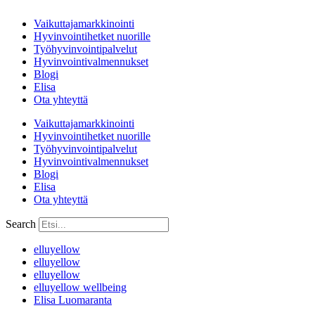
Vaikuttajamarkkinointi
Hyvinvointihetket nuorille
Työhyvinvointipalvelut
Hyvinvointivalmennukset
Blogi
Elisa
Ota yhteyttä
Vaikuttajamarkkinointi
Hyvinvointihetket nuorille
Työhyvinvointipalvelut
Hyvinvointivalmennukset
Blogi
Elisa
Ota yhteyttä
Search
elluyellow
elluyellow
elluyellow
elluyellow wellbeing
Elisa Luomaranta