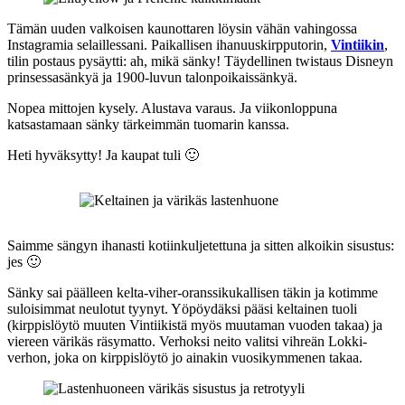
Tämän uuden valkoisen kaunottaren löysin vähän vahingossa
Instagramia selaillessani. Paikallisen ihanuuskirpputorin,
Vintiikin
,
tilin postaus pysäytti: ah, mikä sänky! Täydellinen twistaus Disneyn
prinsessasänkyä ja 1900-luvun talonpoikaissänkyä.
Nopea mittojen kysely. Alustava varaus. Ja viikonloppuna
katsastamaan sänky tärkeimmän tuomarin kanssa.
Heti hyväksytty! Ja kaupat tuli 🙂
Saimme sängyn ihanasti kotiinkuljetettuna ja sitten alkoikin sisustus:
jes 🙂
Sänky sai päälleen kelta-viher-oranssikukallisen täkin ja kotimme
suloisimmat neulotut tyynyt. Yöpöydäksi pääsi keltainen tuoli
(kirppislöytö muuten Vintiikistä myös muutaman vuoden takaa) ja
viereen värikäs räsymatto. Verhoksi neito valitsi vihreän Lokki-
verhon, joka on kirppislöytö jo ainakin vuosikymmenen takaa.