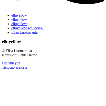
elluyellow
elluyellow
elluyellow
elluyellow wellbeing
Elisa Luomaranta
elluyellow
© Elisa Luomaranta
Nettisivut: Lauri Halme
Ota yhteyttä
Tietosuojaseloste