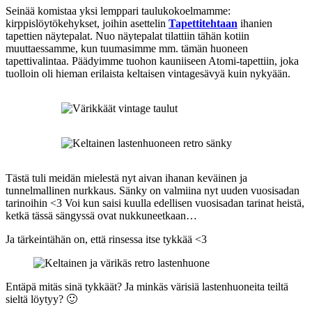
Seinää komistaa yksi lemppari taulukokoelmamme:
kirppislöytökehykset, joihin asettelin
Tapettitehtaan
ihanien
tapettien näytepalat. Nuo näytepalat tilattiin tähän kotiin
muuttaessamme, kun tuumasimme mm. tämän huoneen
tapettivalintaa. Päädyimme tuohon kauniiseen Atomi-tapettiin, joka
tuolloin oli hieman erilaista keltaisen vintagesävyä kuin nykyään.
Tästä tuli meidän mielestä nyt aivan ihanan keväinen ja
tunnelmallinen nurkkaus. Sänky on valmiina nyt uuden vuosisadan
tarinoihin <3 Voi kun saisi kuulla edellisen vuosisadan tarinat heistä,
ketkä tässä sängyssä ovat nukkuneetkaan…
Ja tärkeintähän on, että rinsessa itse tykkää <3
Entäpä mitäs sinä tykkäät? Ja minkäs värisiä lastenhuoneita teiltä
sieltä löytyy? 🙂