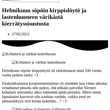
Helmikuun söpöin kirppislöytö ja
lastenhuoneen värikästä
kierrätyssisustusta
27/02/2022
Helmikuun söpöin kirppislöytö oli ehdottomasti tämä 100 vuotta
vanha puinen sänky <3
Ekaluokkalainen kuopusmimmimme oli nimittäin taas viime aikoina
venahtanut pituutta niin paljon, että pitkään palvellut Niemen
keltainen retrosänky alkoi eittämättä jäädä pieneksi. Miten nämä
lapsukaiset kasvavat niin kauhiaa vauhtia, vaikka juuri ne
pinnasänkyyn ensi kertaa laskettiin…? <3