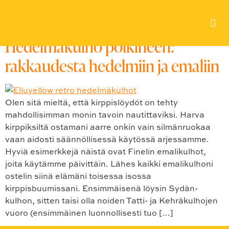
Avainsana:
#emali
Hedelmäkulho poikineen:
rakkaudesta hedelmiin ja emaliin
Olen sitä mieltä, että kirppislöydöt on tehty
mahdollisimman monin tavoin nautittaviksi. Harva
kirppiksiltä ostamani aarre onkin vain silmänruokaa
vaan aidosti säännöllisessä käytössä arjessamme.
Hyviä esimerkkejä näistä ovat Finelin emalikulhot,
joita käytämme päivittäin. Lähes kaikki emalikulhoni
ostelin siinä elämäni toisessa isossa
kirppisbuumissani. Ensimmäisenä löysin Sydän-
kulhon, sitten taisi olla noiden Tatti- ja Kehräkulhojen
vuoro (ensimmäinen luonnollisesti tuo […]