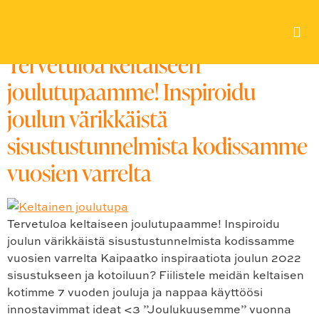
Avainsana:
#joulukoti
Tervetuloa keltaiseen
joulutupaamme! Inspiroidu
joulun värikkäistä
sisustustunnelmista kodissamme
vuosien varrelta
Tervetuloa keltaiseen joulutupaamme! Inspiroidu
joulun värikkäistä sisustustunnelmista kodissamme
vuosien varrelta Kaipaatko inspiraatiota joulun 2022
sisustukseen ja kotoiluun? Fiilistele meidän keltaisen
kotimme 7 vuoden jouluja ja nappaa käyttöösi
innostavimmat ideat <3 ”Joulukuusemme” vuonna