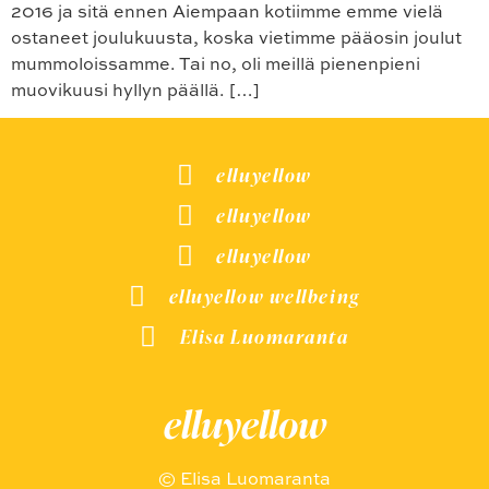
2016 ja sitä ennen Aiempaan kotiimme emme vielä
ostaneet joulukuusta, koska vietimme pääosin joulut
mummoloissamme. Tai no, oli meillä pienenpieni
muovikuusi hyllyn päällä. […]
elluyellow
elluyellow
elluyellow
elluyellow wellbeing
Elisa Luomaranta
elluyellow
© Elisa Luomaranta