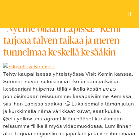
Avainsana:
#lappi
”Nyt me ollaan Lapissa!” Kemi
tarjoaa talven taikaa ja meren
tunnelmaa keskellä kesääkin
Tehty kaupallisessa yhteistyössä Visit Kemin kanssa.
Suomen suven suloisimmat -kotimaanmatkailun
kesäsarjani huipentui tällä viikolla kesän 2023
pohjoisimpaan reissuumme: kesäpäiviimme Kemissä,
siis ihan Lapissa saakka! 🙂 Lukaisemalla tämän jutun
ja kurkkimalla nämä värikkäät kuvat, saat kuulla:
@elluyellow -instagramtililläni pääset kurkkimaan
reissumme fiiliksiä myös videomuodossa. Lumilinnan
alue tarjoaa originellin majapaikan ja talven ihmemaan