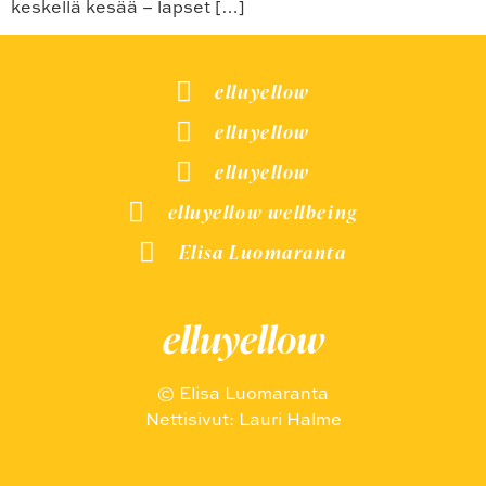
keskellä kesää – lapset […]
elluyellow
elluyellow
elluyellow
elluyellow wellbeing
Elisa Luomaranta
elluyellow
© Elisa Luomaranta
Nettisivut: Lauri Halme