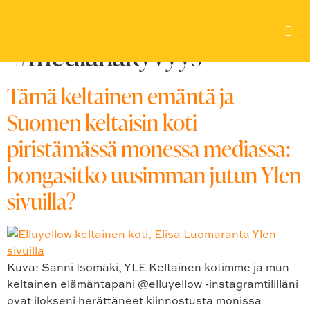
Avainsana:
#medianäkyvyys
Tämä keltainen emäntä ja
Suomen keltaisin koti
piristämässä monessa mediassa:
bongasitko uusimman jutun Ylen
sivuilla?
Kuva: Sanni Isomäki, YLE Keltainen kotimme ja mun
keltainen elämäntapani @elluyellow -instagramtililläni
ovat ilokseni herättäneet kiinnostusta monissa