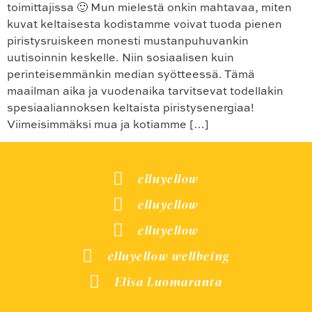
toimittajissa 🙂 Mun mielestä onkin mahtavaa, miten
kuvat keltaisesta kodistamme voivat tuoda pienen
piristysruiskeen monesti mustanpuhuvankin
uutisoinnin keskelle. Niin sosiaalisen kuin
perinteisemmänkin median syötteessä. Tämä
maailman aika ja vuodenaika tarvitsevat todellakin
spesiaaliannoksen keltaista piristysenergiaa!
Viimeisimmäksi mua ja kotiamme […]
elluyellow
elluyellow
elluyellow
elluyellow wellbeing
Elisa Luomaranta