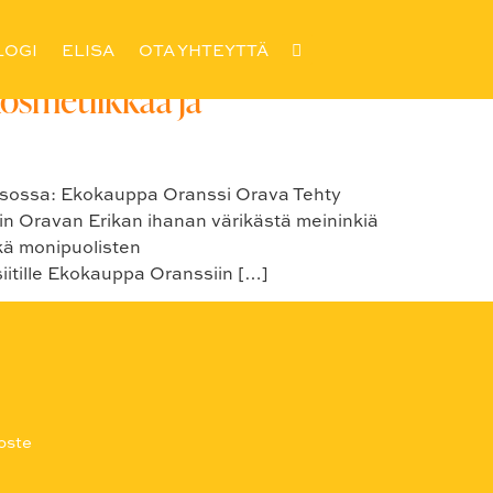
LOGI
ELISA
OTA YHTEYTTÄ
kosmetiikkaa ja
orsossa: Ekokauppa Oranssi Orava Tehty
 Oravan Erikan ihanan värikästä meininkiä
ekä monipuolisten
siitille Ekokauppa Oranssiin […]
oste