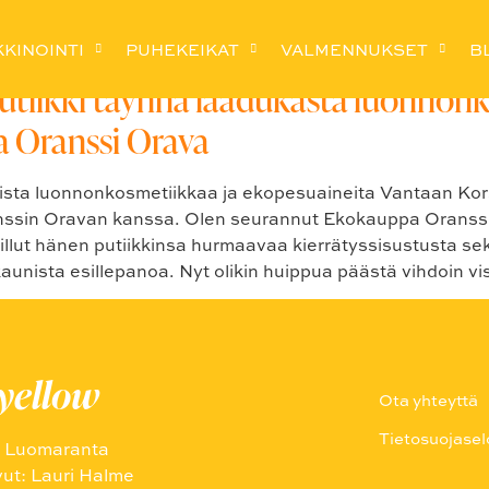
KINOINTI
PUHEKEIKAT
VALMENNUKSET
B
putiikki täynnä laadukasta luonnon
 Oranssi Orava
imaista luonnonkosmetiikkaa ja ekopesuaineita Vantaan K
ssin Oravan kanssa. Olen seurannut Ekokauppa Oranssin
haillut hänen putiikkinsa hurmaavaa kierrätyssisustusta s
unista esillepanoa. Nyt olikin huippua päästä vihdoin vi
uyellow
Ota yhteyttä
Tietosuojasel
a Luomaranta
vut: Lauri Halme