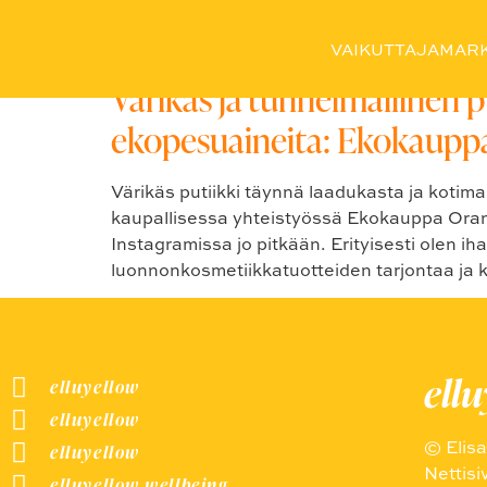
Avainsana:
#putiikki
VAIKUTTAJAMARK
Värikäs ja tunnelmallinen 
ekopesuaineita: Ekokauppa
Värikäs putiikki täynnä laadukasta ja kot
kaupallisessa yhteistyössä Ekokauppa Oran
Instagramissa jo pitkään. Erityisesti olen i
luonnonkosmetiikkatuotteiden tarjontaa ja ka
ell
elluyellow
elluyellow
© Elis
elluyellow
Nettisi
elluyellow wellbeing