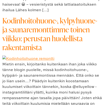
haisevaa! 😀 – vesieristystä sekä lattialaatoituksen
ihailua Lähes kolmen […]
Kodinhoitohuone-, kylpyhuone-
ja saunaremonttimme toinen
viikko: perustan huolellista
rakentamista
Mietin ensin, kirjoitanko kuitenkaan ihan joka viikko
tänne blogin puolelle, missä kodinhoitohuone-,
kylppäri- ja saunaremontissa mennään. Että onko se
jo liian usein…? Päädyin kuitenkin koostamaan
kuulumiset viikoittain tännekin, koska @elluyellow -
instagramtililläni yllätti, kuinka moni halusi pysyä
rempassamme ajan tasalla jopa päivittäin! Joten ehkä
teitä viikoittain kuulumisia mielellään seuraavia on