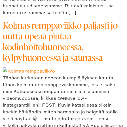
huoneita uudistaessamme. Riittävä valaistus – se
korostui useammassa teidän […]
Kolmas remppaviikko paljasti jo
uutta upeaa pintaa
kodinhoitohuoneessa,
kylpyhuoneessa ja saunassa
Tänään kurkataan nopean kuvapläjäyksen kautta
tähän kolmanteen remppaviikkoomme, joka sisälsi
mm: Katsoessasi remppatunnelmia mieluummin
videomuodossa, klikkaa @elluyellow -
instagramtililleni! PSST! Kuvia katsellessa oikein
itsekin hätkähdin, miten harmaalta ja beigeltä täällä
vielä näyttää 😀 …mutta odottakaas vain – ensi
viikolla näkyykin sitten jo keltaista!! <3 Huolellista – ja