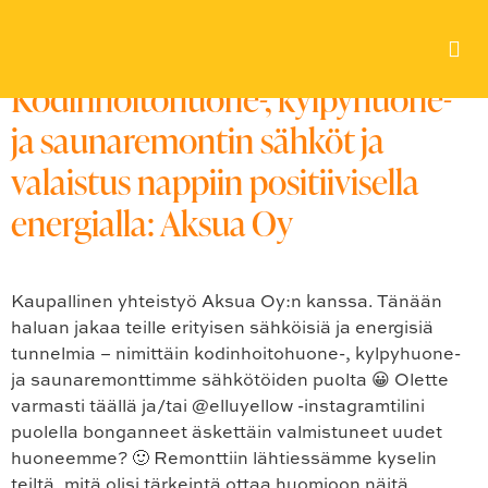
Avainsana:
#sauna
Kodinhoitohuone-, kylpyhuone-
ja saunaremontin sähköt ja
valaistus nappiin positiivisella
energialla: Aksua Oy
Kaupallinen yhteistyö Aksua Oy:n kanssa. Tänään
haluan jakaa teille erityisen sähköisiä ja energisiä
tunnelmia – nimittäin kodinhoitohuone-, kylpyhuone-
ja saunaremonttimme sähkötöiden puolta 😀 Olette
varmasti täällä ja/tai @elluyellow -instagramtilini
puolella bonganneet äskettäin valmistuneet uudet
huoneemme? 🙂 Remonttiin lähtiessämme kyselin
teiltä, mitä olisi tärkeintä ottaa huomioon näitä