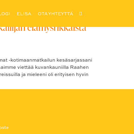
LOGI
ELISA
OTA YHTEYTTÄ
ilijan elämysrikkaista
mmat -kotimaanmatkailun kesäsarjassani
 saimme viettää kuvankauniilla Raahen
issuilla ja mieleeni oli erityisen hyvin
oste