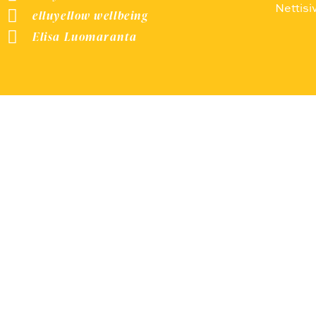
Nettisi
elluyellow wellbeing
Elisa Luomaranta