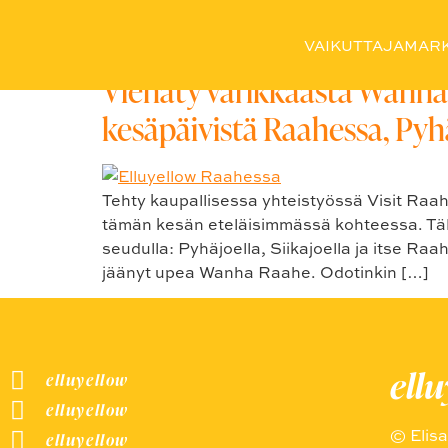
Avainsana:
#siikajoki
VAIKUTTAJAMARK
Viehäty värikkäästä Wanhas
kesäpäivistä Raahessa, Pyhäj
Tehty kaupallisessa yhteistyössä Visit Raa
tämän kesän eteläisimmässä kohteessa. Täll
seudulla: Pyhäjoella, Siikajoella ja itse Raah
jäänyt upea Wanha Raahe. Odotinkin […]
ell
elluyellow
elluyellow
© Elis
elluyellow