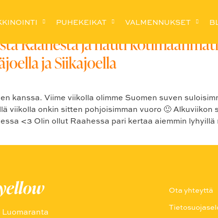
KINOINTI
PUHEKEIKAT
VALMENNUKSET
B
ta Raahesta ja nauti kotimaanmatka
oella ja Siikajoella
hen kanssa. Viime viikolla olimme Suomen suven suloisi
ä viikolla onkin sitten pohjoisimman vuoro 🙂 Alkuviikon
essa <3 Olin ollut Raahessa pari kertaa aiemmin lyhyillä re
uyellow
Ota yhteyttä
Tietosuojasel
a Luomaranta