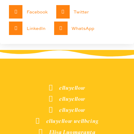
Facebook
Twitter
LinkedIn
WhatsApp
elluyellow
elluyellow
elluyellow
elluyellow wellbeing
Elisa Luomaranta