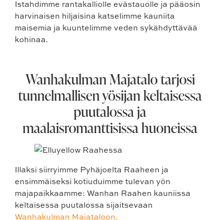
Istahdimme rantakalliolle evästauolle ja pääosin
harvinaisen hiljaisina katselimme kauniita
maisemia ja kuuntelimme veden sykähdyttävää
kohinaa.
Wanhakulman Majatalo tarjosi
tunnelmallisen yösijan keltaisessa
puutalossa ja
maalaisromanttisissa huoneissa
Illaksi siirryimme Pyhäjoelta Raaheen ja
ensimmäiseksi kotiuduimme tulevan yön
majapaikkaamme: Wanhan Raahen kauniissa
keltaisessa puutalossa sijaitsevaan
Wanhakulman Majataloon.