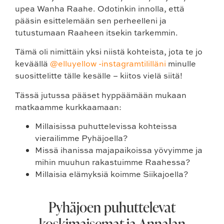
upea Wanha Raahe. Odotinkin innolla, että
pääsin esittelemään sen perheelleni ja
tutustumaan Raaheen itsekin tarkemmin.
Tämä oli nimittäin yksi niistä kohteista, jota te jo
keväällä
@elluyellow -instagramtililläni
minulle
suosittelitte tälle kesälle – kiitos vielä siitä!
Tässä jutussa pääset hyppäämään mukaan
matkaamme kurkkaamaan:
Millaisissa puhuttelevissa kohteissa
vierailimme
Pyhäjoella?
Missä ihanissa majapaikoissa yövyimme ja
mihin muuhun rakastuimme
Raahessa?
Millaisia elämyksiä koimme
Siikajoella?
Pyhäjoen puhuttelevat
koskimaisemat ja Annalan