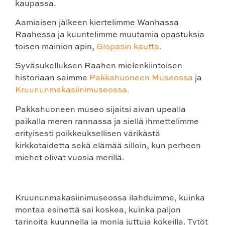
kaupassa.
Aamiaisen jälkeen kiertelimme Wanhassa
Raahessa ja kuuntelimme muutamia opastuksia
toisen mainion apin,
Glopasin kautta.
Syväsukelluksen Raahen mielenkiintoisen
historiaan saimme
Pakkahuoneen Museossa
ja
Kruununmakasiinimuseossa.
Pakkahuoneen museo sijaitsi aivan upealla
paikalla meren rannassa ja siellä ihmettelimme
erityisesti poikkeuksellisen värikästä
kirkkotaidetta sekä elämää silloin, kun perheen
miehet olivat vuosia merillä.
Kruununmakasiinimuseossa ilahduimme, kuinka
montaa esinettä sai koskea, kuinka paljon
tarinoita kuunnella ja monia juttuja kokeilla. Tytöt