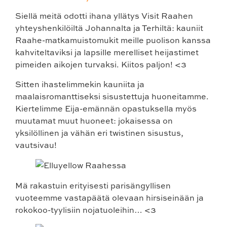
Siellä meitä odotti ihana yllätys Visit Raahen
yhteyshenkilöiltä Johannalta ja Terhiltä: kauniit
Raahe-matkamuistomukit meille puolison kanssa
kahviteltaviksi ja lapsille merelliset heijastimet
pimeiden aikojen turvaksi. Kiitos paljon! <3
Sitten ihastelimmekin kauniita ja
maalaisromanttiseksi sisustettuja huoneitamme.
Kiertelimme Eija-emännän opastuksella myös
muutamat muut huoneet: jokaisessa on
yksilöllinen ja vähän eri twistinen sisustus,
vautsivau!
Mä rakastuin erityisesti parisängyllisen
vuoteemme vastapäätä olevaan hirsiseinään ja
rokokoo-tyylisiin nojatuoleihin… <3