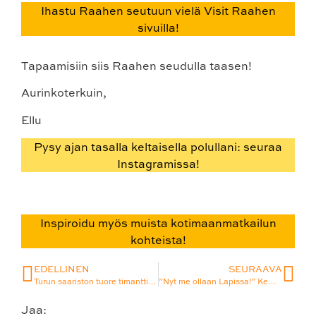
Ihastu Raahen seutuun vielä Visit Raahen
sivuilla!
Tapaamisiin siis Raahen seudulla taasen!
Aurinkoterkuin,
Ellu
Pysy ajan tasalla keltaisella polullani: seuraa
Instagramissa!
Inspiroidu myös muista kotimaanmatkailun
kohteista!
EDELLINEN
SEURAAVA
Turun saariston tuore timantti: täyden palvelun Rumar Strand Korppoossa tarjoaa ikimuistoisen mökkikokemuksen koko perheelle
”Nyt me ollaan Lapissa!” Kemi tarjoaa talven taikaa ja meren tunnelmaa keskellä kesääkin
Jaa: