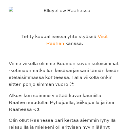
Tehty kaupallisessa yhteistyössä
Visit
Raahen
kanssa.
Viime viikolla olimme Suomen suven suloisimmat
-kotimaanmatkailun kesäsarjassani tämän kesän
eteläisimmässä kohteessa. Tällä viikolla onkin
sitten pohjoisimman vuoro 🙂
Alkuviikon saimme viettää kuvankauniilla
Raahen seudulla: Pyhäjoella, Siikajoella ja itse
Raahessa <3
Olin ollut Raahessa pari kertaa aiemmin lyhyillä
reissuilla ja mieleeni oli erityisen hyvin jäänyt