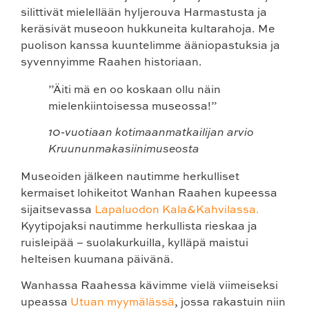
silittivät mielellään hyljerouva Harmastusta ja
keräsivät museoon hukkuneita kultarahoja. Me
puolison kanssa kuuntelimme ääniopastuksia ja
syvennyimme Raahen historiaan.
”Äiti mä en oo koskaan ollu näin
mielenkiintoisessa museossa!”
10-vuotiaan kotimaanmatkailijan arvio
Kruununmakasiinimuseosta
Museoiden jälkeen nautimme herkulliset
kermaiset lohikeitot Wanhan Raahen kupeessa
sijaitsevassa
Lapaluodon Kala&Kahvilassa.
Kyytipojaksi nautimme herkullista rieskaa ja
ruisleipää – suolakurkuilla, kylläpä maistui
helteisen kuumana päivänä.
Wanhassa Raahessa kävimme vielä viimeiseksi
upeassa
Utuan myymälässä
, jossa rakastuin niin