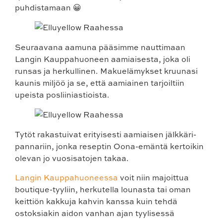
puhdistamaan 😀
Seuraavana aamuna pääsimme nauttimaan
Langin Kauppahuoneen aamiaisesta, joka oli
runsas ja herkullinen. Makuelämykset kruunasi
kaunis miljöö ja se, että aamiainen tarjoiltiin
upeista posliiniastioista.
Tytöt rakastuivat erityisesti aamiaisen jälkkäri-
pannariin, jonka reseptin Oona-emäntä kertoikin
olevan jo vuosisatojen takaa.
Langin Kauppahuoneessa
voit niin majoittua
boutique-tyyliin, herkutella lounasta tai oman
keittiön kakkuja kahvin kanssa kuin tehdä
ostoksiakin aidon vanhan ajan tyylisessä