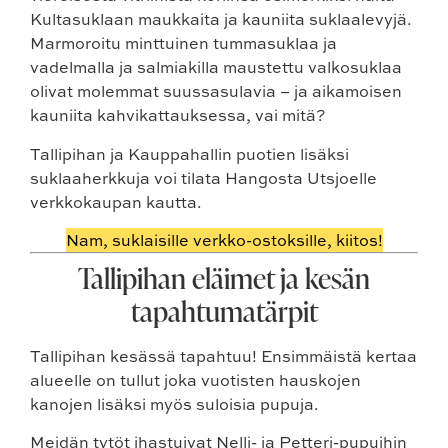
Kultasuklaan maukkaita ja kauniita suklaalevyjä.
Marmoroitu minttuinen tummasuklaa ja
vadelmalla ja salmiakilla maustettu valkosuklaa
olivat molemmat suussasulavia – ja aikamoisen
kauniita kahvikattauksessa, vai mitä?
Tallipihan ja Kauppahallin puotien lisäksi
suklaaherkkuja voi tilata Hangosta Utsjoelle
verkkokaupan kautta.
Nam, suklaisille verkko-ostoksille, kiitos!
Tallipihan eläimet ja kesän
tapahtumatärpit
Tallipihan kesässä tapahtuu! Ensimmäistä kertaa
alueelle on tullut joka vuotisten hauskojen
kanojen lisäksi myös suloisia pupuja.
Meidän tytöt ihastuivat Nelli- ja Petteri-pupuihin