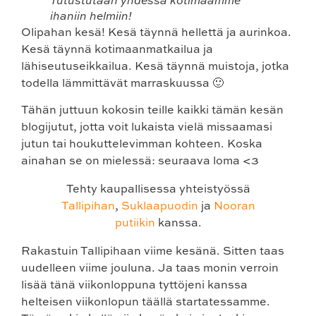
Tutustutaan yhdessä kotimaamme
ihaniin helmiin!
Olipahan kesä! Kesä täynnä hellettä ja aurinkoa.
Kesä täynnä kotimaanmatkailua ja
lähiseutuseikkailua. Kesä täynnä muistoja, jotka
todella lämmittävät marraskuussa 🙂
Tähän juttuun kokosin teille kaikki tämän kesän
blogijutut, jotta voit lukaista vielä missaamasi
jutun tai houkuttelevimman kohteen. Koska
ainahan se on mielessä: seuraava loma <3
Tehty kaupallisessa yhteistyössä
Tallipihan
,
Suklaapuodin
ja
Nooran
putiikin
kanssa.
Rakastuin Tallipihaan viime kesänä. Sitten taas
uudelleen viime jouluna. Ja taas monin verroin
lisää tänä viikonloppuna tyttöjeni kanssa
helteisen viikonlopun täällä startatessamme.