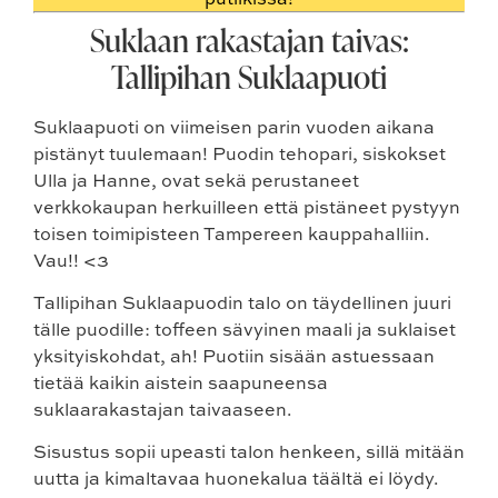
Suklaan rakastajan taivas:
Tallipihan Suklaapuoti
Suklaapuoti on viimeisen parin vuoden aikana
pistänyt tuulemaan! Puodin tehopari, siskokset
Ulla ja Hanne, ovat sekä perustaneet
verkkokaupan herkuilleen että pistäneet pystyyn
toisen toimipisteen Tampereen kauppahalliin.
Vau!! <3
Tallipihan Suklaapuodin talo on täydellinen juuri
tälle puodille: toffeen sävyinen maali ja suklaiset
yksityiskohdat, ah! Puotiin sisään astuessaan
tietää kaikin aistein saapuneensa
suklaarakastajan taivaaseen.
Sisustus sopii upeasti talon henkeen, sillä mitään
uutta ja kimaltavaa huonekalua täältä ei löydy.