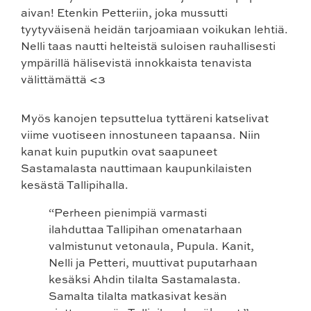
aivan! Etenkin Petteriin, joka mussutti
tyytyväisenä heidän tarjoamiaan voikukan lehtiä.
Nelli taas nautti helteistä suloisen rauhallisesti
ympärillä hälisevistä innokkaista tenavista
välittämättä <3
Myös kanojen tepsuttelua tyttäreni katselivat
viime vuotiseen innostuneen tapaansa. Niin
kanat kuin puputkin ovat saapuneet
Sastamalasta nauttimaan kaupunkilaisten
kesästä Tallipihalla.
“Perheen pienimpiä varmasti
ilahduttaa Tallipihan omenatarhaan
valmistunut vetonaula, Pupula. Kanit,
Nelli ja Petteri, muuttivat puputarhaan
kesäksi Ahdin tilalta Sastamalasta.
Samalta tilalta matkasivat kesän