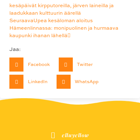
kesäpäivät kirpputoreilla, järven laineilla ja
laadukkaan kulttuurin äärellä
Seuraava
Upea kesäloman aloitus
Hämeenlinnassa: monipuolinen ja hurmaava
kaupunki ihanan lähellä
Jaa:
Facebook
Twitter
LinkedIn
WhatsApp
elluyellow