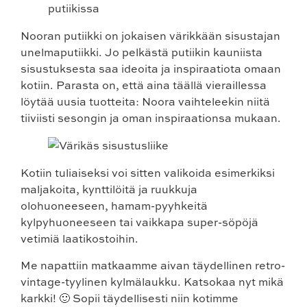
Nooran putiikki on jokaisen värikkään sisustajan
unelmaputiikki. Jo pelkästä putiikin kauniista
sisustuksesta saa ideoita ja inspiraatiota omaan
kotiin. Parasta on, että aina täällä vieraillessa
löytää uusia tuotteita: Noora vaihteleekin niitä
tiiviisti sesongin ja oman inspiraationsa mukaan.
Kotiin tuliaiseksi voi sitten valikoida esimerkiksi
maljakoita, kynttilöitä ja ruukkuja
olohuoneeseen, hamam-pyyhkeitä
kylpyhuoneeseen tai vaikkapa super-söpöjä
vetimiä laatikostoihin.
Me napattiin matkaamme aivan täydellinen retro-
vintage-tyylinen kylmälaukku. Katsokaa nyt mikä
karkki! 🙂 Sopii täydellisesti niin kotimme