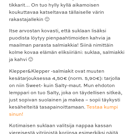
tikkarit… On tuo hylly kyllä aikamoisen
koukuttavaa katseltavaa tällaiselle värin
rakastajallekin 🙂
Itse arvostan kovasti, että suklaan lisäksi
puodista löytyy pienpaahtimoiden kahvia ja
maailman parasta salmiakkia! Siinä nimittäin
kolme kovaa elämän eliksiiriäni: suklaa, salmiakki
ja kahvi 🙂
Klepper&Klepper -salmiakit ovat muuten
kesätarjouksessa 4,50€ (norm. 5,90€): tarjolla
on niin Sweet- kuin Salty-maut. Mun ehdoton
lemppari on tuo Salty, joka on täydellisen sitkeä,
just sopivan suolainen ja makea – sopii täykysti
kesähelteitä tasapainoittamaan.
Testaa kumpi
sinun!
Kotimaisen suklaan valitsija nappaa kassan
viereisestä vitriinistä koriinsa esimerkiksi näitä