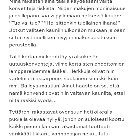
Minä rakastan aina täällä käydessäni valita
konvehteja tiskistä. Niiden makujen moninaisuus
ja esillepano saa viipyilemään hetkessä kauan:
”Tuo vai tuo?” ”Hei sittenkin tuollainen ihana!”
Jotkut valitsen kauniin ulkonäön mukaan ja osan
sitten sydämellisen myyjän makusuosituksen
perusteella.
Tällä kertaa mukaani löytyi alkukesän
uutuuskonvehteja, viime kertaisten ehdottomien
lemppareidemme lisäksi. Herkkuja olivat niin
vadelma-mascarpone, suolainen kinuski- kuin
mm. Baileys-mautkin! Ainut haaste on se, että
nämä konvehdit ovat niin valtavan kauniita, ettei
niitä raskisi syödä…
Tyttäreni rakastavat ovensuun heti oikealla
puolella olevaa hyllyä, johon on suloisesti koottu
kaikki pienen kansan rakastamat tuotteet:
värikkäät tikkarit, vanhan ajan nekut, tutti-