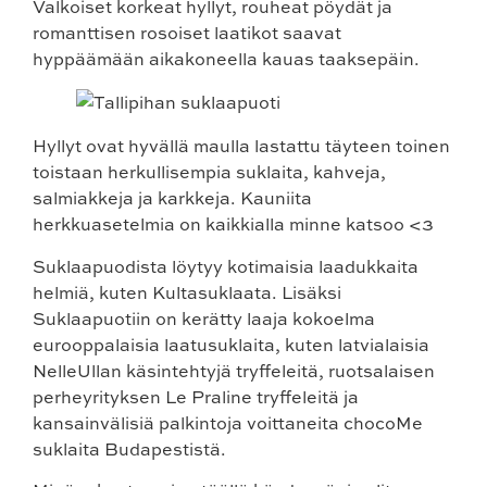
Valkoiset korkeat hyllyt, rouheat pöydät ja
romanttisen rosoiset laatikot saavat
hyppäämään aikakoneella kauas taaksepäin.
Hyllyt ovat hyvällä maulla lastattu täyteen toinen
toistaan herkullisempia suklaita, kahveja,
salmiakkeja ja karkkeja. Kauniita
herkkuasetelmia on kaikkialla minne katsoo <3
Suklaapuodista löytyy kotimaisia laadukkaita
helmiä, kuten Kultasuklaata. Lisäksi
Suklaapuotiin on kerätty laaja kokoelma
eurooppalaisia laatusuklaita, kuten latvialaisia
NelleUllan käsintehtyjä tryffeleitä, ruotsalaisen
perheyrityksen Le Praline tryffeleitä ja
kansainvälisiä palkintoja voittaneita chocoMe
suklaita Budapestistä.