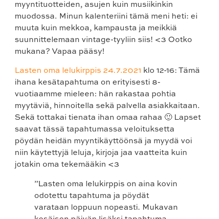
myyntituotteiden, asujen kuin musiikinkin
muodossa. Minun kalenteriini tämä meni heti: ei
muuta kuin mekkoa, kampausta ja meikkiä
suunnittelemaan vintage-tyyliin siis! <3 Ootko
mukana? Vapaa pääsy!
Lasten oma lelukirppis 24.7.2021
klo 12-16:
Tämä
ihana kesätapahtuma on erityisesti 8-
vuotiaamme mieleen: hän rakastaa pohtia
myytäviä, hinnoitella sekä palvella asiakkaitaan.
Sekä tottakai tienata ihan omaa rahaa 🙂 Lapset
saavat tässä tapahtumassa veloituksetta
pöydän heidän myyntikäyttöönsä ja myydä voi
niin käytettyjä leluja, kirjoja jaa vaatteita kuin
jotakin oma tekemääkin <3
”Lasten oma lelukirppis on aina kovin
odotettu tapahtuma ja pöydät
varataan loppuun nopeasti. Mukavan
kesäisen päivän lisäksi tapahtuma