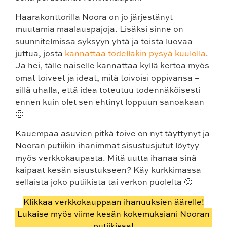
Haarakonttorilla Noora on jo järjestänyt
muutamia maalauspajoja. Lisäksi sinne on
suunnitelmissa syksyyn yhtä ja toista luovaa
juttua, josta
kannattaa todellakin pysyä kuulolla
.
Ja hei, tälle naiselle kannattaa kyllä kertoa myös
omat toiveet ja ideat, mitä toivoisi oppivansa –
sillä uhalla, että idea toteutuu todennäköisesti
ennen kuin olet sen ehtinyt loppuun sanoakaan
🙂
Kauempaa asuvien pitkä toive on nyt täyttynyt ja
Nooran putiikin ihanimmat sisustusjutut löytyy
myös verkkokaupasta. Mitä uutta ihanaa sinä
kaipaat kesän sisustukseen? Käy kurkkimassa
sellaista joko putiikista tai verkon puolelta 🙂
Klikkaa verkkokauppaan ihanuuksien äärelle!
Lukaise myös viime kesän kokemuksiani Nooran
putiikissa!