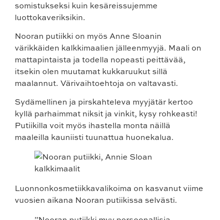
somistukseksi kuin kesäreissujemme
luottokaveriksikin.
Nooran putiikki on myös Anne Sloanin
värikkäiden kalkkimaalien jälleenmyyjä. Maali on
mattapintaista ja todella nopeasti peittävää,
itsekin olen muutamat kukkaruukut sillä
maalannut. Värivaihtoehtoja on valtavasti.
Sydämellinen ja pirskahteleva myyjätär kertoo
kyllä parhaimmat niksit ja vinkit, kysy rohkeasti!
Putiikilla voit myös ihastella monta näillä
maaleilla kauniisti tuunattua huonekalua.
Luonnonkosmetiikkavalikoima on kasvanut viime
vuosien aikana Nooran putiikissa selvästi.
”Nooran putiikki myy persoonallisia