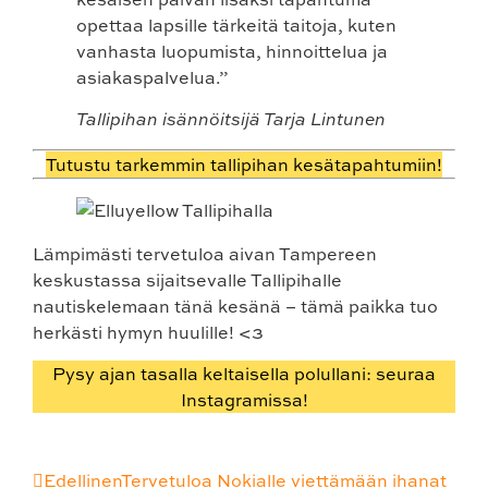
opettaa lapsille tärkeitä taitoja, kuten
vanhasta luopumista, hinnoittelua ja
asiakaspalvelua.”
Tallipihan isännöitsijä Tarja Lintunen
Tutustu tarkemmin tallipihan kesätapahtumiin!
Lämpimästi tervetuloa aivan Tampereen
keskustassa sijaitsevalle Tallipihalle
nautiskelemaan tänä kesänä – tämä paikka tuo
herkästi hymyn huulille! <3
Pysy ajan tasalla keltaisella polullani: seuraa
Instagramissa!
Edellinen
Tervetuloa Nokialle viettämään ihanat