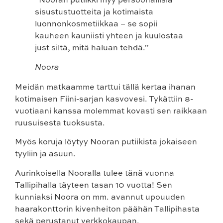
sisustustuotteita ja kotimaista
luonnonkosmetiikkaa – se sopii
kauheen kauniisti yhteen ja kuulostaa
just siltä, mitä haluan tehdä.”
Noora
Meidän matkaamme tarttui tällä kertaa ihanan
kotimaisen Fiini-sarjan kasvovesi. Tykättiin 8-
vuotiaani kanssa molemmat kovasti sen raikkaan
ruusuisesta tuoksusta.
Myös koruja löytyy Nooran putiikista jokaiseen
tyyliin ja asuun.
Aurinkoisella Nooralla tulee tänä vuonna
Tallipihalla täyteen tasan 10 vuotta! Sen
kunniaksi Noora on mm. avannut upouuden
haarakonttorin kivenheiton päähän Tallipihasta
sekä perustanut verkkokaupan.