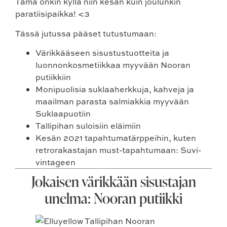
Tämä onkin kyllä niin kesän kuin joulunkin
paratiisipaikka! <3
Tässä jutussa pääset tutustumaan:
Värikkääseen sisustustuotteita ja
luonnonkosmetiikkaa myyvään
Nooran
putiikkiin
Monipuolisia suklaaherkkuja, kahveja ja
maailman parasta salmiakkia myyvään
Suklaapuotiin
Tallipihan suloisiin
eläimiin
Kesän 2021 tapahtumatärppeihin
, kuten
retrorakastajan must-tapahtumaan: Suvi-
vintageen
Jokaisen värikkään sisustajan
unelma: Nooran putiikki