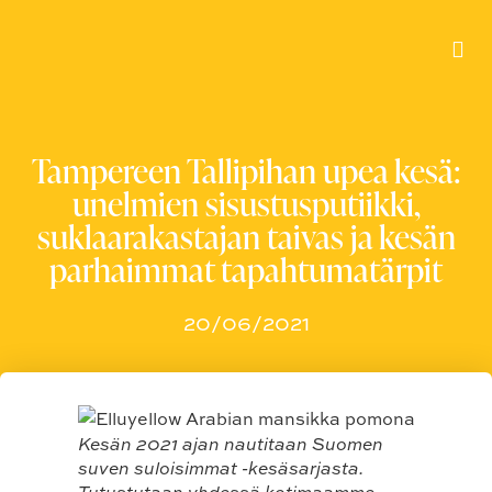
Tampereen Tallipihan upea kesä:
unelmien sisustusputiikki,
suklaarakastajan taivas ja kesän
parhaimmat tapahtumatärpit
20/06/2021
Kesän 2021 ajan nautitaan Suomen
suven suloisimmat -kesäsarjasta.