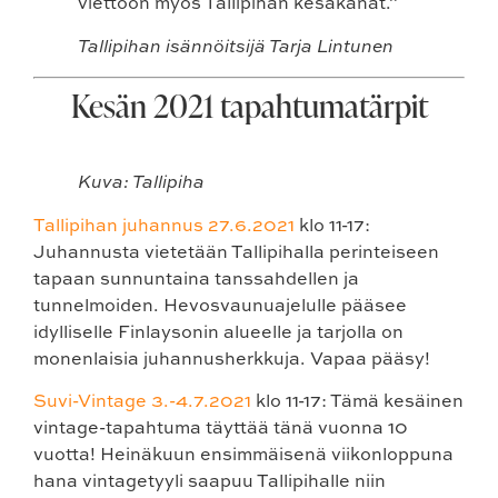
viettoon myös Tallipihan kesäkanat.”
Tallipihan isännöitsijä Tarja Lintunen
Kesän 2021 tapahtumatärpit
Kuva: Tallipiha
Tallipihan juhannus 27.6.2021
klo 11-17:
Juhannusta vietetään Tallipihalla perinteiseen
tapaan sunnuntaina tanssahdellen ja
tunnelmoiden. Hevosvaunuajelulle pääsee
idylliselle Finlaysonin alueelle ja tarjolla on
monenlaisia juhannusherkkuja. Vapaa pääsy!
Suvi-Vintage 3.-4.7.2021
klo 11-17
: Tämä kesäinen
vintage-tapahtuma täyttää tänä vuonna 10
vuotta! Heinäkuun ensimmäisenä viikonloppuna
hana vintagetyyli saapuu Tallipihalle niin