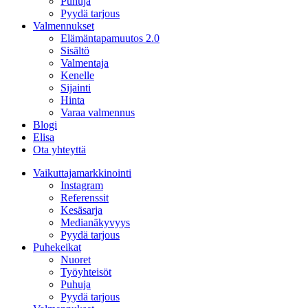
Puhuja
Pyydä tarjous
Valmennukset
Elämäntapamuutos 2.0
Sisältö
Valmentaja
Kenelle
Sijainti
Hinta
Varaa valmennus
Blogi
Elisa
Ota yhteyttä
Vaikuttajamarkkinointi
Instagram
Referenssit
Kesäsarja
Medianäkyvyys
Pyydä tarjous
Puhekeikat
Nuoret
Työyhteisöt
Puhuja
Pyydä tarjous