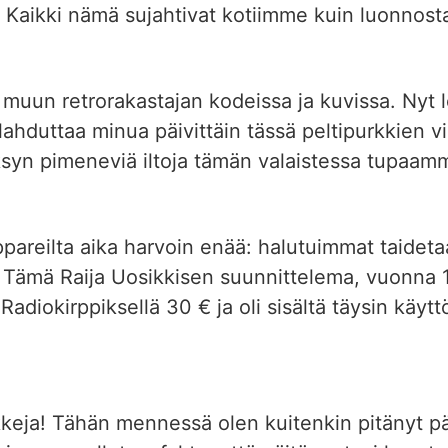
 Kaikki nämä sujahtivat kotiimme kuin luonnost
 muun retrorakastajan kodeissa ja kuvissa. Nyt 
 ilahduttaa minua päivittäin tässä peltipurkkien v
ksyn pimeneviä iltoja tämän valaistessa tupaa
irppareilta aika harvoin enää: halutuimmat taide
. Tämä Raija Uosikkisen suunnittelema, vuonna 
diokirppiksellä 30 € ja oli sisältä täysin käyt
kkeja! Tähän mennessä olen kuitenkin pitänyt p