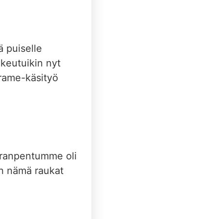
ä puiselle
keutuikin nyt
krame-käsityö
iranpentumme oli
ten nämä raukat