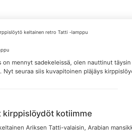
12/07/2020
on mennyt sadekeleissä, olen nauttinut täysin 
. Nyt seuraa siis kuvapitoinen pläjäys kirppislöy
 kirppislöydöt kotiimme
 keltainen Ariksen Tatti-valaisin, Arabian mansi