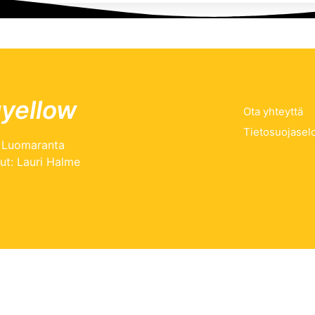
uyellow
Ota yhteyttä
Tietosuojasel
a Luomaranta
vut: Lauri Halme