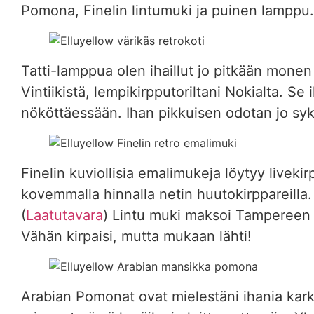
Pomona, Finelin lintumuki ja puinen lamppu.
Tatti-lamppua olen ihaillut jo pitkään monen
Vintiikistä, lempikirpputoriltani Nokialta. Se
nököttäessään. Ihan pikkuisen odotan jo sy
Finelin kuviollisia emalimukeja löytyy livek
kovemmalla hinnalla netin huutokirppareilla
(
Laatutavara
) Lintu muki maksoi Tampereen Ra
Vähän kirpaisi, mutta mukaan lähti!
Arabian Pomonat ovat mielestäni ihania kar