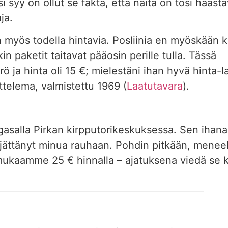
i syy on ollut se fakta, että näitä on tosi haas
ja.
len myös todella hintavia. Posliinia en myöskään
n paketit taitavat pääosin perille tulla. Tässä
 ja hinta oli 15 €; mielestäni ihan hyvä hinta-
telema, valmistettu 1969 (
Laatutavara
).
salla Pirkan kirpputorikeskuksessa. Sen ihana 
ei jättänyt minua rauhaan. Pohdin pitkään, menee
 mukaamme 25 € hinnalla – ajatuksena viedä se