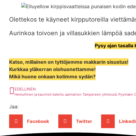
Olettekos te käyneet kirpputoreilla viettämäs
Aurinkoa toivoen ja villasukkien lämpöä sade
Pysy ajan tasalla 
Katso, millainen on tyttöjemme makkarin sisustus!
Kurkkaa yläkerran olohuonettamme!
Mikä huone onkaan kotimme sydän?
EDELLINEN
Herkullinen ja kauniisti katettu aamiainen Tampereen ytimessä: Pyymäen 
Jaa:
Facebook
Twitter
LinkedI