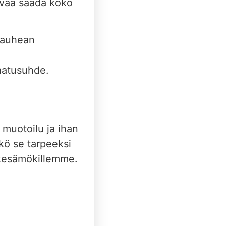
tavaa saada koko
 kauhean
laatusuhde.
muotoilu ja ihan
kö se tarpeeksi
 kesämökillemme.