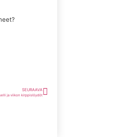
hneet?
SEURAAVA
li ja viikon kirppislöydöt