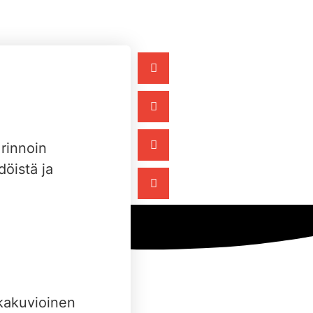
rinnoin
döistä ja
kkakuvioinen