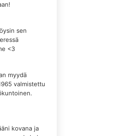
aan!
löysin sen
ieressä
mme <3
taan myydä
1965 valmistettu
tökuntoinen.
ääni kovana ja