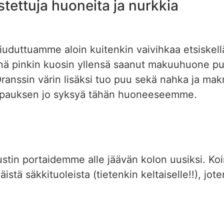
stettuja huoneita ja nurkkia
otiuduttuamme aloin kuitenkin vaivihkaa etsiskell
änä pinkin kuosin yllensä saanut makuuhuone pu
anssin värin lisäksi tuo puu sekä nahka ja ma
 ripauksen jo syksyä tähän huoneeseemme.
stin portaidemme alle jäävän kolon uusiksi. Ko
istä säkkituoleista (tietenkin keltaiselle!!), jo