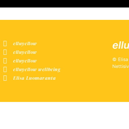
ell
elluyellow
elluyellow
© Elis
elluyellow
Nettisi
elluyellow wellbeing
Elisa Luomaranta