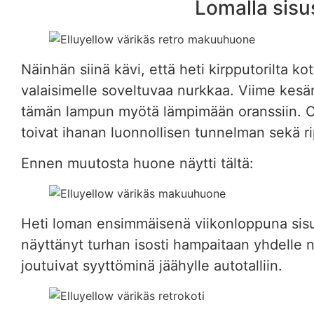
Lomalla sisu
Näinhän siinä kävi, että heti kirpputorilta k
valaisimelle soveltuvaa nurkkaa. Viime kes
tämän lampun myötä lämpimään oranssiin. Or
toivat ihanan luonnollisen tunnelman sekä
Ennen muutosta huone näytti tältä:
Heti loman ensimmäisenä viikonloppuna sisu
näyttänyt turhan isosti hampaitaan yhdelle nä
joutuivat syyttöminä jäähylle autotalliin.