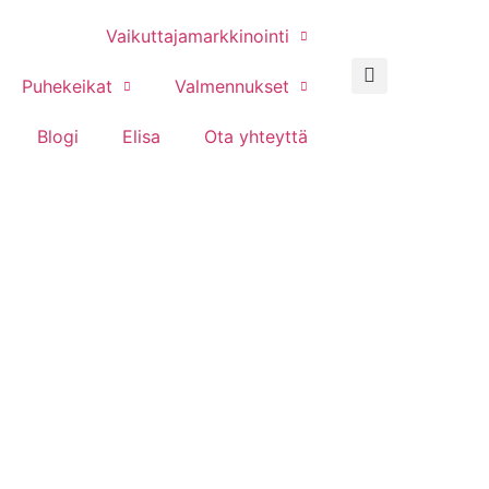
Vaikuttajamarkkinointi
Puhekeikat
Valmennukset
Blogi
Elisa
Ota yhteyttä
pislöytöjä ja l
sustusintoja