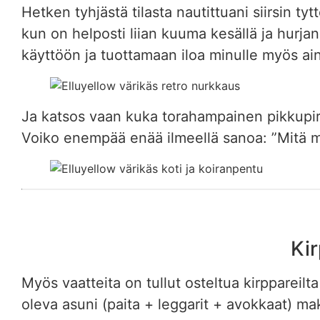
Hetken tyhjästä tilasta nautittuani siirsin t
kun on helposti liian kuuma kesällä ja hurj
käyttöön ja tuottamaan iloa minulle myös ai
Ja katsos vaan kuka torahampainen pikkupir
Voiko enempää enää ilmeellä sanoa: ”Mitä 
Kir
Myös vaatteita on tullut osteltua kirppareilta 
oleva asuni (paita + leggarit + avokkaat) ma