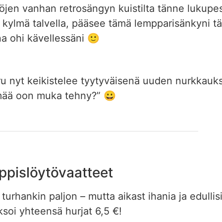
yttöjen vanhan retrosängyn kuistilta tänne lukup
an kylmä talvella, pääsee tämä lempparisänkyni 
na ohi kävellessäni 🙂
u nyt keikistelee tyytyväisenä uuden nurkkauks
mää oon muka tehny?” 😀
ppislöytövaatteet
turhankin paljon – mutta aikast ihania ja edullisia
ksoi yhteensä hurjat 6,5 €!