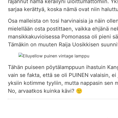
rajannut nämä keräilyni uloittumattomiin. Yks
sarjaa kerättyä, koska nämä ovat niin haluttu
Osa malleista on tosi harvinaisia ja näin ol
mielellään osta postittaen, vaikka ehjänä neki
mansikkakuvioisessa Pomonassa oli pieni särö
Tämäkin on muuten Raija Uosikkisen suunnit
Tähän puiseen pöytälamppuun ihastuin Kanga
vain se fakta, että se oli PUINEN valaisin, 
yksiin kotimme tyyliin, mutta nappasin sen
No, arvaatkos kuinka kävi? 🙂