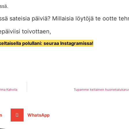
sä sateisia päiviä? Millaisia löytöjä te ootte te
päiviisi toivottaen,
keltaisella polullani: seuraa Instagramissa!
Oma Kahvila
Tupamme keltainen huonekalukarusel
n
WhatsApp