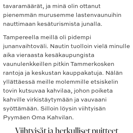
tavaramäärät, ja minä olin ottanut
pienemmän murusemme lastenvaunuihin
nauttimaan kesäturismista junalla.
Tampereella meillä oli pidempi
junanvaihtoväli. Nautin tuolloin vielä minulle
aika vieraasta kesäkaupungista
vaunulenkkeillen pitkin Tammerkosken
rantoja ja keskustan kauppakatuja. Nälän
yllättäessä meille molemmille etsiskelin
tovin kutsuvaa kahvilaa, johon poiketa
kahville virkistäytymään ja vauvaani
syöttämään. Silloin löysin viihtyisän
Pyymäen Oma Kahvilan.
Viihtyisät ja herkulliset puitteet