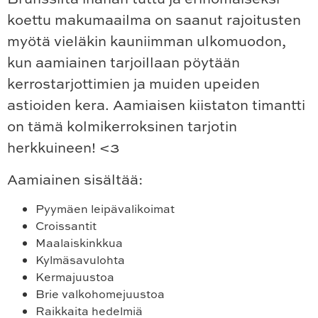
koettu makumaailma on saanut rajoitusten
myötä vieläkin kauniimman ulkomuodon,
kun aamiainen tarjoillaan pöytään
kerrostarjottimien ja muiden upeiden
astioiden kera. Aamiaisen kiistaton timantti
on tämä kolmikerroksinen tarjotin
herkkuineen! <3
Aamiainen sisältää:
Pyymäen leipävalikoimat
Croissantit
Maalaiskinkkua
Kylmäsavulohta
Kermajuustoa
Brie valkohomejuustoa
Raikkaita hedelmiä