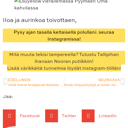
Iloa ja aurinkoa toivottaen,
Pysy ajan tasalla keltaisella polullani: seuraa
Instagramissa!
Mitä muuta tekisi tampereella? Tutustu Tallipihan
ihanaan Nooran putiikkiin!
Lisää värikkäitä tunnelmia löydät instagram-tililläni
EDELLINEN
SEURAAVA
Vietä ihanat kesäpäivät Nokialla – lapsiperheiden unelmakohteessa!
Kesän kirppislöytöjä ja loman sisustusintoja
Jaa:
Facebook
Twitter
LinkedIn