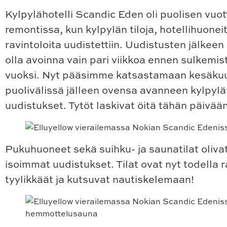
Kylpylähotelli Scandic Eden oli puolisen vuot
remontissa, kun kylpylän tiloja, hotellihuoneit
ravintoloita uudistettiin. Uudistusten jälkeen
olla avoinna vain pari viikkoa ennen sulkemi
vuoksi. Nyt pääsimme katsastamaan kesäku
puolivälissä jälleen ovensa avanneen kylpyl
uudistukset. Tytöt laskivat öitä tähän päivään
Pukuhuoneet sekä suihku- ja saunatilat oliva
isoimmat uudistukset. Tilat ovat nyt todella r
tyylikkäät ja kutsuvat nautiskelemaan!