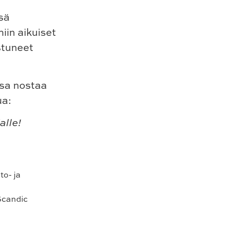
sä
iin aikuiset
astuneet
sa nostaa
ua:
alle!
to- ja
Scandic