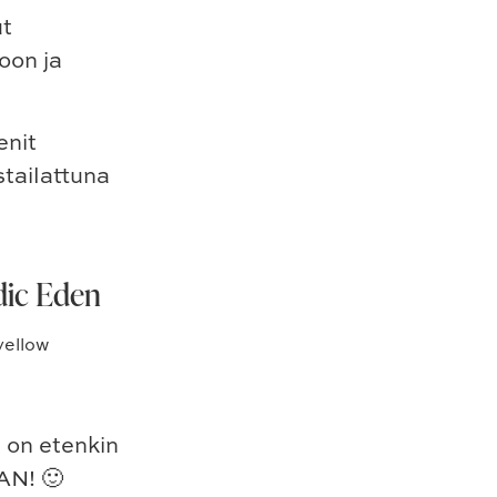
ut
oon ja
enit
stailattuna
dic Eden
a on etenkin
AN! 🙂