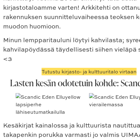
kirjastotaloamme varten! Arkkitehti on ottan
rakennuksen suunnitteluvaiheessa teoksen k
muodon huomioon.
Minun lempparitauluni löytyi kahvilasta; syre
kahvilapöydässä täydellisesti siihen vieläpä 
<3
Tutustu kirjasto- ja kulttuuritalo virtaan
Lasten kesän odotetuin kohde: Scan
Kesäkirjat kainalossa ja kulttuurista nautittu
takapenkin porukka varmasti jo valmis UIMA