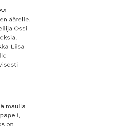
ssa
en äärelle.
ilija Ossi
oksia.
kka-Liisa
llo-
yisesti
llä maulla
papeli,
os on