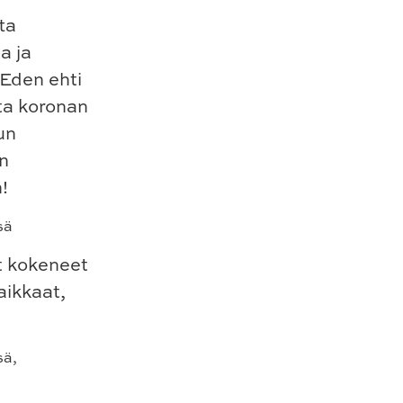
ta
a ja
 Eden ehti
sta koronan
un
än
!
t kokeneet
aikkaat,