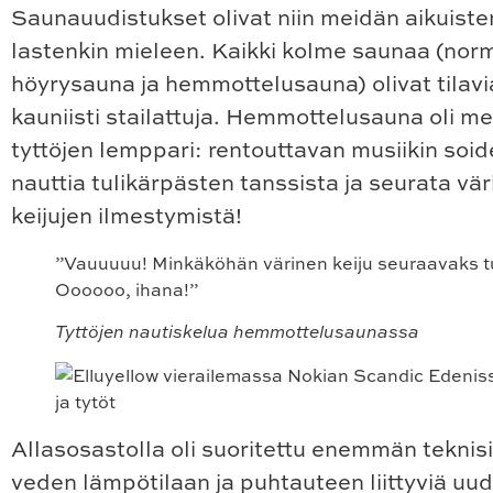
Saunauudistukset olivat niin meidän aikuiste
lastenkin mieleen. Kaikki kolme saunaa (nor
höyrysauna ja hemmottelusauna) olivat tilavi
kauniisti stailattuja. Hemmottelusauna oli m
tyttöjen lemppari: rentouttavan musiikin soid
nauttia tulikärpästen tanssista ja seurata vä
keijujen ilmestymistä!
”Vauuuuu! Minkäköhän värinen keiju seuraavaks t
Oooooo, ihana!”
Tyttöjen nautiskelua hemmottelusaunassa
Allasosastolla oli suoritettu enemmän teknis
veden lämpötilaan ja puhtauteen liittyviä uud