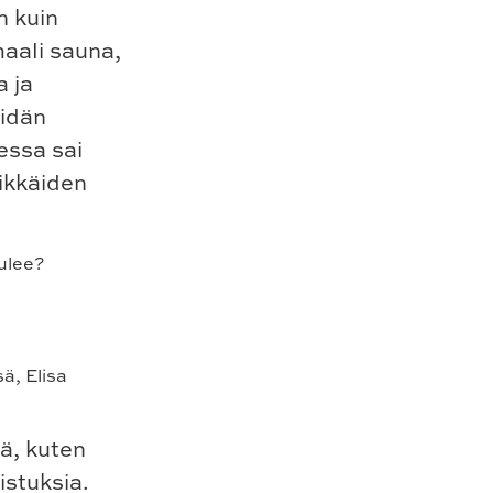
n kuin
maali sauna,
a ja
eidän
essa sai
rikkäiden
ulee?
iä, kuten
istuksia.