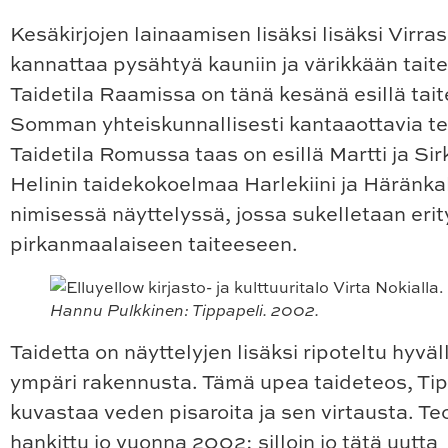
Kesäkirjojen lainaamisen lisäksi lisäksi Virra
kannattaa pysähtyä kauniin ja värikkään taite
Taidetila Raamissa on tänä kesänä esillä taite
Somman yhteiskunnallisesti kantaaottavia te
Taidetila Romussa taas on esillä Martti ja Sir
Helinin taidekokoelmaa Harlekiini ja Häränka
nimisessä näyttelyssä, jossa sukelletaan erit
pirkanmaalaiseen taiteeseen.
Hannu Pulkkinen: Tippapeli. 2002.
Taidetta on näyttelyjen lisäksi ripoteltu hyvä
ympäri rakennusta. Tämä upea taideteos, Tip
kuvastaa veden pisaroita ja sen virtausta. Te
hankittu jo vuonna 2002: silloin jo tätä uutta