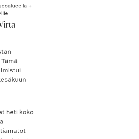
seoalueella
+
ille
Virta
stan
. Tämä
lmistui
 kesäkuun
at heti koko
ja
ttiamatot