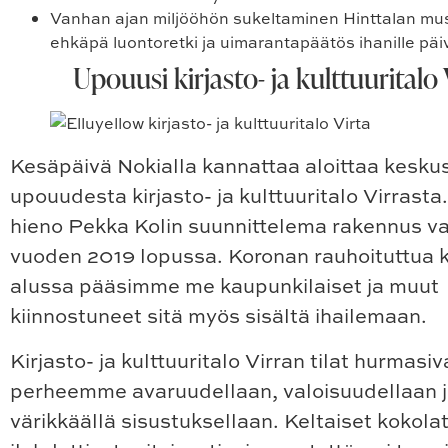
Vanhan ajan miljööhön sukeltaminen
Hinttalan mu
ehkäpä luontoretki ja uimarantapäätös ihanille päiv
Upouusi kirjasto- ja kulttuuritalo 
Kesäpäivä Nokialla kannattaa aloittaa kesku
upouudesta kirjasto- ja kulttuuritalo Virrasta
hieno Pekka Kolin suunnittelema rakennus va
vuoden 2019 lopussa. Koronan rauhoituttua
alussa pääsimme me kaupunkilaiset ja muut
kiinnostuneet sitä myös sisältä ihailemaan.
Kirjasto- ja kulttuuritalo Virran tilat hurmasiv
perheemme avaruudellaan, valoisuudellaan 
värikkäällä sisustuksellaan. Keltaiset kokola