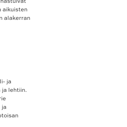
 ihastuivat
n aikuisten
n alakerran
i- ja
ja lehtiin.
rie
 ja
otoisan