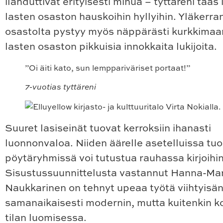
ilahduttivat erityisesti minua – tyttäreni taas
lasten osaston hauskoihin hyllyihin. Yläkerra
osastolta pystyy myös näppärästi kurkkimaa
lasten osaston pikkuisia innokkaita lukijoita.
”Oi äiti kato, sun lemppariväriset portaat!”
7-vuotias tyttäreni
Suuret lasiseinät tuovat kerroksiin ihanasti
luonnonvaloa. Niiden äärelle asetelluissa tuol
pöytäryhmissä voi tutustua rauhassa kirjoihin 
Sisustussuunnittelusta vastannut Hanna-Ma
Naukkarinen on tehnyt upeaa työtä viihtyisän
samanaikaisesti modernin, mutta kuitenkin k
tilan luomisessa.