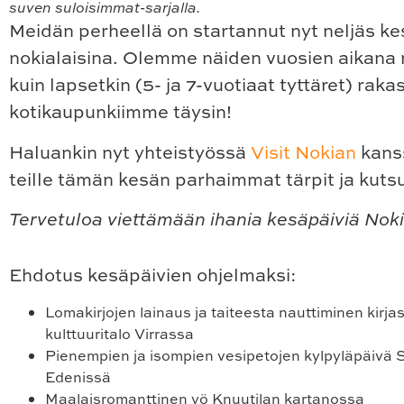
suven suloisimmat-sarjalla.
Meidän perheellä on startannut nyt neljäs ke
nokialaisina. Olemme näiden vuosien aikana n
kuin lapsetkin (5- ja 7-vuotiaat tyttäret) rak
kotikaupunkiimme täysin!
Haluankin nyt yhteistyössä
Visit Nokian
kans
teille tämän kesän parhaimmat tärpit ja kuts
Tervetuloa viettämään ihania kesäpäiviä Noki
Ehdotus kesäpäivien ohjelmaksi:
Lomakirjojen lainaus ja taiteesta nauttiminen
kirjas
kulttuuritalo Virrassa
Pienempien ja isompien vesipetojen kylpyläpäivä
Edenissä
Maalaisromanttinen yö
Knuutilan kartanossa