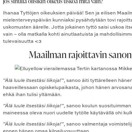
jos sinulla olisikin oikeus uskoa mitä vain?
Ihanaa Tyttöjen oikeuksien päivää! Sen ja eilisen Maai
mielenterveyspäivän kunniaksi pysähdytään tovi rajoitt
uskomusten äärelle. Jotta jokainen tyttö saisi uskoa it
vain – olla matkalla kohti ainutlaatuista ja mahdollisi
tulevaisuutta <3
Maailman rajoittavin sanon
”Älä luule itsestäsi liikoja!”
, sanoo äiti tyttärelleen häne
haaveillessaan opiskelupaikasta, johon hänen arvosan
ehkä ihan tulisi yltämään.
”Älä luule itsestäsi liikoja!”
, sanoo koulun suosituimman
maineessa oleva nuori uudelle tytölle käytävällä ohi kul
”Älä luule itsestäsi liikoja!”
, sanoo valmentaja voimisteli
ennen hänen omaa kilpailuosuuttaan.