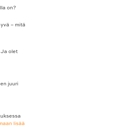
lla on?
hyvä – mitä
 Ja olet
nen juuri
atuksessa
maan lisää