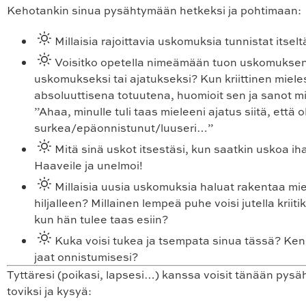
Kehotankin sinua pysähtymään hetkeksi ja pohtimaan:
Millaisia rajoittavia uskomuksia tunnistat itselt
Voisitko opetella nimeämään tuon uskomukse
uskomukseksi tai ajatukseksi? Kun kriittinen miele
absoluuttisena totuutena, huomioit sen ja sanot mi
”Ahaa, minulle tuli taas mieleeni ajatus siitä, että o
surkea/epäonnistunut/luuseri…”
Mitä sinä uskot itsestäsi, kun saatkin uskoa ih
Haaveile ja unelmoi!
Millaisia uusia uskomuksia haluat rakentaa mie
hiljalleen? Millainen lempeä puhe voisi jutella kriit
kun hän tulee taas esiin?
Kuka voisi tukea ja tsempata sinua tässä? Ke
jaat onnistumisesi?
Tyttäresi (poikasi, lapsesi…) kanssa voisit tänään pys
toviksi ja kysy
ä: