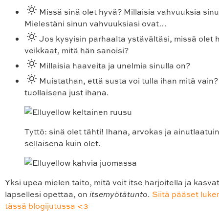
Missä sinä olet hyvä? Millaisia vahvuuksia sinu
Mielestäni sinun vahvuuksiasi ovat…
Jos kysyisin parhaalta ystävältäsi, missä olet 
veikkaat, mitä hän sanoisi?
Millaisia haaveita ja unelmia sinulla on?
Muistathan, että susta voi tulla ihan mitä vain?
tuollaisena just ihana.
Tyttö: sinä olet tähti! Ihana, arvokas ja ainutlaatui
sellaisena kuin olet.
Yksi upea mielen taito, mitä voit itse harjoitella ja kasv
lapsellesi opettaa, on
itsemyötätunto
.
Siitä pääset luke
tässä blogijutussa <3