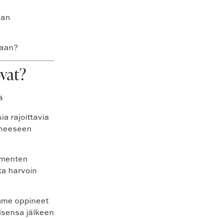
man
nkaan?
ovat?
ia rajoittavia
uheeseen
mmenten
ita harvoin
emme oppineet
isensa jälkeen