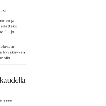
ksi.
äminen ja
Tiedättekö
na!” – ja
stelevaan
ua hyväksyvän
nnolla.
kaudella