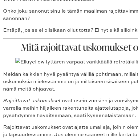
Onko joku sanonut sinulle tämän maailman rajoittavim
sanonnan?
Entäpä, jos se ei olisikaan ollut totta? Ei nyt eikä silloi
Mitä rajoittavat uskomukset 
Meidän kaikkien hyvä pysähtyä välillä pohtimaan, millais
uskomuksia mielessämme on ja millaiseen sisäiseen p
nämä meitä ohjaavat.
Rajoittavat uskomukset
ovat usein vuosien ja vuosiky
varrella meihin hiljalleen rakentuneita ajattelutapoja, jo
pysähdymme havaitsemaan, saati kyseenalaistamaan.
Rajoittavat uskomukset ovat ajattelumalleja, joihin ol
jo lapsuudessamme. Jos olemme saaneet niille kerta to