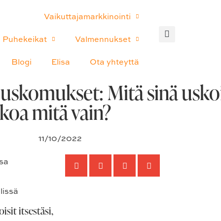
Vaikuttajamarkkinointi
Puhekeikat
Valmennukset
Blogi
Elisa
Ota yhteyttä
 uskomukset: Mitä sinä uskois
skoa mitä vain?
11/10/2022
isit itsestäsi,