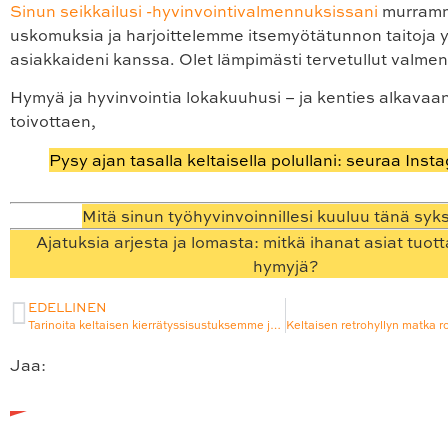
Sinun seikkailusi -hyvinvointivalmennuksissani
murramme
uskomuksia ja harjoittelemme itsemyötätunnon taitoja
asiakkaideni kanssa. Olet lämpimästi tervetullut valmen
Hymyä ja hyvinvointia lokakuuhusi – ja kenties alkavaa
toivottaen,
Pysy ajan tasalla keltaisella polullani: seuraa Inst
Mitä sinun työhyvinvoinnillesi kuuluu tänä sy
Ajatuksia arjesta ja lomasta: mitkä ihanat asiat tuott
hymyjä?
EDELLINEN
Tarinoita keltaisen kierrätyssisustuksemme ja värikkäiden kirppislöytöjemme takaa -sarja alkaa: keltaisen keinutuolin tarina
Jaa:
Facebook
Twitter
LinkedIn