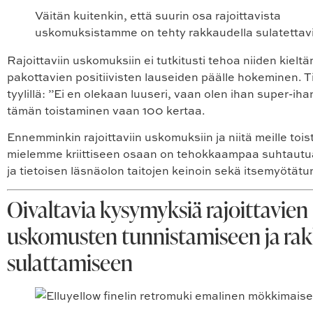
Väitän kuitenkin, että suurin osa rajoittavista
uskomuksistamme on tehty rakkaudella sulatettavi
Rajoittaviin uskomuksiin ei tutkitusti tehoa niiden kielt
pakottavien positiivisten lauseiden päälle hokeminen. 
tyylillä: ”Ei en olekaan luuseri, vaan olen ihan super-iha
tämän toistaminen vaan 100 kertaa.
Ennemminkin rajoittaviin uskomuksiin ja niitä meille toi
mielemme kriittiseen osaan on tehokkaampaa suhtaut
ja tietoisen läsnäolon taitojen keinoin sekä itsemyötätu
Oivaltavia kysymyksiä rajoittavien
uskomusten tunnistamiseen ja rak
sulattamiseen