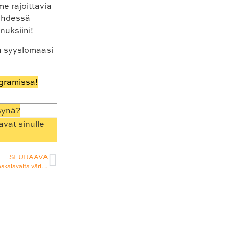
 rajoittavia
 yhdessä
nuksiini!
n syyslomaasi
agramissa!
ksynä?
avat sinulle
SEURAAVA
Keltaisen retrohyllyn matka roskalavalta värikkääseen kotiimme