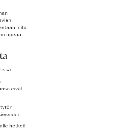
lman
avien
sestään mitä
mman upeaa
ta
n
ansa eivät
 tytön
kiessaan.
jalle hetkeä