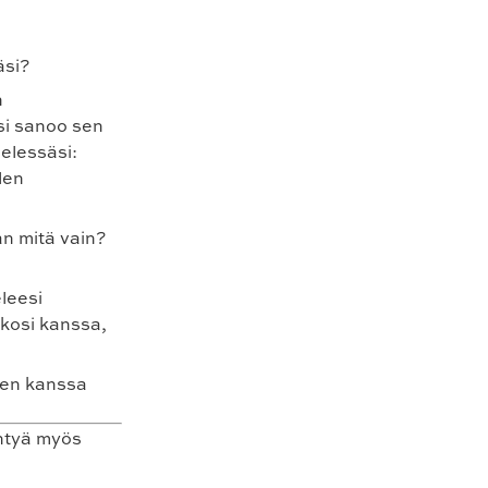
äsi?
n
si sanoo sen
elessäsi:
len
an mitä vain?
leesi
ikkosi kanssa,
nen kanssa
ähtyä myös