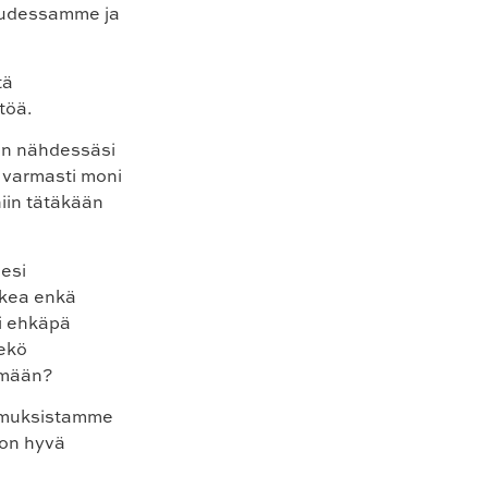
ruudessamme ja
tä
töä.
en nähdessäsi
e varmasti moni
niin tätäkään
sesi
tkea enkä
ai ehkäpä
ekö
kemään?
komuksistamme
a on hyvä