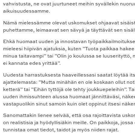
vahvistusta, ne ovat juurtuneet meihin syvällekin nuo
aikuisuudessamme.
Nämä mielessämme olevat uskomukset ohjaavat sisäis
puhettamme, leimaavat sen sävyä ja täyttävät sen sisäl
Ehkä huomaat uuden ja innostavan työpaikkailmoituks
mieleesi hiipivän ajatuksia, kuten ”Tuota paikkaa hake
minua taitavampi” tai ”Olin jo koulussa se luuserityttö, 
ei kannata edes yrittää”.
Uudesta harrastuksesta haaveillessasi saatat löytää it
ajattelemasta: ”Mutta minähän en ole koskaan ollut no
ketterä” tai ”Eihän tyttöjä ole tehty joukkuepeleihin”. T
uuden ihmissuhteen alussa huomaat jännittäväsi, näke
vastapuolikin sinut samoin kuin olet oppinut itsesi nä
Sanomattakin lienee selvää, että osa rajoittavista us
on realistisia ja hyödyllisiäkin meille. On paikkoja, joss
tunnistaa omat tiedot, taidot ja myös niiden rajat.