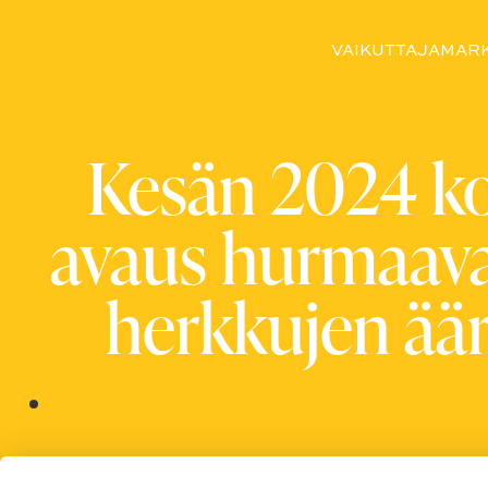
VAIKUTTAJAMARK
Kesän 2024 k
avaus hurmaavan
herkkujen ääre