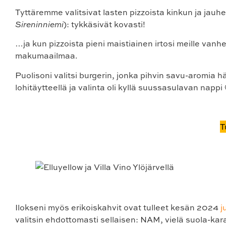
Tyttäremme valitsivat lasten pizzoista kinkun ja jauhe
Sireninniemi
): tykkäsivät kovasti!
…ja kun pizzoista pieni maistiainen irtosi meille vanhem
makumaailmaa.
Puolisoni valitsi burgerin, jonka pihvin savu-aromia h
lohitäytteellä ja valinta oli kyllä suussasulavan nappi 
T
Ilokseni myös erikoiskahvit ovat tulleet kesän 2024
j
valitsin ehdottomasti sellaisen: NAM, vielä suola-karam