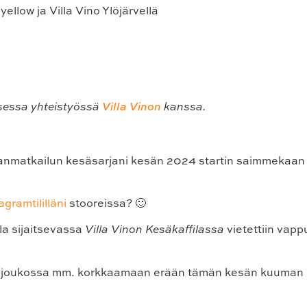
isessa yhteistyössä
Villa Vinon
kanssa.
nmatkailun kesäsarjani kesän 2024 startin saimmekaan täl
gramtililläni
stooreissa? 🙂
la sijaitsevassa
Villa Vinon Kesäkaffilassa
vietettiin vap
 joukossa mm. korkkaamaan erään tämän kesän kuuman 