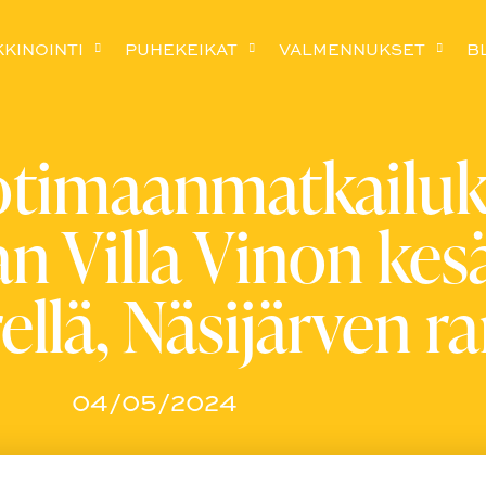
KINOINTI
PUHEKEIKAT
VALMENNUKSET
B
otimaanmatkailu
 Villa Vinon kesä
llä, Näsijärven ra
04/05/2024