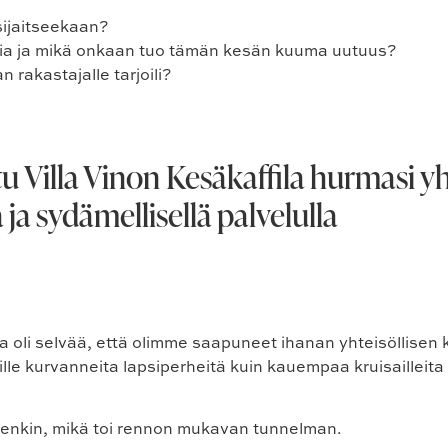
 sijaitseekaan?
ttia ja mikä onkaan tuo tämän kesän kuuma uutuus?
 rakastajalle tarjoili?
Villa Vinon Kesäkaffila hurmasi yht
ja sydämellisellä palvelulla
ua oli selvää, että olimme saapuneet ihanan yhteisöllisen 
ille kurvanneita lapsiperheitä kuin kauempaa kruisailleita p
seenkin, mikä toi rennon mukavan tunnelman.