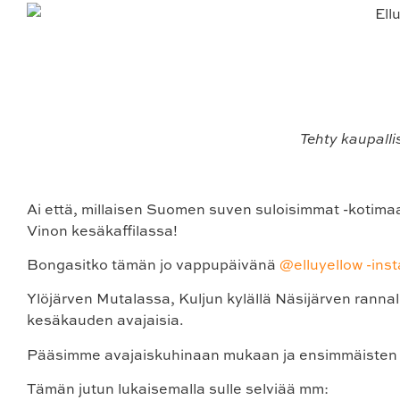
Tehty kaupall
Ai että, millaisen Suomen suven suloisimmat -kotimaa
Vinon kesäkaffilassa!
Bongasitko tämän jo vappupäivänä
@elluyellow -insta
Ylöjärven Mutalassa, Kuljun kylällä Näsijärven rannal
kesäkauden avajaisia.
Pääsimme avajaiskuhinaan mukaan ja ensimmäisten
Tämän jutun lukaisemalla sulle selviää mm: