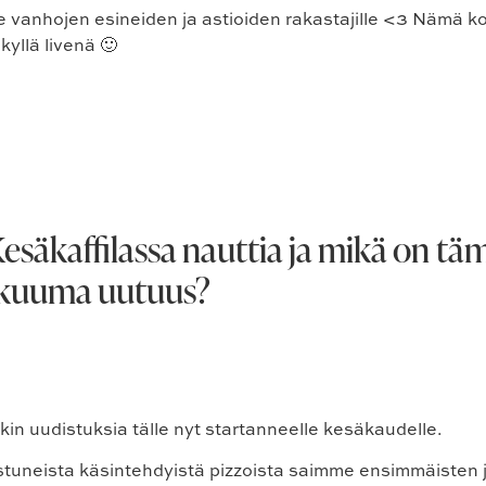
eille vanhojen esineiden ja astioiden rakastajille <3 Nämä 
kyllä livenä 🙂
Kesäkaffilassa nauttia ja mikä on t
kuuma uutuus?
in uudistuksia tälle nyt startanneelle kesäkaudelle.
stuneista käsintehdyistä pizzoista saimme ensimmäisten 