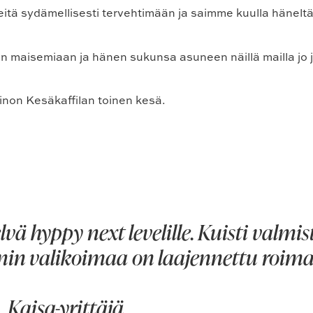
tä sydämellisesti tervehtimään ja saimme kuulla häneltä 
n maisemiaan ja hänen sukunsa asuneen näillä mailla jo 
inon Kesäkaffilan toinen kesä.
vä hyppy next levelille. Kuisti valmis
inin valikoimaa on laajennettu roimas
Kaisa-yrittäjä