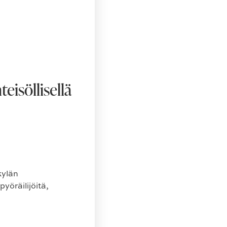
eisöllisellä
kylän
yöräilijöitä,