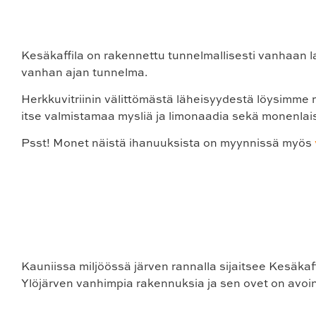
Kesäkaffila on rakennettu tunnelmallisesti vanhaan l
vanhan ajan tunnelma.
Herkkuvitriinin välittömästä läheisyydestä löysimme
itse valmistamaa mysliä ja limonaadia sekä monenlais
Psst! Monet näistä ihanuuksista on myynnissä myös
Kauniissa miljöössä järven rannalla sijaitsee Kesäkaff
Ylöjärven vanhimpia rakennuksia ja sen ovet on avoinn