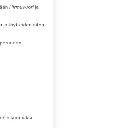
ltään
Hirmuvuori
ja
a ja täytteiden aitoa
niperunaan
elin kunniaksi