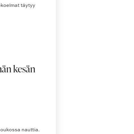
kokoelmat täytyy
ämän kesän
joukossa nauttia.