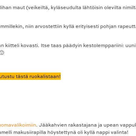
lihan maut (veikeiltä, kyläseudulta lähtöisin olevilta nimi
millekin, niin arvostettiin kyllä erityisesti pohjan rapeutt
än kiitteli kovasti. Itse taas päädyin kestolemppariini: uu
🙂
utustu tästä ruokalistaan!
uomavalikoimiin
. Jääkahvien rakastajana ja upean vappuk
elli makusiirapilla höystettynä oli kyllä nappi valinta!