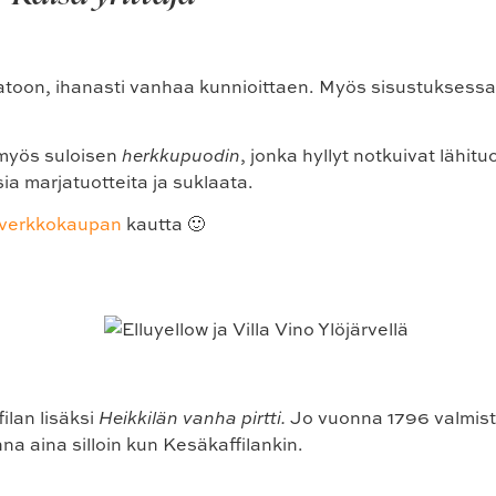
atoon, ihanasti vanhaa kunnioittaen. Myös sisustuksessa 
 myös suloisen
herkkupuodin
, jonka hyllyt notkuivat lähitu
ia marjatuotteita ja suklaata.
verkkokaupan
kautta 🙂
ilan lisäksi
Heikkilän vanha pirtti.
Jo vuonna 1796 valmistu
a aina silloin kun Kesäkaffilankin.