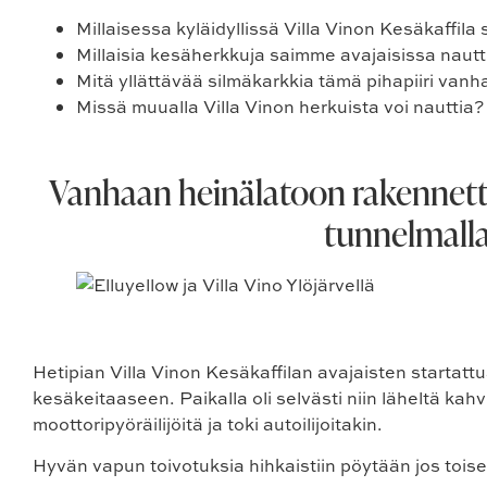
Millaisessa kyläidyllissä Villa Vinon Kesäkaffila
Millaisia kesäherkkuja saimme avajaisissa nau
Mitä yllättävää silmäkarkkia tämä pihapiiri vanhan
Missä muualla Villa Vinon herkuista voi nauttia?
Vanhaan heinälatoon rakennettu 
tunnelmalla 
Hetipian Villa Vinon Kesäkaffilan avajaisten startatt
kesäkeitaaseen. Paikalla oli selvästi niin läheltä kahv
moottoripyöräilijöitä ja toki autoilijoitakin.
Hyvän vapun toivotuksia hihkaistiin pöytään jos toi