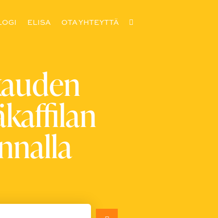
LOGI
ELISA
OTA YHTEYTTÄ
kauden
kaffilan
nnalla