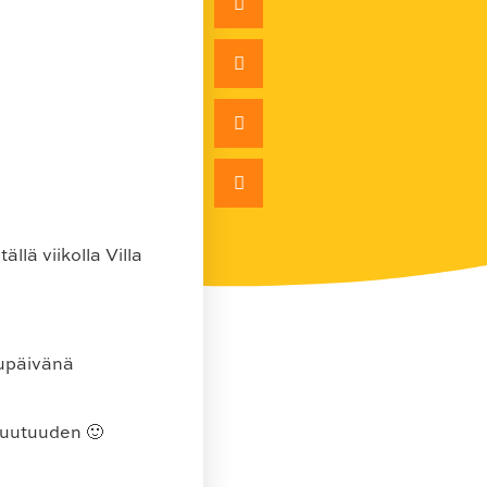
lä viikolla Villa
pupäivänä
uutuuden 🙂