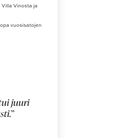
Villa Vinosta ja
jopa vuosisatojen
tui juuri
ti.”