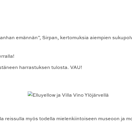
 ”vanhan emännän”, Sirpan, kertomuksia aiempien sukupolv
rralla!
estäneen harrastuksen tulosta. VAU!
a reissulla myös todella mielenkiintoiseen museoon ja m