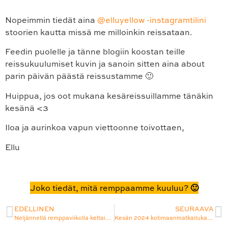
Nopeimmin tiedät aina
@elluyellow -instagramtilini
stoorien kautta missä me milloinkin reissataan.
Feedin puolelle ja tänne blogiin koostan teille
reissukuulumiset kuvin ja sanoin sitten aina about
parin päivän päästä reissustamme 🙂
Huippua, jos oot mukana kesäreissuillamme tänäkin
kesänä <3
Iloa ja aurinkoa vapun viettoonne toivottaen,
Ellu
Joko tiedät, mitä remppaamme kuuluu? 🙂
EDELLINEN
SEURAAVA
Neljännellä remppaviikolla keltaisuus hiipi jo kylppäriimme ja kodinhoitohuoneen 50-luvun tyyliset kalusteet valmistuivat vauhdilla
Kesän 2024 kotimaanmatkailukauden avaus hurmaavan Villa Vinon kesäkaffilan herkkujen äärellä, Näsijärven rannalla