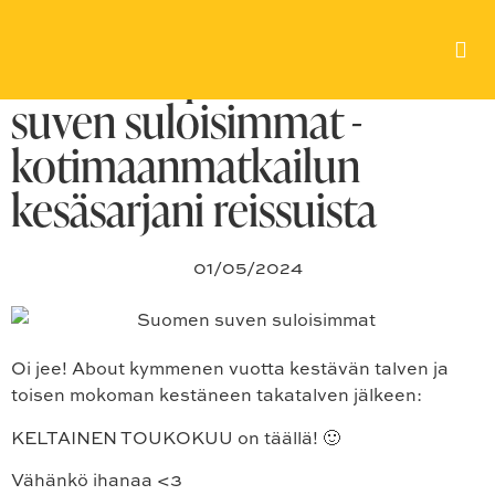
Minne suuntaat kesällä
2024? Inspiroidu Suomen
suven suloisimmat -
kotimaanmatkailun
kesäsarjani reissuista
01/05/2024
Oi jee! About kymmenen vuotta kestävän talven ja
toisen mokoman kestäneen takatalven jälkeen:
KELTAINEN TOUKOKUU on täällä! 🙂
Vähänkö ihanaa <3