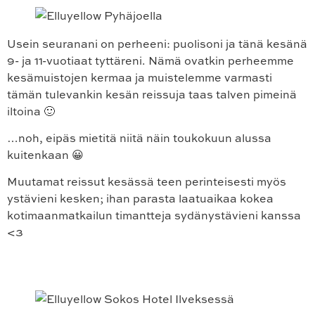
Usein seuranani on perheeni: puolisoni ja tänä kesänä
9- ja 11-vuotiaat tyttäreni. Nämä ovatkin perheemme
kesämuistojen kermaa ja muistelemme varmasti
tämän tulevankin kesän reissuja taas talven pimeinä
iltoina 🙂
…noh, eipäs mietitä niitä näin toukokuun alussa
kuitenkaan 😀
Muutamat reissut kesässä teen perinteisesti myös
ystävieni kesken; ihan parasta laatuaikaa kokea
kotimaanmatkailun timantteja sydänystävieni kanssa
<3