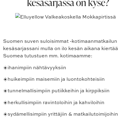
kesäsarjassa on kyse?
Suomen suven suloisimmat -kotimaanmatkailun
kesäsarjassani mulla on ilo kesän aikana kiertää
Suomea tutustuen mm. kotimaamme:
☀️ihanimpiin nähtävyyksiin
☀️huikeimpiin maisemiin ja luontokohteisiin
☀️tunnelmallisimpiin putiikkeihin ja kirppiksiin
☀️herkullisimpiin ravintoloihin ja kahviloihin
☀️sydämellisimpiin yrittäjiin & matkailutoimijoihin