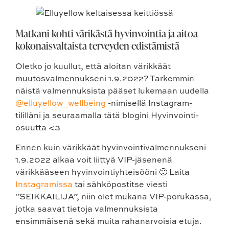
Matkani kohti värikästä hyvinvointia ja aitoa
kokonaisvaltaista terveyden edistämistä
Oletko jo kuullut, että aloitan värikkäät
muutosvalmennukseni 1.9.2022? Tarkemmin
näistä valmennuksista pääset lukemaan uudella
@elluyellow_wellbeing
-nimisellä Instagram-
tililläni ja seuraamalla tätä blogini Hyvinvointi-
osuutta <3
Ennen kuin värikkäät hyvinvointivalmennukseni
1.9.2022 alkaa voit liittyä VIP-jäsenenä
värikkääseen hyvinvointiyhteisööni 🙂 Laita
Instagramissa
tai sähköpostitse viesti
”SEIKKAILIJA”, niin olet mukana VIP-porukassa,
jotka saavat tietoja valmennuksista
ensimmäisenä sekä muita rahanarvoisia etuja.