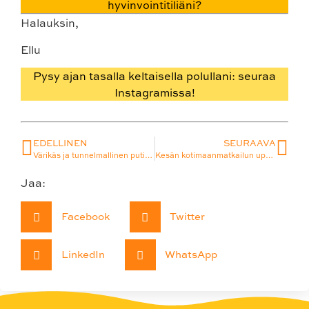
hyvinvointitiliäni?
Halauksin,
Ellu
Pysy ajan tasalla keltaisella polullani: seuraa
Instagramissa!
EDELLINEN
SEURAAVA
Värikäs ja tunnelmallinen putiikki täynnä laadukasta luonnonkosmetiikkaa ja ekopesuaineita: Ekokauppa Oranssi Orava
Kesän kotimaanmatkailun upea päätös ja syksyn hulppea aloitus aikuisten kesken: Tampereen legendaarinen Original Sokos Hotel Ilves
Jaa:
Facebook
Twitter
LinkedIn
WhatsApp