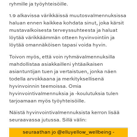
ryhmille ja työyhteisöille.
1.9 alkavissa värikkäissä muutosvalmennuksissa
haluan ennen kaikkea kohdata sinut, joka kärsit
mustavalkoisesta terveyssuhteesta ja haluat
löytää värikkäämmän otteen hyvinvointiin ja
löytää omannäköisen tapasi voida hyvin.
Toivon myös, että voin ryhmävalmennuksilla
mahdollistaa asiakkailleni yhtäaikaisen
asiantuntijan tuen ja vertaistuen, jonka näen
todella arvokkaana ja merkityksellisenä
hyvinvoinnin teemoissa. Omia
hyvinvointivalmennuksia ja -koulutuksia tulen
tarjoamaan myös työyhteisöille.
Näistä hyvinvointivalmennuksista kerron lisää
seuraavassa jutussa. Sillä välin:
seuraathan jo @elluyellow_wellbeing -