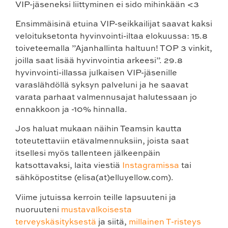
VIP-jäseneksi liittyminen ei sido mihinkään <3
Ensimmäisinä etuina VIP-seikkailijat saavat
kaksi
veloituksetonta hyvinvointi-iltaa
elokuussa: 15.8
toiveteemalla ”Ajanhallinta haltuun! TOP 3 vinkit,
joilla saat lisää hyvinvointia arkeesi”. 29.8
hyvinvointi-illassa julkaisen VIP-jäsenille
varaslähdöllä syksyn palveluni ja he saavat
varata parhaat valmennusajat halutessaan jo
ennakkoon ja -10% hinnalla.
Jos haluat mukaan näihin Teamsin kautta
toteutettaviin etävalmennuksiin, joista saat
itsellesi myös tallenteen jälkeenpäin
katsottavaksi, laita viestiä
Instagramissa
tai
sähköpostitse (elisa(at)elluyellow.com).
Viime jutuissa kerroin teille lapsuuteni ja
nuoruuteni
mustavalkoisesta
terveyskäsityksestä
ja siitä,
millainen T-risteys