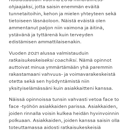
ohjaajaksi
, jotta saisin enemmän eväitä
tunnetaitoihin, kehon ja mielen yhteyteen sekä
tietoiseen läsnäoloon. Näistä eväistä olen
ammentanut paljon niin vaimona ja äitinä,
ystävänä ja tyttärenä kuin terveyden
edistämisen ammattilaisenakin.
Vuoden 2021 alussa valmistauduin
ratkaisukeskeiseksi coachiksi
. Nämä opinnot
auttoivat minua ymmärtämään yhä paremmin
rakastamaani vahvuus- ja voimavarakeskeistä
otetta sekä sen hyödyntämistä niin
yksityiselämässäni kuin asiakkaitteni kanssa.
Näissä opinnoissa tunsin vahvasti vetoa face to
face -työhön asiakkaiden parissa. Asiakkaiden,
joiden rinnalla voisin kulkea heidän hyvinvoinnin
polkuaan. Asiakkaiden, joiden kanssa saisin olla
toteuttamassa aidosti ratkaisukeskeisiä