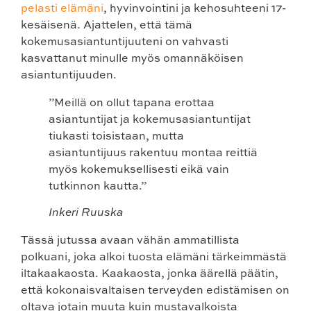
pelasti elämäni
, hyvinvointini ja kehosuhteeni 17-
kesäisenä. Ajattelen, että tämä
kokemusasiantuntijuuteni on vahvasti
kasvattanut minulle myös omannäköisen
asiantuntijuuden.
”Meillä on ollut tapana erottaa
asiantuntijat ja kokemusasiantuntijat
tiukasti toisistaan, mutta
asiantuntijuus rakentuu montaa reittiä
myös kokemuksellisesti eikä vain
tutkinnon kautta.”
Inkeri Ruuska
Tässä jutussa avaan vähän ammatillista
polkuani, joka alkoi tuosta elämäni tärkeimmästä
iltakaakaosta. Kaakaosta, jonka äärellä päätin,
että kokonaisvaltaisen terveyden edistämisen on
oltava jotain muuta kuin mustavalkoista