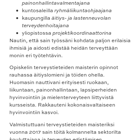
painonhallintavalmentajana
kuntosaleilla
ryhmäliikuntaohjaajana
kaupungilla
äitiys- ja lastenneuvolan
terveydenhoitajana
yliopistossa
projektikoordinaattorina
Nautin, että sain työssäni kohdata paljon erilaisia
ihmisiä ja aidosti edistää heidän terveyttään
monin eri työtehtävin.
Opiskelin terveystieteiden maisterin opinnot
rauhassa äitiyslomieni ja töiden ohella.
Huomasin nauttivani erityisesti ruokaan,
liikuntaan, painonhallintaan, lapsiperheiden
hyvinvointiin ja mielenterveyteen liittyvistä
kursseista. Rakkauteni kokonaisvaltaiseen
hyvinvointiin kasvoi.
Valmistuttuani terveystieteiden maisteriksi
vuonna 2017 sain töitä kolmannelta sektorilta
kouluttajana ja terveyden edistämisen