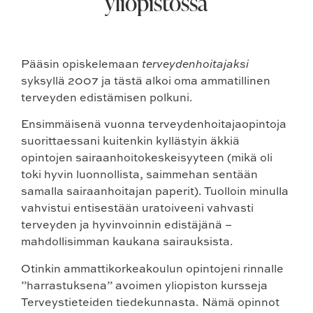
yliopistossa
Pääsin opiskelemaan
terveydenhoitajaksi
syksyllä 2007 ja tästä alkoi oma ammatillinen
terveyden edistämisen polkuni.
Ensimmäisenä vuonna terveydenhoitajaopintoja
suorittaessani kuitenkin kyllästyin äkkiä
opintojen sairaanhoitokeskeisyyteen (mikä oli
toki hyvin luonnollista, saimmehan sentään
samalla sairaanhoitajan paperit). Tuolloin minulla
vahvistui entisestään uratoiveeni vahvasti
terveyden ja hyvinvoinnin edistäjänä –
mahdollisimman kaukana sairauksista.
Otinkin ammattikorkeakoulun opintojeni rinnalle
”harrastuksena” avoimen yliopiston kursseja
Terveystieteiden tiedekunnasta. Nämä opinnot