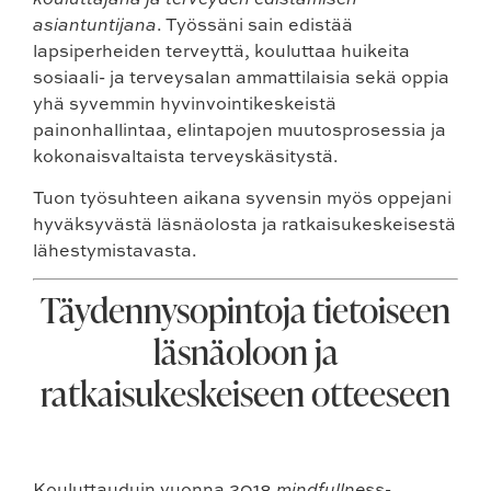
asiantuntijana
. Työssäni sain edistää
lapsiperheiden terveyttä, kouluttaa huikeita
sosiaali- ja terveysalan ammattilaisia sekä oppia
yhä syvemmin hyvinvointikeskeistä
painonhallintaa, elintapojen muutosprosessia ja
kokonaisvaltaista terveyskäsitystä.
Tuon työsuhteen aikana syvensin myös oppejani
hyväksyvästä läsnäolosta ja ratkaisukeskeisestä
lähestymistavasta.
Täydennysopintoja tietoiseen
läsnäoloon ja
ratkaisukeskeiseen otteeseen
Kouluttauduin vuonna 2018
mindfullness-