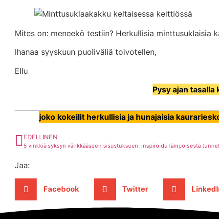
Mites on: meneekö testiin? Herkullisia minttusuklaisia k
Ihanaa syyskuun puoliväliä toivotellen,
Ellu
Pysy ajan tasalla 
joko kokeilit herkullisia ja hunajaisia kaurarie
EDELLINEN
Jaa:
Facebook
Twitter
LinkedI