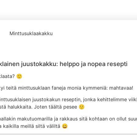
18/09/2022
lainen juustokakku: helppo ja nopea resepti
klaata? 🙂
öytyi teitä minttusuklaan faneja monia kymmeniä: mahtavaa!
inttusuklaisen juustokakun reseptin, jonka kehittelimme viikk
tä halukkaita. Joten täältä pesee 🙂
lakin makutuomarilla ja rakkaus sitä kohtaan on ollut suurt
kaikilla meillä siltä väliltä 😀