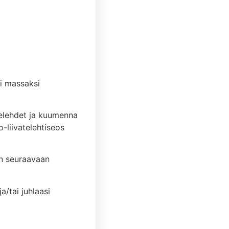
si massaksi
atelehdet ja kuumenna
-liivatelehtiseos
in seuraavaan
a/tai juhlaasi