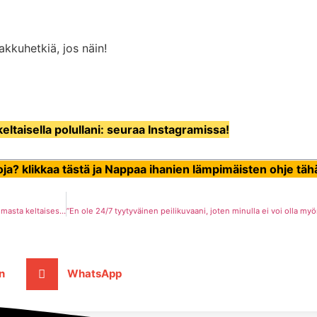
akkuhetkiä, jos näin!
keltaisella polullani: seuraa Instagramissa!
skoja? klikkaa tästä ja Nappaa ihanien lämpimäisten ohje t
5 vinkkiä syksyn värikkääseen sisustukseen: inspiroidu lämpöisestä tunnelmasta keltaisessa Huvikummussamme
n
WhatsApp