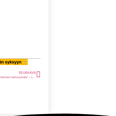
ähän syksyyn 🙂
SEURAAVA
”En ole 24/7 tyytyväinen peilikuvaani, joten minulla ei voi olla myönteinen kehosuhde” – tämän yleisen ulkonäkökeskeisen uskomuksen kumoaminen