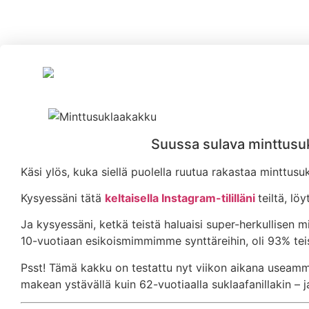
Suussa sulava minttusuk
Käsi ylös, kuka siellä puolella ruutua rakastaa minttusu
Kysyessäni tätä
keltaisella Instagram-tililläni
teiltä, l
Ja kysyessäni, ketkä teistä haluaisi super-herkullisen m
10-vuotiaan esikoismimmimme synttäreihin, oli 93% teis
Psst! Tämä kakku on testattu nyt viikon aikana useammal
makean ystävällä kuin 62-vuotiaalla suklaafanillakin – ja 