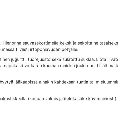
 Hienonna sauvasekottimella keksit ja sekoita ne tasaisek
 massa tiiviisti irtopohjavuoan pohjalle.
nen jugurtti, tuorejuusto sekä sulatettu suklaa. Liota liiv
oita napakasti vatkaten kuuman maidon joukkoon. Lisää maito
a hyytyä jääkaapissa ainakin kahdeksan tuntia tai mieluumm
laakastikkeella (kaupan valmis jäätelökastike käy mainiosti) j