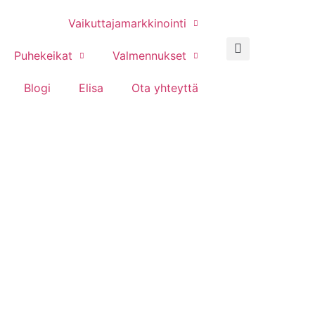
Vaikuttajamarkkinointi
Puhekeikat
Valmennukset
Blogi
Elisa
Ota yhteyttä
ava minttusukl
uustokakku