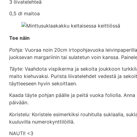
3 liivatelehteä
0,5 dl maitoa
Tee näin
Pohja:
Vuoraa noin 20cm irtopohjavuoka leivinpaperilla.
juoksevan margariinin tai sulatetun voin kanssa. Painele
Täyte:
Vaahdota vispikerma ja sekoita joukkoon turkkilai
maito kiehuvaksi. Purista liivatelehdet vedestä ja sek
täytteeseen hyvin sekoittaen.
Kaada täyte pohjan päälle ja peitä vuoka foliolla. Ann
päivään.
Koristelu:
Koristele esimerkiksi rouhitulla suklaalla, suk
kuuluvilla numerokynttilöillä.
NAUTI! <3