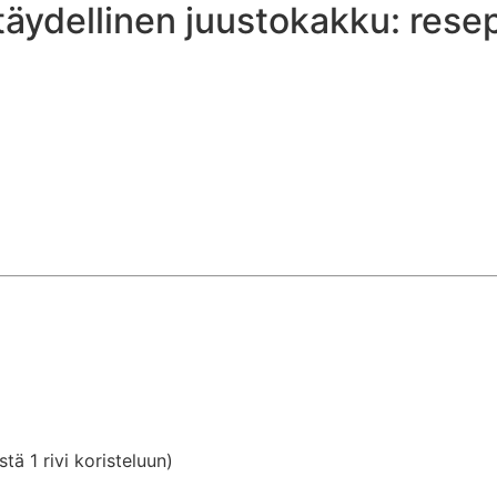
täydellinen juustokakku: resep
ä 1 rivi koristeluun)