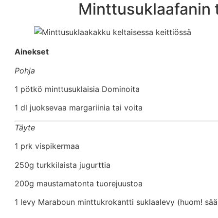
Minttusuklaafanin 
Ainekset
Pohja
1 pötkö minttusuklaisia Dominoita
1 dl juoksevaa margariinia tai voita
Täyte
1 prk vispikermaa
250g turkkilaista jugurttia
200g maustamatonta tuorejuustoa
1 levy Maraboun minttukrokantti suklaalevy (huom! sääst