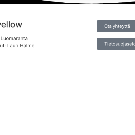
yellow
Ota yhteyttä
a Luomaranta
Tietosuojasel
vut: Lauri Halme