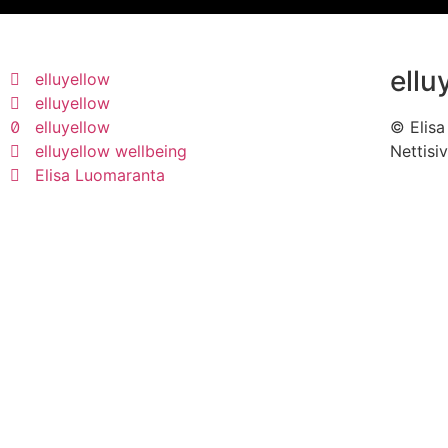
ellu
elluyellow
elluyellow
elluyellow
© Elis
elluyellow wellbeing
Nettisi
Elisa Luomaranta