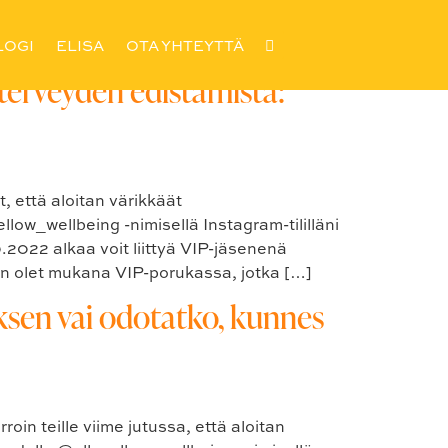
LOGI
ELISA
OTA YHTEYTTÄ
 terveyden edistämistä:
, että aloitan värikkäät
w_wellbeing -nimisellä Instagram-tililläni
.2022 alkaa voit liittyä VIP-jäsenenä
iin olet mukana VIP-porukassa, jotka […]
uksen vai odotatko, kunnes
in teille viime jutussa, että aloitan