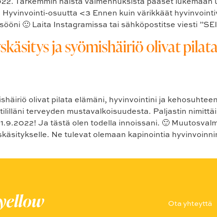
022. Tarkemmin näistä valmennuksista pääset lukemaan u
ini Hyvinvointi-osuutta <3 Ennen kuin värikkäät hyvinvointi
ööni 🙂 Laita Instagramissa tai sähköpostitse viesti ”SE
äsitys ja syömishäiriö olivat pilata
iriö olivat pilata elämäni, hyvinvointini ja kehosuhteeni Oo
lilläni terveyden mustavalkoisuudesta. Paljastin nimittäin 
 1.9.2022! Ja tästä olen todella innoissani. 🙂 Muutosva
eyskäsitykselle. Ne tulevat olemaan kapinointia hyvinvoin
uyellow
Ota yhteyttä