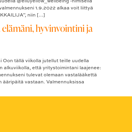
udella @elluyellow_wellbeing -nimisellä
valmennukseni 1.9.2022 alkaa voit liittyä
IKKAILIJA”, niin […]
 elämäni, hyvinvointini ja
n tällä viikolla jutellut teille uudella
alkuviikolla, että yritystoimintani laajenee:
lmennukseni tulevat olemaan vastalääkettä
nin ääripäitä vastaan. Valmennuksissa