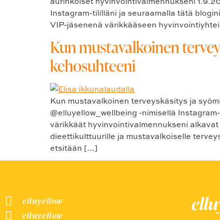
aurinkoiset hyvinvointivalmennukseni 1.9.2
Instagram-tililläni ja seuraamalla tätä blog
VIP-jäsenenä värikkääseen hyvinvointiyhteis
Kun mustavalkoinen terveysk
kehosuhteeni
Kun mustavalkoinen terveyskäsitys ja syömishä
@elluyellow_wellbeing -nimisellä Instagram-ti
värikkäät hyvinvointivalmennukseni alkavat
dieettikulttuurille ja mustavalkoiselle terv
etsitään […]
ell
elluyellow
elluyellow