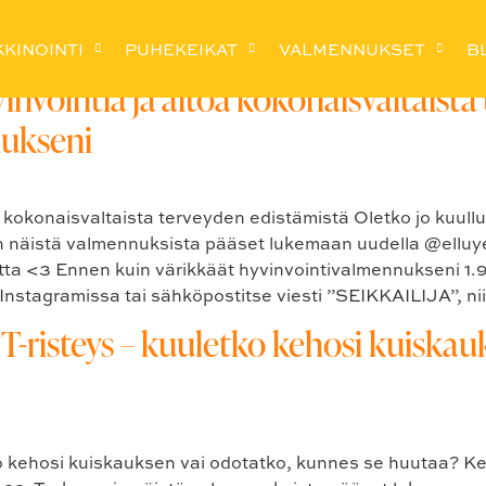
ntivalmennus
KINOINTI
PUHEKEIKAT
VALMENNUKSET
B
invointia ja aitoa kokonaisvaltaista
mukseni
 kokonaisvaltaista terveyden edistämistä Oletko jo kuullut
istä valmennuksista pääset lukemaan uudella @elluyello
utta <3 Ennen kuin värikkäät hyvinvointivalmennukseni 1.9
 Instagramissa tai sähköpostitse viesti ”SEIKKAILIJA”, n
 T-risteys – kuuletko kehosi kuiska
 kehosi kuiskauksen vai odotatko, kunnes se huutaa? Kerro