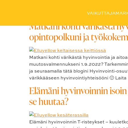
Avainsana:
#hyvinvoi
VAIKUTTAJAMARK
Matkani kohti värikästä hyv
opintopolkuni ja työkoke
Matkani kohti värikästä hyvinvointia ja aitoa
muutosvalmennukseni 1.9.2022? Tarkemmin nä
ja seuraamalla tätä blogini Hyvinvointi-osu
värikkääseen hyvinvointiyhteisööni 🙂 Laita
Elämäni hyvinvoinnin isoin
se huutaa?
Elämäni hyvinvoinnin T-risteykset – kuuletko