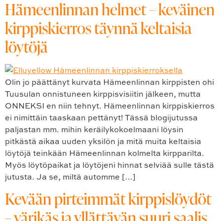
Hämeenlinnan helmet – keväinen
kirppiskierros täynnä keltaisia
löytöjä
Olin jo päättänyt kurvata Hämeenlinnan kirppisten ohi
Tuusulan onnistuneen kirppisvisiitin jälkeen, mutta
ONNEKSI en niin tehnyt. Hämeenlinnan kirppiskierros
ei nimittäin taaskaan pettänyt! Tässä blogijutussa
paljastan mm. mihin keräilykokoelmaani löysin
pitkästä aikaa uuden yksilön ja mitä muita keltaisia
löytöjä teinkään Hämeenlinnan kolmelta kirpparilta.
Myös löytöpaikat ja löytöjeni hinnat selviää sulle tästä
jutusta. Ja se, miltä automme […]
Kevään pirteimmät kirppislöydöt
– värikäs ja yllättävän suuri saalis