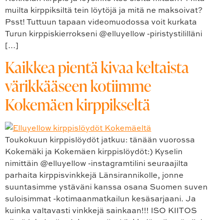
muilta kirppiksiltä tein löytöjä ja mitä ne maksoivat?
Psst! Tuttuun tapaan videomuodossa voit kurkata
Turun kirppiskierrokseni @elluyellow -piristystililläni
[…]
Kaikkea pientä kivaa keltaista
värikkääseen kotiimme
Kokemäen kirppikseltä
Toukokuun kirppislöydöt jatkuu: tänään vuorossa
Kokemäki ja Kokemäen kirppislöydöt:) Kyselin
nimittäin @elluyellow -instagramtilini seuraajilta
parhaita kirppisvinkkejä Länsirannikolle, jonne
suuntasimme ystäväni kanssa osana Suomen suven
suloisimmat -kotimaanmatkailun kesäsarjaani. Ja
kuinka valtavasti vinkkejä sainkaan!!! ISO KIITOS