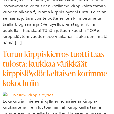
löytynytkään keltaiseen kotiimme kirppiksiltä tämän
vuoden aikana 🙂 Nämä kirppislöytöni tuntuu olevan
sellaisia, joita myös te ootte eniten kiinnostuneita
täällä blogissani ja @elluyellow -instagramtilini
puolella – hauskaa! Tähän juttuun koostin TOP 5 -
kirppislöytöni vuoden 2024 aikana – sekä sen, mistä
nämä […]
Turun kirppiskierros tuotti taas
tulosta: kurkkaa värikkäät
kirppislöydöt keltaisen kotimme
kokoelmiin
Lokakuu jäi mieleeni kyllä erinomaisena kirppis-
kuukautena! Tein löytöjä niin lähikirppiksillä täällä
Tampereen huudeilla kuin sitten Hämeenlinnassa ja