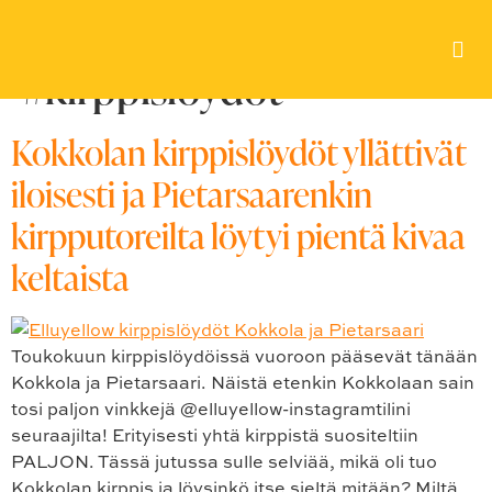
Avainsana:
#kirppislöydöt
Kokkolan kirppislöydöt yllättivät
iloisesti ja Pietarsaarenkin
kirpputoreilta löytyi pientä kivaa
keltaista
Toukokuun kirppislöydöissä vuoroon pääsevät tänään
Kokkola ja Pietarsaari. Näistä etenkin Kokkolaan sain
tosi paljon vinkkejä @elluyellow-instagramtilini
seuraajilta! Erityisesti yhtä kirppistä suositeltiin
PALJON. Tässä jutussa sulle selviää, mikä oli tuo
Kokkolan kirppis ja löysinkö itse sieltä mitään? Miltä