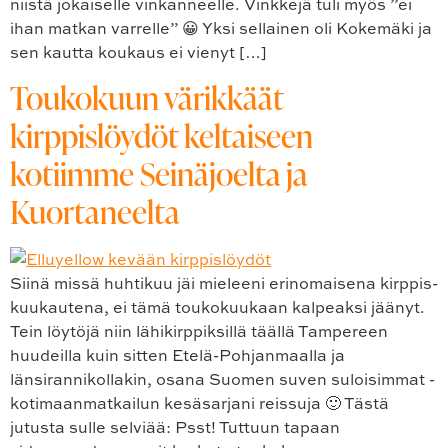
niistä jokaiselle vinkanneelle. Vinkkejä tuli myös ”ei
ihan matkan varrelle” 😀 Yksi sellainen oli Kokemäki ja
sen kautta koukaus ei vienyt […]
Toukokuun värikkäät
kirppislöydöt keltaiseen
kotiimme Seinäjoelta ja
Kuortaneelta
Siinä missä huhtikuu jäi mieleeni erinomaisena kirppis-
kuukautena, ei tämä toukokuukaan kalpeaksi jäänyt.
Tein löytöjä niin lähikirppiksillä täällä Tampereen
huudeilla kuin sitten Etelä-Pohjanmaalla ja
länsirannikollakin, osana Suomen suven suloisimmat -
kotimaanmatkailun kesäsarjani reissuja 🙂 Tästä
jutusta sulle selviää: Psst! Tuttuun tapaan