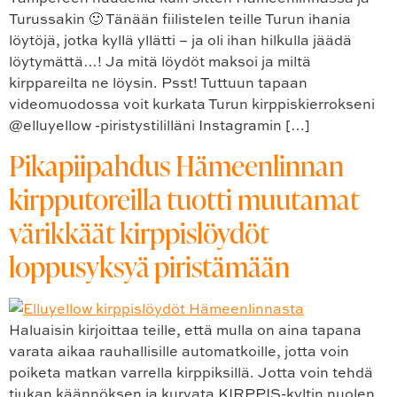
Turussakin 🙂 Tänään fiilistelen teille Turun ihania
löytöjä, jotka kyllä yllätti – ja oli ihan hilkulla jäädä
löytymättä…! Ja mitä löydöt maksoi ja miltä
kirppareilta ne löysin. Psst! Tuttuun tapaan
videomuodossa voit kurkata Turun kirppiskierrokseni
@elluyellow -piristystililläni Instagramin […]
Pikapiipahdus Hämeenlinnan
kirpputoreilla tuotti muutamat
värikkäät kirppislöydöt
loppusyksyä piristämään
Haluaisin kirjoittaa teille, että mulla on aina tapana
varata aikaa rauhallisille automatkoille, jotta voin
poiketa matkan varrella kirppiksillä. Jotta voin tehdä
tiukan käännöksen ja kurvata KIRPPIS-kyltin nuolen