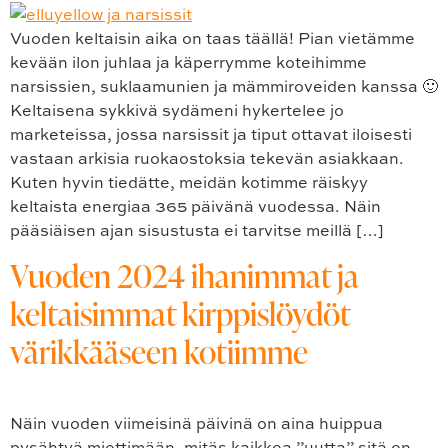
Vuoden keltaisin aika on taas täällä! Pian vietämme
kevään ilon juhlaa ja käperrymme koteihimme
narsissien, suklaamunien ja mämmiroveiden kanssa 🙂
Keltaisena sykkivä sydämeni hykertelee jo
marketeissa, jossa narsissit ja tiput ottavat iloisesti
vastaan arkisia ruokaostoksia tekevän asiakkaan.
Kuten hyvin tiedätte, meidän kotimme räiskyy
keltaista energiaa 365 päivänä vuodessa. Näin
pääsiäisen ajan sisustusta ei tarvitse meillä […]
Vuoden 2024 ihanimmat ja
keltaisimmat kirppislöydöt
värikkääseen kotiimme
Näin vuoden viimeisinä päivinä on aina huippua
pysähtyä miettimään, mitäs kaikkea ”uutta” sitä on