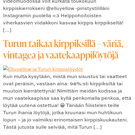
videomuodossa voit kurkata toukokuun
kirppiskierrokseni @elluyellow -piristystililläni
Instagramin puolella <3 Helppohoitoisten
viherkasvien viidakkoni kasvaa kirppis kirppikseltä!
[…]
Turun taikaa kirppiksillä – väriä,
vintagea ja vaatekaappilöytöjä
Kun multa kysytään, mistä mun sisustus tai vaatteet
ovat peräisin, vastaan aina: 98%:sti kirppiksiltä tai
muutoin kierrätettynä! Nimittäin meidän kodissa ja
mun vaatekaapissa saa kyllä penkomalla penkoa, että
löytää uutena ostettua! 😀 Tänään fiilistelen teille
Turun ihania löytöjä, jotka kruunasi mun huhtikuun
lopun – ja jo valmiiksi erinomaisen kirppiskuukauteni.
Tästä jutusta sulle selviää, mitä Turun […]