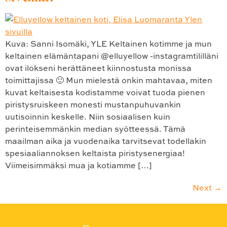
Kuva: Sanni Isomäki, YLE Keltainen kotimme ja mun
keltainen elämäntapani @elluyellow -instagramtililläni
ovat ilokseni herättäneet kiinnostusta monissa
toimittajissa 🙂 Mun mielestä onkin mahtavaa, miten
kuvat keltaisesta kodistamme voivat tuoda pienen
piristysruiskeen monesti mustanpuhuvankin
uutisoinnin keskelle. Niin sosiaalisen kuin
perinteisemmänkin median syötteessä. Tämä
maailman aika ja vuodenaika tarvitsevat todellakin
spesiaaliannoksen keltaista piristysenergiaa!
Viimeisimmäksi mua ja kotiamme […]
Next
→