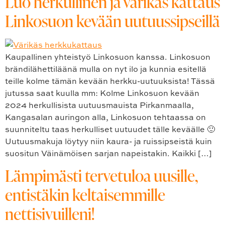
Luo herkullinen ja värikäs kattaus
Linkosuon kevään uutuussipseillä
Kaupallinen yhteistyö Linkosuon kanssa. Linkosuon
brändilähettiläänä mulla on nyt ilo ja kunnia esitellä
teille kolme tämän kevään herkku-uutuuksista! Tässä
jutussa saat kuulla mm: Kolme Linkosuon kevään
2024 herkullisista uutuusmauista Pirkanmaalla,
Kangasalan auringon alla, Linkosuon tehtaassa on
suunniteltu taas herkulliset uutuudet tälle keväälle 🙂
Uutuusmakuja löytyy niin kaura- ja ruissipseistä kuin
suositun Väinämöisen sarjan napeistakin. Kaikki […]
Lämpimästi tervetuloa uusille,
entistäkin keltaisemmille
nettisivuilleni!