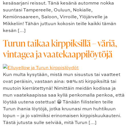
kesäsarjani reissut. Tänä kesänä automme nokka
suuntasi Tampereelle, Ouluun, Nokialle,
Kemiönsaareen, Saloon, Virroille, Ylöjärvelle ja
Mikkeliin! Tähän juttuun kokosin teille kaikki tämän
kesän […]
Turun taikaa kirppiksillä – väriä,
vintagea ja vaatekaappilöytöjä
Kun multa kysytään, mistä mun sisustus tai vaatteet
ovat peräisin, vastaan aina: 98%:sti kirppiksiltä tai
muutoin kierrätettynä! Nimittäin meidän kodissa ja
mun vaatekaapissa saa kyllä penkomalla penkoa, että
löytää uutena ostettua! 😀 Tänään fiilistelen teille
Turun ihania löytöjä, jotka kruunasi mun huhtikuun
lopun – ja jo valmiiksi erinomaisen kirppiskuukauteni.
Tästä jutusta sulle selviää, mitä Turun […]