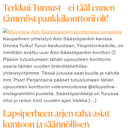
Terkkui Turuust – ei tääl ennen
tämmöst pankkikonttorii olt!
Kaupallinen yhteistyö Aito Säästöpankin kanssa.
Onnea Turku! Turun keskustaan, Yliopistonkadulle, on
nimittäin avattu uusi Aito Säästöpankin konttori 🙂
Pääsin tutustumaan tähän upouuteen konttoriin
osana tämän vuoden brändilähettiläs-
yhteistyötämme. Tässä jutussa saat kuulla ja nähdä
mm: Psst! Perjantaina pääset tutustumaan tähän
upouuteen konttoriin videomuodossa @elluyellow -
instagramtilini puolella. Säästöpankkeja on Turussa
ollut jo reilun 200 vuoden ajan Vaikka […]
Lapsiperheen arjen raha-asiat
kuntoon ja säännöllisen