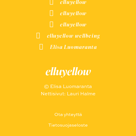
elluyellow
elluyellow
elluyellow
elluyellow wellbeing
Elisa Luomaranta
elluyellow
© Elisa Luomaranta
Nettisivut: Lauri Halme
Ota yhteyttä
Tietosuojaseloste