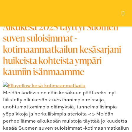
Avainsana:
#lifestyle
Alkukesä 2025 täyttyi Suomen
suven suloisimmat -
kotimaanmatkailun kesäsarjani
huikeista kohteista ympäri
kauniin isänmaamme
Meidän kodissa on näin kesäkuun päätteeksi nyt
fiilistelty alkukesän 2025 ihanimpia reissuja,
unohtumattomimpia elämyksiä, tunnelmallisimpia
yöpaikkoja ja herkullisimpia aterioita <3 Meidän
perheellämme alkukesän muistoja täyttää jo kuudetta
kesää Suomen suven suloisimmat -kotimaanmatkailun