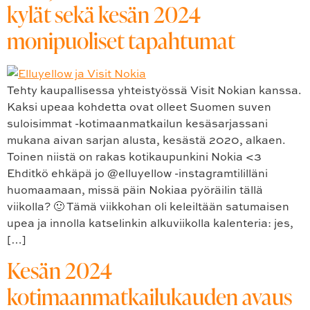
kylät sekä kesän 2024
monipuoliset tapahtumat
Tehty kaupallisessa yhteistyössä Visit Nokian kanssa.
Kaksi upeaa kohdetta ovat olleet Suomen suven
suloisimmat -kotimaanmatkailun kesäsarjassani
mukana aivan sarjan alusta, kesästä 2020, alkaen.
Toinen niistä on rakas kotikaupunkini Nokia <3
Ehditkö ehkäpä jo @elluyellow -instagramtililläni
huomaamaan, missä päin Nokiaa pyöräilin tällä
viikolla? 🙂 Tämä viikkohan oli keleiltään satumaisen
upea ja innolla katselinkin alkuviikolla kalenteria: jes,
[…]
Kesän 2024
kotimaanmatkailukauden avaus