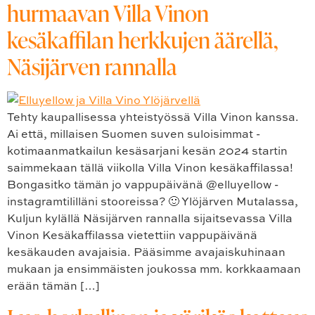
hurmaavan Villa Vinon
kesäkaffilan herkkujen äärellä,
Näsijärven rannalla
Tehty kaupallisessa yhteistyössä Villa Vinon kanssa.
Ai että, millaisen Suomen suven suloisimmat -
kotimaanmatkailun kesäsarjani kesän 2024 startin
saimmekaan tällä viikolla Villa Vinon kesäkaffilassa!
Bongasitko tämän jo vappupäivänä @elluyellow -
instagramtililläni stooreissa? 🙂 Ylöjärven Mutalassa,
Kuljun kylällä Näsijärven rannalla sijaitsevassa Villa
Vinon Kesäkaffilassa vietettiin vappupäivänä
kesäkauden avajaisia. Pääsimme avajaiskuhinaan
mukaan ja ensimmäisten joukossa mm. korkkaamaan
erään tämän […]