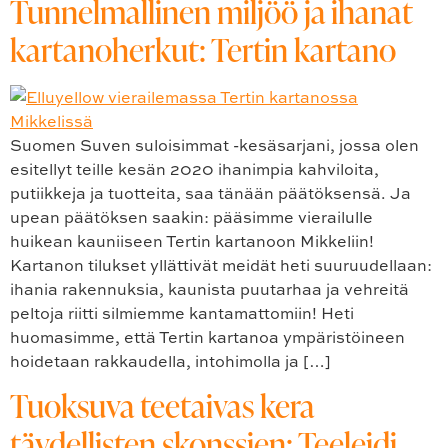
Tunnelmallinen miljöö ja ihanat
kartanoherkut: Tertin kartano
Suomen Suven suloisimmat -kesäsarjani, jossa olen
esitellyt teille kesän 2020 ihanimpia kahviloita,
putiikkeja ja tuotteita, saa tänään päätöksensä. Ja
upean päätöksen saakin: pääsimme vierailulle
huikean kauniiseen Tertin kartanoon Mikkeliin!
Kartanon tilukset yllättivät meidät heti suuruudellaan:
ihania rakennuksia, kaunista puutarhaa ja vehreitä
peltoja riitti silmiemme kantamattomiin! Heti
huomasimme, että Tertin kartanoa ympäristöineen
hoidetaan rakkaudella, intohimolla ja […]
Tuoksuva teetaivas kera
täydellisten skonssien: Teeleidi