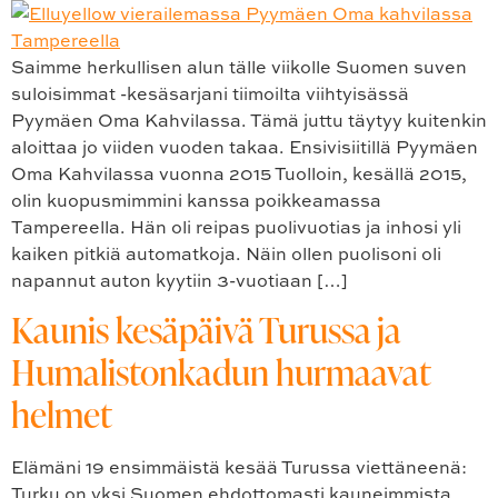
Saimme herkullisen alun tälle viikolle Suomen suven
suloisimmat -kesäsarjani tiimoilta viihtyisässä
Pyymäen Oma Kahvilassa. Tämä juttu täytyy kuitenkin
aloittaa jo viiden vuoden takaa. Ensivisiitillä Pyymäen
Oma Kahvilassa vuonna 2015 Tuolloin, kesällä 2015,
olin kuopusmimmini kanssa poikkeamassa
Tampereella. Hän oli reipas puolivuotias ja inhosi yli
kaiken pitkiä automatkoja. Näin ollen puolisoni oli
napannut auton kyytiin 3-vuotiaan […]
Kaunis kesäpäivä Turussa ja
Humalistonkadun hurmaavat
helmet
Elämäni 19 ensimmäistä kesää Turussa viettäneenä:
Turku on yksi Suomen ehdottomasti kauneimmista