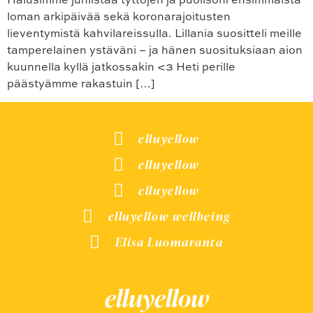
loman arkipäivää sekä koronarajoitusten
lieventymistä kahvilareissulla. Lillania suositteli meille
tamperelainen ystäväni – ja hänen suosituksiaan aion
kuunnella kyllä jatkossakin <3 Heti perille
päästyämme rakastuin […]
elluyellow
elluyellow
elluyellow
elluyellow wellbeing
Elisa Luomaranta
elluyellow