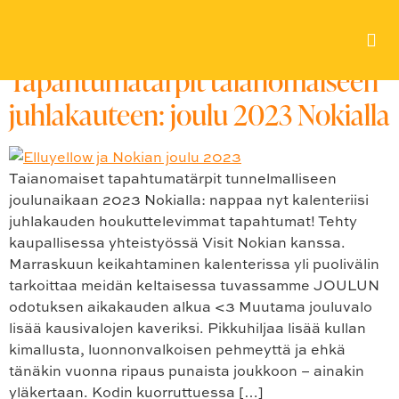
Avainsana:
#kahvila
Tapahtumatärpit taianomaiseen
juhlakauteen: joulu 2023 Nokialla
Taianomaiset tapahtumatärpit tunnelmalliseen
joulunaikaan 2023 Nokialla: nappaa nyt kalenteriisi
juhlakauden houkuttelevimmat tapahtumat! Tehty
kaupallisessa yhteistyössä Visit Nokian kanssa.
Marraskuun keikahtaminen kalenterissa yli puolivälin
tarkoittaa meidän keltaisessa tuvassamme JOULUN
odotuksen aikakauden alkua <3 Muutama jouluvalo
lisää kausivalojen kaveriksi. Pikkuhiljaa lisää kullan
kimallusta, luonnonvalkoisen pehmeyttä ja ehkä
tänäkin vuonna ripaus punaista joukkoon – ainakin
yläkertaan. Kodin kuorruttuessa […]