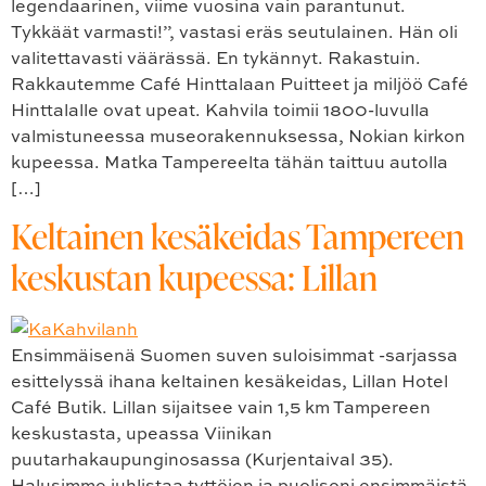
legendaarinen, viime vuosina vain parantunut.
Tykkäät varmasti!”, vastasi eräs seutulainen. Hän oli
valitettavasti väärässä. En tykännyt. Rakastuin.
Rakkautemme Café Hinttalaan Puitteet ja miljöö Café
Hinttalalle ovat upeat. Kahvila toimii 1800-luvulla
valmistuneessa museorakennuksessa, Nokian kirkon
kupeessa. Matka Tampereelta tähän taittuu autolla
[…]
Keltainen kesäkeidas Tampereen
keskustan kupeessa: Lillan
Ensimmäisenä Suomen suven suloisimmat -sarjassa
esittelyssä ihana keltainen kesäkeidas, Lillan Hotel
Café Butik. Lillan sijaitsee vain 1,5 km Tampereen
keskustasta, upeassa Viinikan
puutarhakaupunginosassa (Kurjentaival 35).
Halusimme juhlistaa tyttöjen ja puolisoni ensimmäistä